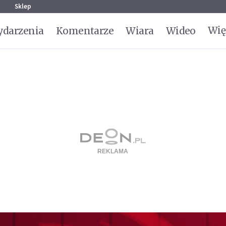
g
Sklep
Wię
darzenia
Komentarze
Wiara
Wideo