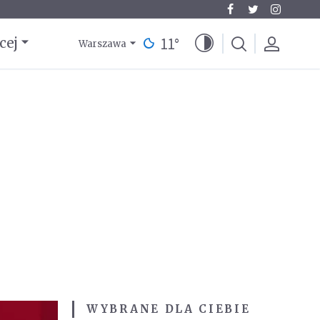
11
°
cej
Warszawa
WYBRANE DLA CIEBIE