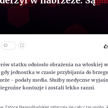
derzył w nabrzeże. Są
rów statku odniosło obrażenia na włoskiej 
, gdy jednostka w czasie przybijania do brzeg
zeże - podały media. Służby medyczne wyjaśni
niegroźne kontuzje i zostali lekko ranni.
i w Zatoce Neapolitańskiej zgłaszają się cały czas osoby, 