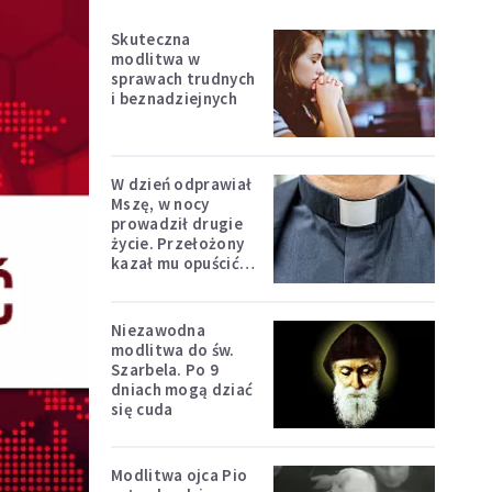
Skuteczna
modlitwa w
sprawach trudnych
i beznadziejnych
W dzień odprawiał
Mszę, w nocy
prowadził drugie
życie. Przełożony
kazał mu opuścić
zakon
Niezawodna
modlitwa do św.
Szarbela. Po 9
dniach mogą dziać
się cuda
Modlitwa ojca Pio