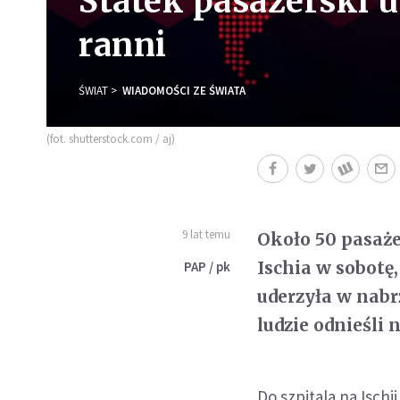
Statek pasażerski u
ranni
ŚWIAT
WIADOMOŚCI ZE ŚWIATA
(fot. shutterstock.com / aj)
9 lat temu
Około 50 pasaże
Ischia w sobotę
PAP / pk
uderzyła w nabr
ludzie odnieśli 
Do szpitala na Ischi