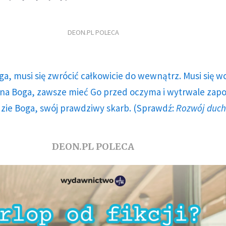
DEON.PL POLECA
ga, musi się zwrócić całkowicie do wewnątrz. Musi się w
a Boga, zawsze mieć Go przed oczyma i wytrwale zap
dzie Boga, swój prawdziwy skarb. (Sprawdź:
Rozwój duc
DEON.PL POLECA