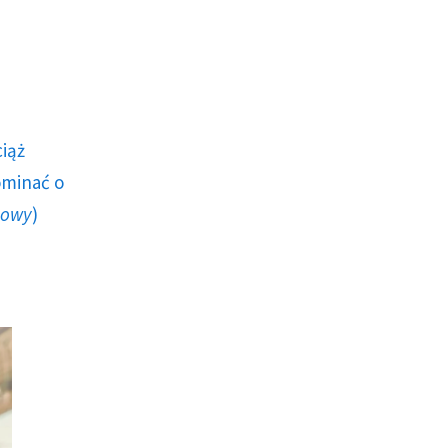
ciąż
ominać o
howy
)