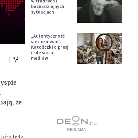
w trudnych i
beznadziejnych
sytuacjach
„Autentyczność
się nie niesie”.
Katoliczki o presji
i sile social
mediów
wyspie
u
ają, że
które były