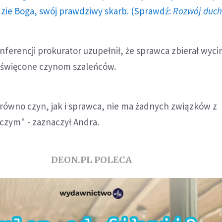
dzie Boga, swój prawdziwy skarb. (Sprawdź:
Rozwój duc
ferencji prokurator uzupełnił, że sprawca zbierał wyci
poświęcone czynom szaleńców.
równo czyn, jak i sprawca, nie ma żadnych związków z
zym" - zaznaczył Andra.
DEON.PL POLECA