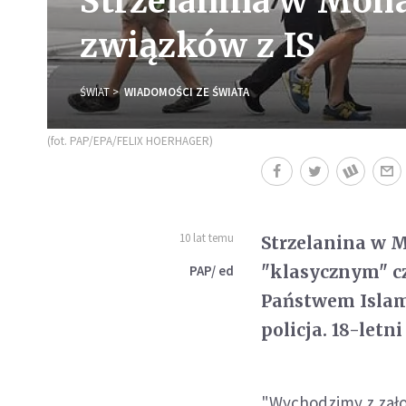
Strzelanina w Mon
związków z IS
ŚWIAT
WIADOMOŚCI ZE ŚWIATA
(fot. PAP/EPA/FELIX HOERHAGER)
10 lat temu
Strzelanina w M
"klasycznym" c
PAP/ ed
Państwem Islam
policja. 18-let
"Wychodzimy z zało