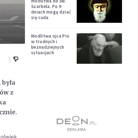
modlitwa do św.
Szarbela. Po 9
dniach mogą dziać
się cuda
Modlitwa ojca Pio
w trudnych i
beznadziejnych
sytuacjach
 była
ów z
ka
cznie.
kolwiek