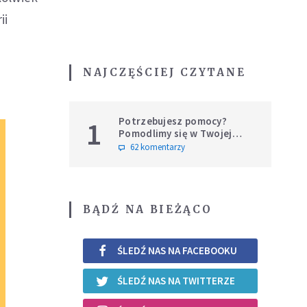
ii
NAJCZĘŚCIEJ CZYTANE
Potrzebujesz pomocy?
1
Pomodlimy się w Twojej
intencji
62 komentarzy
BĄDŹ NA BIEŻĄCO
ŚLEDŹ NAS NA FACEBOOKU
ŚLEDŹ NAS NA TWITTERZE