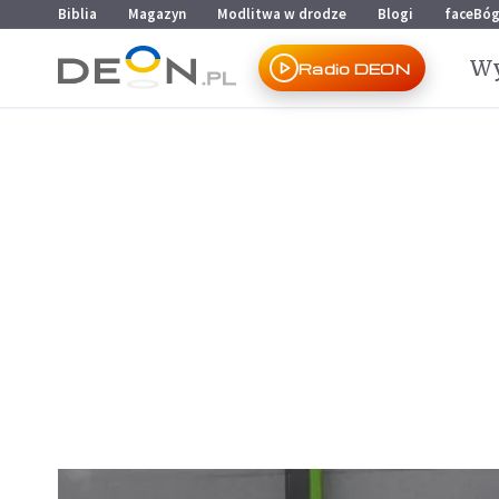
Przejdź do menu głównego
Przejdź do treści
Biblia
Magazyn
Modlitwa w drodze
Blogi
faceBó
Wy
Radio DEON