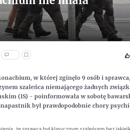
achium nie miała
onachium, w której zginęło 9 osób i sprawca,
zynem szaleńca niemającego żadnych związk
skim (IS) - poinformowała w sobotę bawars
ni napastnik był prawdopodobnie chory psychi
żenia, że sprawca był klasycznym szaleńcem bez jakiej