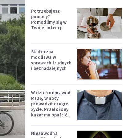
Potrzebujesz
pomocy?
Pomodlimy się w
Twojej intencji
Skuteczna
modlitwa w
sprawach trudnych
i beznadziejnych
W dzień odprawiał
Mszę, w nocy
prowadził drugie
życie. Przełożony
kazał mu opuścić
zakon
Niezawodna