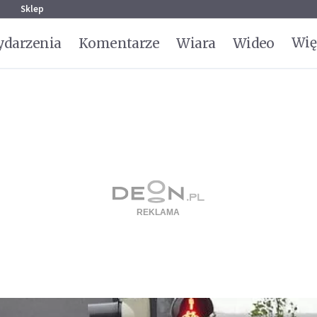
g
Sklep
Wię
darzenia
Komentarze
Wiara
Wideo