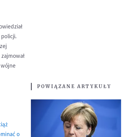
owiedział
olicji.
zej
e zajmował
odwójne
POWIĄZANE ARTYKUŁY
ciąż
ominać o