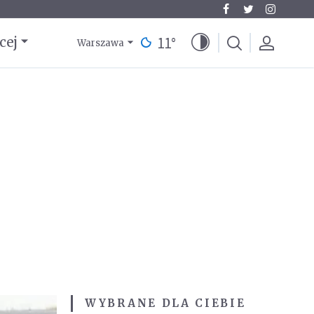
11
°
cej
Warszawa
WYBRANE DLA CIEBIE