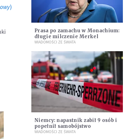
howy
)
Prasa po zamachu w Monachium:
nki
długie milczenie Merkel
WIADOMOŚCI ZE ŚWIATA
Niemcy: napastnik zabił 9 osób i
popełnił samobójstwo
WIADOMOŚCI ZE ŚWIATA