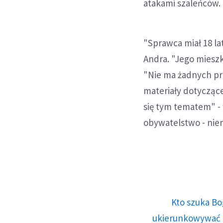
atakami szaleńców.
"Sprawca miał 18 la
Andra. "Jego mieszka
"Nie ma żadnych prz
materiały dotycząc
się tym tematem" - 
obywatelstwo - niemi
Kto szuka Bo
ukierunkowywać n