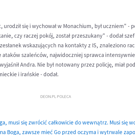
t, urodził się i wychował w Monachium, był uczniem" - p
nie, czy raczej pokój, został przeszukany" - dodał szef p
esłanek wskazujących na kontakty z IS, znaleziono rac
e ataków szaleńców, najwidoczniej sprawca intensywni
wyjaśnił Andra. Nie był notowany przez policję, miał p
eckie i irańskie - dodał.
DEON.PL POLECA
ga, musi się zwrócić całkowicie do wewnątrz. Musi się w
a Boga, zawsze mieć Go przed oczyma i wytrwale zap