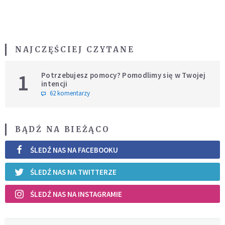
NAJCZĘŚCIEJ CZYTANE
1
Potrzebujesz pomocy? Pomodlimy się w Twojej
intencji
62 komentarzy
BĄDŹ NA BIEŻĄCO
ŚLEDŹ NAS NA FACEBOOKU
ŚLEDŹ NAS NA TWITTERZE
ŚLEDŹ NAS NA INSTAGRAMIE