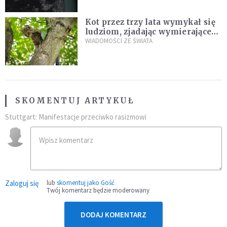
Kot przez trzy lata wymykał się
ludziom, zjadając wymierające
kaczki. W końcu popełnił
WIADOMOŚCI ZE ŚWIATA
fatalny błąd
SKOMENTUJ ARTYKUŁ
Stuttgart: Manifestacje przeciwko rasizmowi
Zaloguj się
lub
skomentuj jako Gość
Twój komentarz będzie moderowany
DODAJ KOMENTARZ