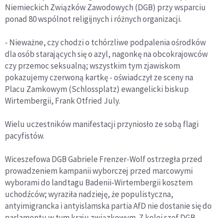
Niemieckich Związków Zawodowych (DGB) przy wsparciu
ponad 80 wspólnot religijnych i różnych organizacji.
- Nieważne, czy chodzi o tchórzliwe podpalenia ośrodków
dla osób starających się o azyl, nagonkę na obcokrajowców
czy przemoc seksualną; wszystkim tym zjawiskom
pokazujemy czerwoną kartkę - oświadczył ze sceny na
Placu Zamkowym (Schlossplatz) ewangelicki biskup
Wirtembergii, Frank Otfried July.
Wielu uczestników manifestacji przyniosło ze sobą flagi
pacyfistów.
Wiceszefowa DGB Gabriele Frenzer-Wolf ostrzegła przed
prowadzeniem kampanii wyborczej przed marcowymi
wyborami do landtagu Badenii-Wirtembergii kosztem
uchodźców; wyraziła nadzieję, że populistyczna,
antyimigrancka i antyislamska partia AfD nie dostanie się do
parlamentu w tym kraju związkowym. Z kolei szef DGB