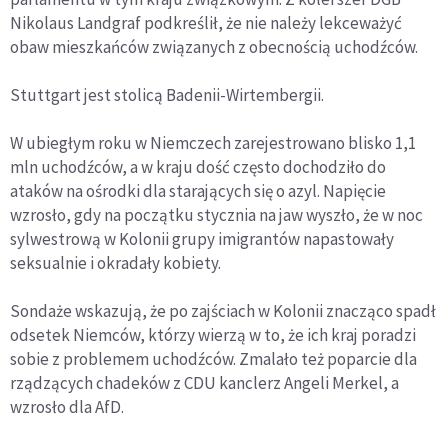
Nikolaus Landgraf podkreślił, że nie należy lekceważyć
obaw mieszkańców związanych z obecnością uchodźców.
Stuttgart jest stolicą Badenii-Wirtembergii.
W ubiegłym roku w Niemczech zarejestrowano blisko 1,1
mln uchodźców, a w kraju dość często dochodziło do
ataków na ośrodki dla starających się o azyl. Napięcie
wzrosło, gdy na początku stycznia na jaw wyszło, że w noc
sylwestrową w Kolonii grupy imigrantów napastowały
seksualnie i okradały kobiety.
Sondaże wskazują, że po zajściach w Kolonii znacząco spadł
odsetek Niemców, którzy wierzą w to, że ich kraj poradzi
sobie z problemem uchodźców. Zmalało też poparcie dla
rządzących chadeków z CDU kanclerz Angeli Merkel, a
wzrosło dla AfD.