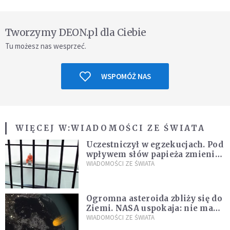
Tworzymy DEON.pl dla Ciebie
Tu możesz nas wesprzeć.
WSPOMÓŻ NAS
WIĘCEJ W:
WIADOMOŚCI ZE ŚWIATA
Uczestniczył w egzekucjach. Pod
wpływem słów papieża zmienił
zdanie
WIADOMOŚCI ZE ŚWIATA
Ogromna asteroida zbliży się do
Ziemi. NASA uspokaja: nie ma
zagrożenia
WIADOMOŚCI ZE ŚWIATA