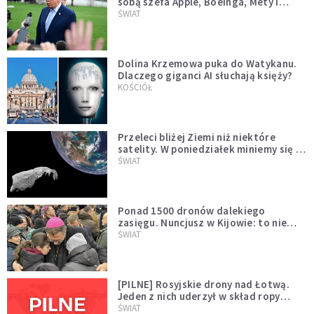
sobą szefa Apple, Boeinga, Mety i
Muska
ŚWIAT
Dolina Krzemowa puka do Watykanu.
Dlaczego giganci AI słuchają księży?
KOŚCIÓŁ
Przeleci bliżej Ziemi niż niektóre
satelity. W poniedziałek miniemy się z
asteroidą, która poprzedzi znacznie
ŚWIAT
większego "gościa"
Ponad 1500 dronów dalekiego
zasięgu. Nuncjusz w Kijowie: to nie
wygląda na wolę zakończenia wojny
ŚWIAT
[PILNE] Rosyjskie drony nad Łotwą.
Jeden z nich uderzył w skład ropy
naftowej
ŚWIAT