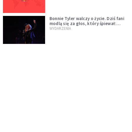
Bonnie Tyler walczy o życie. Dziś fani
modlą się za głos, który śpiewał:
"Lord, help me"
WYDARZENIA