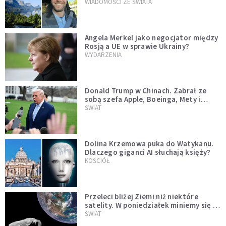
WIADOMOŚCI ZE ŚWIATA
Angela Merkel jako negocjator między
Rosją a UE w sprawie Ukrainy?
WYDARZENIA
Donald Trump w Chinach. Zabrał ze
sobą szefa Apple, Boeinga, Mety i
Muska
ŚWIAT
Dolina Krzemowa puka do Watykanu.
Dlaczego giganci AI słuchają księży?
KOŚCIÓŁ
Przeleci bliżej Ziemi niż niektóre
satelity. W poniedziałek miniemy się z
asteroidą, która poprzedzi znacznie
ŚWIAT
większego "gościa"