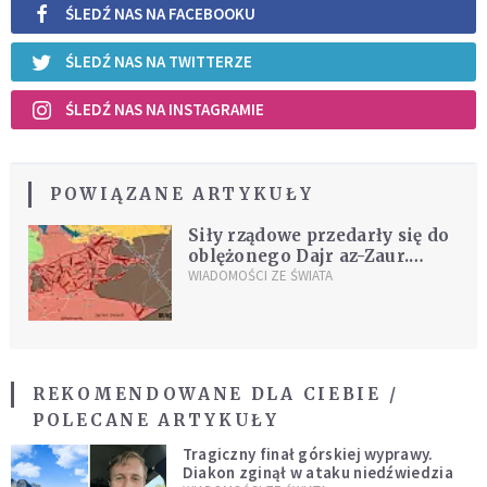
ŚLEDŹ NAS NA FACEBOOKU
ŚLEDŹ NAS NA TWITTERZE
ŚLEDŹ NAS NA INSTAGRAMIE
POWIĄZANE ARTYKUŁY
Siły rządowe przedarły się do
oblężonego Dajr az-Zaur.
Putin gratuluje zwycięstwa
WIADOMOŚCI ZE ŚWIATA
nad ISIS
REKOMENDOWANE DLA CIEBIE /
POLECANE ARTYKUŁY
Tragiczny finał górskiej wyprawy.
Diakon zginął w ataku niedźwiedzia