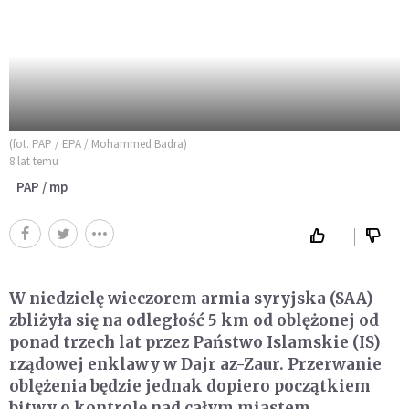
(fot. PAP / EPA / Mohammed Badra)
8 lat temu
PAP / mp
W niedzielę wieczorem armia syryjska (SAA)
zbliżyła się na odległość 5 km od oblężonej od
ponad trzech lat przez Państwo Islamskie (IS)
rządowej enklawy w Dajr az-Zaur. Przerwanie
oblężenia będzie jednak dopiero początkiem
bitwy o kontrolę nad całym miastem.