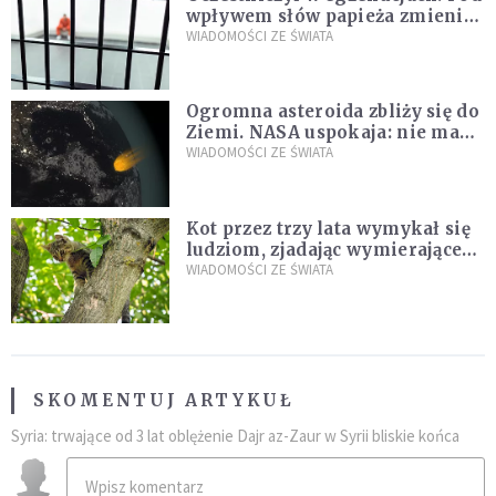
wpływem słów papieża zmienił
zdanie
WIADOMOŚCI ZE ŚWIATA
Ogromna asteroida zbliży się do
Ziemi. NASA uspokaja: nie ma
zagrożenia
WIADOMOŚCI ZE ŚWIATA
Kot przez trzy lata wymykał się
ludziom, zjadając wymierające
kaczki. W końcu popełnił
WIADOMOŚCI ZE ŚWIATA
fatalny błąd
SKOMENTUJ ARTYKUŁ
Syria: trwające od 3 lat oblężenie Dajr az-Zaur w Syrii bliskie końca