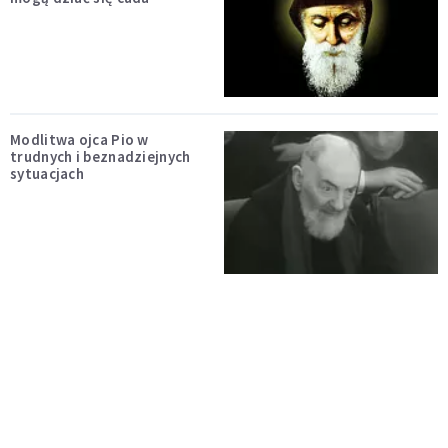
Modlitwa ojca Pio w
trudnych i beznadziejnych
sytuacjach