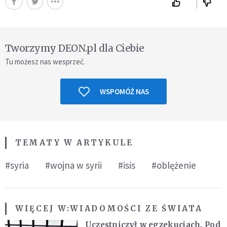
Tworzymy DEON.pl dla Ciebie
Tu możesz nas wesprzeć.
WSPOMÓŻ NAS
TEMATY W ARTYKULE
#syria
#wojna w syrii
#isis
#oblężenie
WIĘCEJ W:
WIADOMOŚCI ZE ŚWIATA
Uczestniczył w egzekucjach. Pod