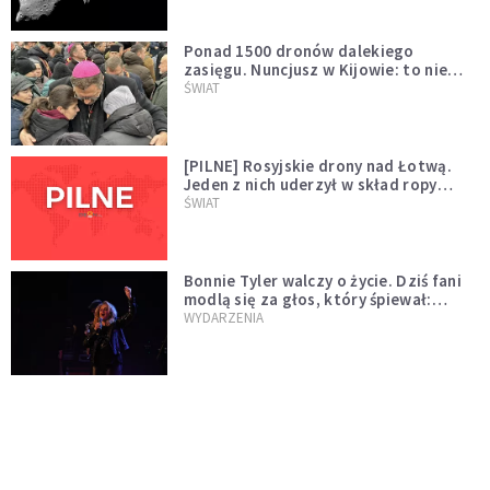
Ponad 1500 dronów dalekiego
zasięgu. Nuncjusz w Kijowie: to nie
wygląda na wolę zakończenia wojny
ŚWIAT
[PILNE] Rosyjskie drony nad Łotwą.
Jeden z nich uderzył w skład ropy
naftowej
ŚWIAT
Bonnie Tyler walczy o życie. Dziś fani
modlą się za głos, który śpiewał:
"Lord, help me"
WYDARZENIA