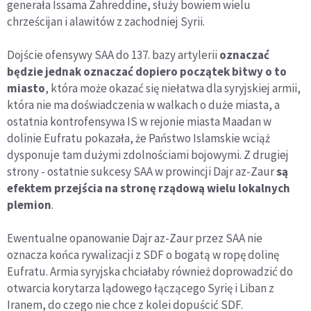
generała Issama Zahreddine, służy bowiem wielu
chrześcijan i alawitów z zachodniej Syrii.
Dojście ofensywy SAA do 137. bazy artylerii
oznaczać
będzie jednak oznaczać dopiero początek bitwy o to
miasto
, która może okazać się niełatwa dla syryjskiej armii,
która nie ma doświadczenia w walkach o duże miasta, a
ostatnia kontrofensywa IS w rejonie miasta Maadan w
dolinie Eufratu pokazała, że Państwo Islamskie wciąż
dysponuje tam dużymi zdolnościami bojowymi. Z drugiej
strony - ostatnie sukcesy SAA w prowincji Dajr az-Zaur
są
efektem przejścia na stronę rządową wielu lokalnych
plemion
.
Ewentualne opanowanie Dajr az-Zaur przez SAA nie
oznacza końca rywalizacji z SDF o bogatą w ropę dolinę
Eufratu. Armia syryjska chciałaby również doprowadzić do
otwarcia korytarza lądowego łączącego Syrię i Liban z
Iranem, do czego nie chce z kolei dopuścić SDF.