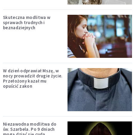
Skuteczna modlitwa w
sprawach trudnych i
beznadziejnych
W dzień odprawiał Mszę, w
nocy prowadził drugie życie.
Przełożony kazał mu
opuścić zakon
Niezawodna modlitwa do
św. Szarbela. Po 9 dniach
mogą dziać się cuda