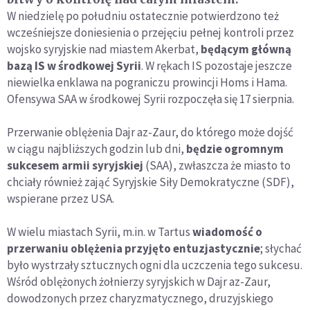
W niedzielę po południu ostatecznie potwierdzono też
wcześniejsze doniesienia o przejęciu pełnej kontroli przez
wojsko syryjskie nad miastem Akerbat,
będącym główną
bazą IS w środkowej Syrii
. W rękach IS pozostaje jeszcze
niewielka enklawa na pograniczu prowincji Homs i Hama.
Ofensywa SAA w środkowej Syrii rozpoczęła się 17 sierpnia.
Przerwanie oblężenia Dajr az-Zaur, do którego może dojść
w ciągu najbliższych godzin lub dni,
będzie ogromnym
sukcesem armii syryjskiej
(SAA), zwłaszcza że miasto to
chciały również zająć Syryjskie Siły Demokratyczne (SDF),
wspierane przez USA.
W wielu miastach Syrii, m.in. w Tartus
wiadomość o
przerwaniu oblężenia przyjęto entuzjastycznie
; słychać
było wystrzały sztucznych ogni dla uczczenia tego sukcesu.
Wśród oblężonych żołnierzy syryjskich w Dajr az-Zaur,
dowodzonych przez charyzmatycznego, druzyjskiego