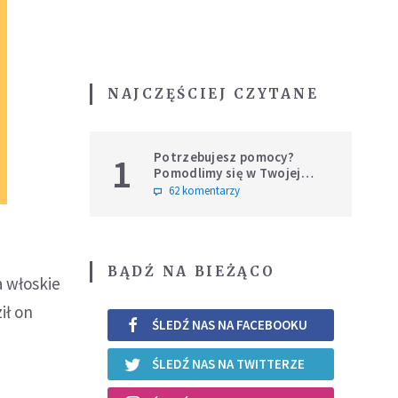
NAJCZĘŚCIEJ CZYTANE
Potrzebujesz pomocy?
1
Pomodlimy się w Twojej
intencji
62 komentarzy
BĄDŹ NA BIEŻĄCO
a włoskie
ił on
ŚLEDŹ NAS NA FACEBOOKU
ŚLEDŹ NAS NA TWITTERZE