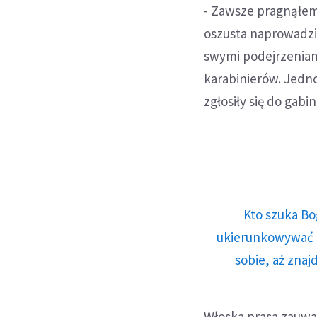
- Zawsze pragnąłem 
oszusta naprowadził
swymi podejrzeniami
karabinierów. Jedno
zgłosiły się do gab
Kto szuka Bo
ukierunkowywać n
sobie, aż znaj
Włoska prasa zauważ