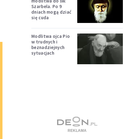
modlitwa do św.
Szarbela. Po 9
dniach mogą dziać
się cuda
Modlitwa ojca Pio
w trudnych i
beznadziejnych
sytuacjach