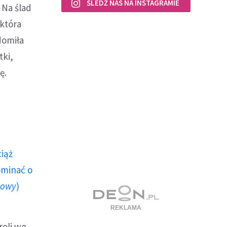
ŚLEDŹ NAS NA INSTAGRAMIE
 Na ślad
 która
domiła
tki,
ę.
ciąż
ominać o
howy
)
roli we