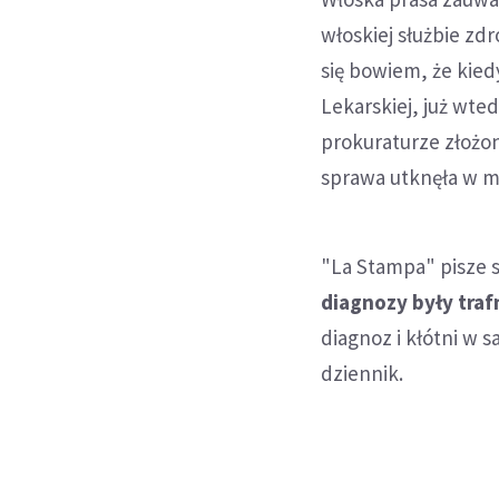
włoskiej służbie zd
się bowiem, że kiedy
Lekarskiej, już wte
prokuraturze złożo
sprawa utknęła w 
"La Stampa" pisze 
diagnozy były traf
diagnoz i kłótni w 
dziennik.