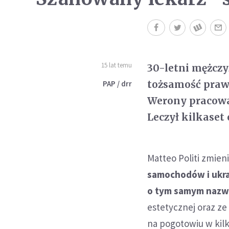
15 lat temu
30-letni mężczyz
tożsamość praw
PAP / drr
Werony pracował
Leczył kilkaset
Matteo Politi zmie
samochodów i ukra
o tym samym nazw
estetycznej oraz ze
na pogotowiu w kilku