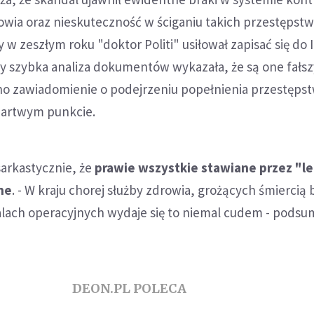
rowia oraz nieskuteczność w ściganiu takich przestępstw
 w zeszłym roku "doktor Politi" usiłował zapisać się do 
dy szybka analiza dokumentów wykazała, że są one fałs
no zawiadomienie o podejrzeniu popełnienia przestępst
martwym punkcie.
sarkastycznie, że
prawie wszystkie stawiane przez "l
ne
. - W kraju chorej służby zdrowia, grożących śmiercią
salach operacyjnych wydaje się to niemal cudem - pods
DEON.PL POLECA