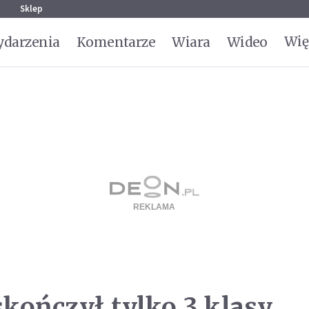
g
Sklep
Wię
darzenia
Komentarze
Wiara
Wideo
kończył tylko 3 klasy