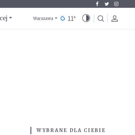
11
°
cej
Warszawa
WYBRANE DLA CIEBIE