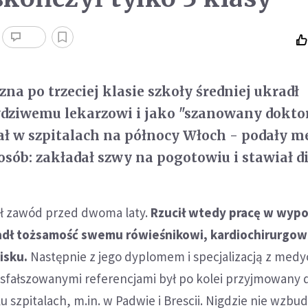
na po trzeciej klasie szkoły średniej ukradł
dziwemu lekarzowi i jako "szanowany doktor
 w szpitalach na północy Włoch - podały me
 osób: zakładał szwy na pogotowiu i stawiał d
nił zawód przed dwoma laty.
Rzucił wtedy pracę w wypo
dł tożsamość swemu rówieśnikowi, kardiochirurgowi
isku.
Następnie z jego dyplomem i specjalizacją z med
 sfałszowanymi referencjami był po kolei przyjmowany 
 szpitalach, m.in. w Padwie i Brescii. Nigdzie nie wzbud