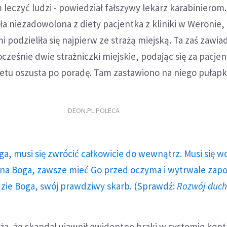
leczyć ludzi - powiedział fałszywy lekarz karabinierom.
a niezadowolona z diety pacjentka z kliniki w Weronie,
 podzieliła się najpierw ze strażą miejską. Ta zaś zawia
cześnie dwie strażniczki miejskie, podając się za pacjen
inetu oszusta po poradę. Tam zastawiono na niego pułapk
DEON.PL POLECA
ga, musi się zwrócić całkowicie do wewnątrz. Musi się w
a Boga, zawsze mieć Go przed oczyma i wytrwale zap
dzie Boga, swój prawdziwy skarb. (Sprawdź:
Rozwój duc
a, że skandal ujawnił ewidentne braki w systemie kont