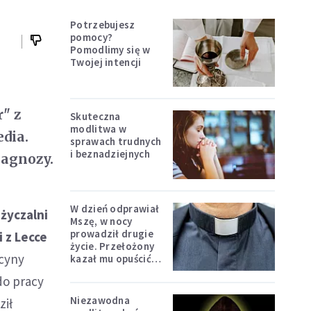
Potrzebujesz
pomocy?
Pomodlimy się w
Twojej intencji
" z
Skuteczna
modlitwa w
dia.
sprawach trudnych
i beznadziejnych
iagnozy.
W dzień odprawiał
życzalni
Mszę, w nocy
prowadził drugie
 z Lecce
życie. Przełożony
ycyny
kazał mu opuścić
zakon
do pracy
Niezawodna
ził