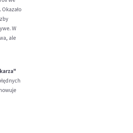
. Okazało
Izby
zywe. W
wa, ale
ekarza"
 błędnych
umowuje