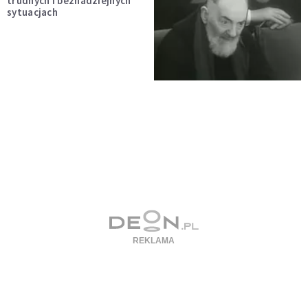
trudnych i beznadziejnych
sytuacjach