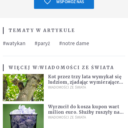
WSPOMÓŻ NAS
TEMATY W ARTYKULE
#watykan
#paryż
#notre dame
WIĘCEJ W:
WIADOMOŚCI ZE ŚWIATA
Kot przez trzy lata wymykał się
ludziom, zjadając wymierające
kaczki. W końcu popełnił
WIADOMOŚCI ZE ŚWIATA
fatalny błąd
Wyrzucił do kosza kupon wart
milion euro. Służby ruszyły na
poszukiwania
WIADOMOŚCI ZE ŚWIATA