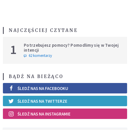
NAJCZĘŚCIEJ CZYTANE
1
Potrzebujesz pomocy? Pomodlimy się w Twojej
intencji
62 komentarzy
BĄDŹ NA BIEŻĄCO
ŚLEDŹ NAS NA FACEBOOKU
ŚLEDŹ NAS NA TWITTERZE
ŚLEDŹ NAS NA INSTAGRAMIE