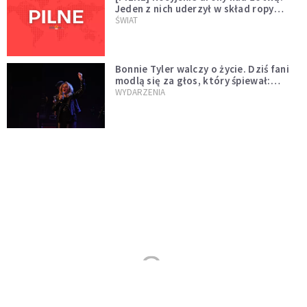
Jeden z nich uderzył w skład ropy
naftowej
ŚWIAT
Bonnie Tyler walczy o życie. Dziś fani
modlą się za głos, który śpiewał:
"Lord, help me"
WYDARZENIA