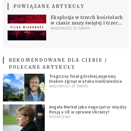
POWIĄZANE ARTYKUŁY
Eksplozja w trzech kościołach
w czasie mszy świętej i trzech
hotelach. Zabitych już ok. 200
WIADOMOŚCI ZE ŚWIATA
osób [AKTUALIZACJA]
REKOMENDOWANE DLA CIEBIE /
POLECANE ARTYKUŁY
Tragiczny finał górskiej wyprawy.
Diakon zginął w ataku niedźwiedzia
WIADOMOŚCI ZE ŚWIATA
Angela Merkel jako negocjator między
Rosją a UE w sprawie Ukrainy?
WYDARZENIA