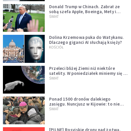
Donald Trump w Chinach. Zabrał ze
sobą szefa Apple, Boeinga, Mety i
Muska
ŚWIAT
Dolina Krzemowa puka do Watykanu.
Dlaczego giganci AI słuchają księży?
KOŚCIÓŁ
Przeleci bliżej Ziemi niż niektóre
satelity. W poniedziałek miniemy się z
asteroidą, która poprzedzi znacznie
ŚWIAT
większego "gościa"
Ponad 1500 dronów dalekiego
zasięgu. Nuncjusz w Kijowie: to nie
wygląda na wolę zakończenia wojny
ŚWIAT
[PILNE] Rosyjskie drony nad Łotwą.