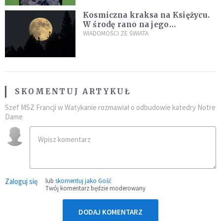
Kosmiczna kraksa na Księżycu.
W środę rano na jego
powierzchni dojdzie do
WIADOMOŚCI ZE ŚWIATA
niezwykłego zdarzenia
SKOMENTUJ ARTYKUŁ
Szef MSZ Francji w Watykanie rozmawiał o odbudowie katedry Notre
Dame
Zaloguj się
lub
skomentuj jako Gość
Twój komentarz będzie moderowany
DODAJ KOMENTARZ