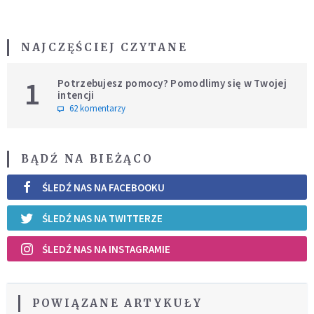
NAJCZĘŚCIEJ CZYTANE
1
Potrzebujesz pomocy? Pomodlimy się w Twojej
intencji
62 komentarzy
BĄDŹ NA BIEŻĄCO
ŚLEDŹ NAS NA FACEBOOKU
ŚLEDŹ NAS NA TWITTERZE
ŚLEDŹ NAS NA INSTAGRAMIE
POWIĄZANE ARTYKUŁY