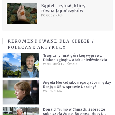
Kąpiel - rytuał, który
równa Japończyków
PO GODZINACH
REKOMENDOWANE DLA CIEBIE /
POLECANE ARTYKUŁY
Tragiczny finał górskiej wyprawy.
Diakon zginął w ataku niedźwiedzia
WIADOMOŚCI ZE ŚWIATA
Angela Merkel jako negocjator między
Rosją a UE w sprawie Ukrainy?
WYDARZENIA
Donald Trump w Chinach. Zabrał ze
sobą szefa Apple, Boeinga, Mety i