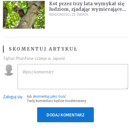
Kot przez trzy lata wymykał się
ludziom, zjadając wymierające
kaczki. W końcu popełnił
WIADOMOŚCI ZE ŚWIATA
fatalny błąd
SKOMENTUJ ARTYKUŁ
Tajfun Phanfone szaleje w Japonii
Zaloguj się
lub
skomentuj jako Gość
Twój komentarz będzie moderowany
DODAJ KOMENTARZ