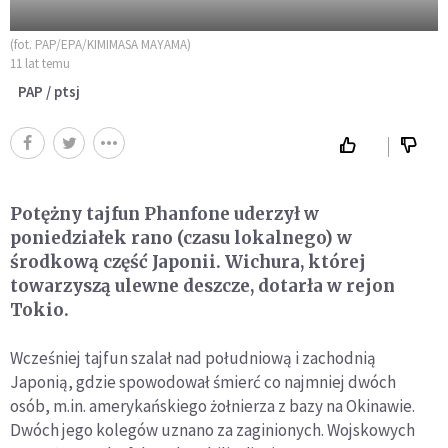
(fot. PAP/EPA/KIMIMASA MAYAMA)
11 lat temu
PAP / ptsj
Potężny tajfun Phanfone uderzył w
poniedziałek rano (czasu lokalnego) w
środkową część Japonii. Wichura, której
towarzyszą ulewne deszcze, dotarła w rejon
Tokio.
Wcześniej tajfun szalał nad południową i zachodnią
Japonią, gdzie spowodował śmierć co najmniej dwóch
osób, m.in. amerykańskiego żołnierza z bazy na Okinawie.
Dwóch jego kolegów uznano za zaginionych. Wojskowych