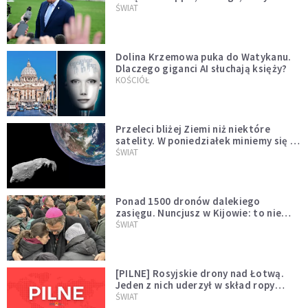
Muska
ŚWIAT
Dolina Krzemowa puka do Watykanu.
Dlaczego giganci AI słuchają księży?
KOŚCIÓŁ
Przeleci bliżej Ziemi niż niektóre
satelity. W poniedziałek miniemy się z
asteroidą, która poprzedzi znacznie
ŚWIAT
większego "gościa"
Ponad 1500 dronów dalekiego
zasięgu. Nuncjusz w Kijowie: to nie
wygląda na wolę zakończenia wojny
ŚWIAT
[PILNE] Rosyjskie drony nad Łotwą.
Jeden z nich uderzył w skład ropy
naftowej
ŚWIAT