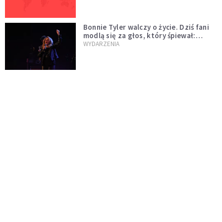
Bonnie Tyler walczy o życie. Dziś fani
modlą się za głos, który śpiewał:
"Lord, help me"
WYDARZENIA