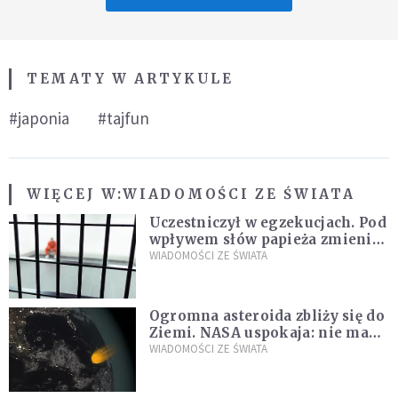
TEMATY W ARTYKULE
#japonia
#tajfun
WIĘCEJ W:
WIADOMOŚCI ZE ŚWIATA
Uczestniczył w egzekucjach. Pod
wpływem słów papieża zmienił
zdanie
WIADOMOŚCI ZE ŚWIATA
Ogromna asteroida zbliży się do
Ziemi. NASA uspokaja: nie ma
zagrożenia
WIADOMOŚCI ZE ŚWIATA