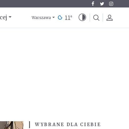
11
°
cej
Warszawa
WYBRANE DLA CIEBIE