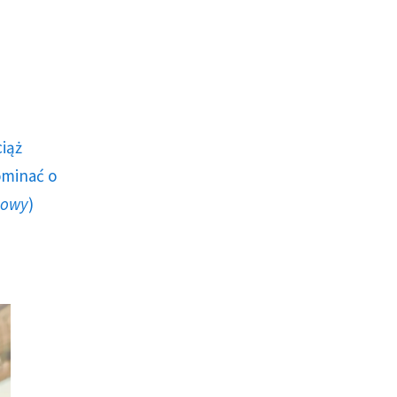
ciąż
ominać o
howy
)