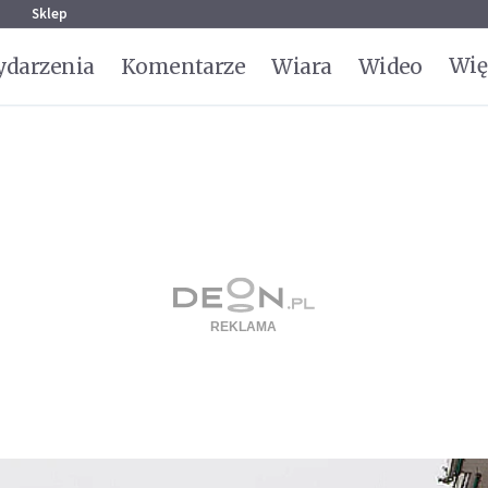
g
Sklep
Wię
darzenia
Komentarze
Wiara
Wideo