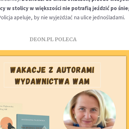
cy w stolicy w większości nie potrafią jeździć po śnie
olicja apeluje, by nie wyjeżdżać na ulice jednośladami.
DEON.PL POLECA