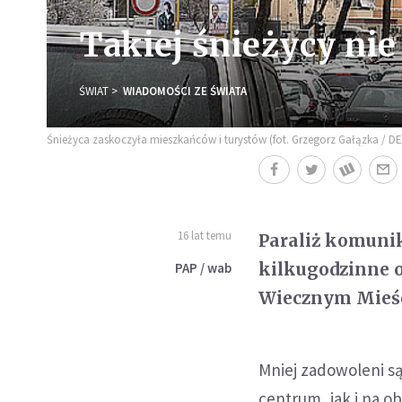
Takiej śnieżycy nie
ŚWIAT
WIADOMOŚCI ZE ŚWIATA
Śnieżyca zaskoczyła mieszkańców i turystów (fot. Grzegorz Gałązka / D
16 lat temu
Paraliż komuni
kilkugodzinne o
PAP / wab
Wiecznym Mieśc
Mniej zadowoleni s
centrum, jak i na o