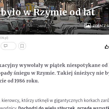
 było w Rzymie od lat
ZOBACZ G
EON.pl)
kacyjny wywołały w piątek niespotykane od 
pady śniegu w Rzymie. Takiej śnieżycy nie b
ie od 1986 roku.
ą kierowcy, którzy utknęli w gigantycznych korkach za
bwodnicy.
Dochodzi do wielu stłuczek, przede wszyst