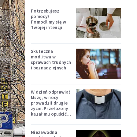
Potrzebujesz
pomocy?
Pomodlimy się w
Twojej intencji
Skuteczna
modlitwa w
sprawach trudnych
i beznadziejnych
W dzień odprawiał
Mszę, w nocy
prowadził drugie
życie. Przełożony
kazał mu opuścić
zakon
Niezawodna