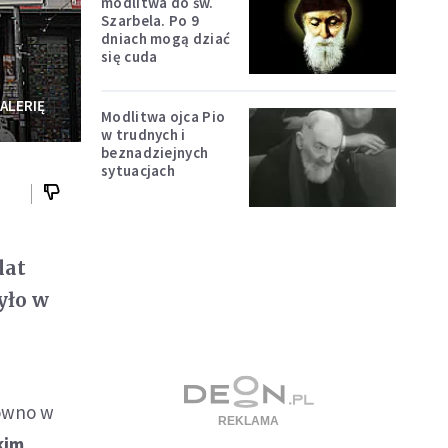
modlitwa do św.
Szarbela. Po 9
dniach mogą dziać
się cuda
ALERIĘ
Modlitwa ojca Pio
w trudnych i
beznadziejnych
sytuacjach
lat
yło w
równo w
kim