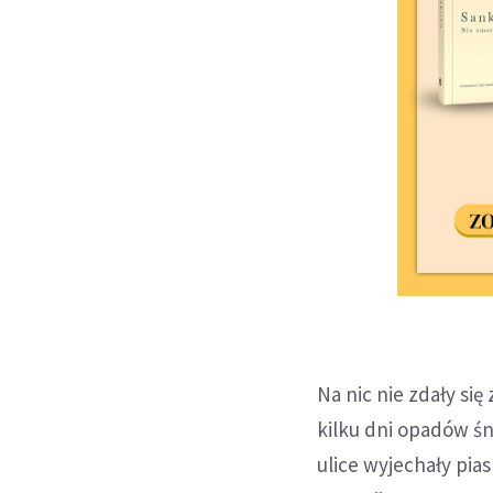
Na nic nie zdały si
kilku dni opadów śn
ulice wyjechały pias