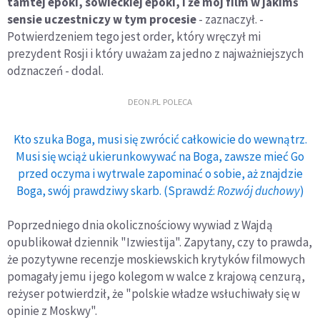
tamtej epoki, sowieckiej epoki, i że mój film w jakimś
sensie uczestniczy w tym procesie
- zaznaczył. -
Potwierdzeniem tego jest order, który wręczył mi
prezydent Rosji i który uważam za jedno z najważniejszych
odznaczeń - dodal.
DEON.PL POLECA
Kto szuka Boga, musi się zwrócić całkowicie do wewnątrz.
Musi się wciąż ukierunkowywać na Boga, zawsze mieć Go
przed oczyma i wytrwale zapominać o sobie, aż znajdzie
Boga, swój prawdziwy skarb. (Sprawdź:
Rozwój duchowy
)
Poprzedniego dnia okolicznościowy wywiad z Wajdą
opublikował dziennik "Izwiestija". Zapytany, czy to prawda,
że pozytywne recenzje moskiewskich krytyków filmowych
pomagały jemu i jego kolegom w walce z krajową cenzurą,
reżyser potwierdził, że "polskie władze wsłuchiwały się w
opinie z Moskwy".