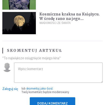
Kosmiczna kraksa na Księżycu.
W środę rano na jego
powierzchni dojdzie do
WIADOMOŚCI ZE ŚWIATA
niezwykłego zdarzenia
SKOMENTUJ ARTYKUŁ
"To największe osiągnięcie mojego kina"
Zaloguj się
lub
skomentuj jako Gość
Twój komentarz będzie moderowany
DODAJ KOMENTARZ