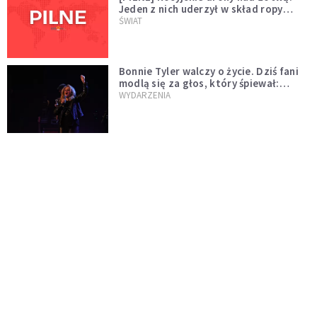
Jeden z nich uderzył w skład ropy
naftowej
ŚWIAT
Bonnie Tyler walczy o życie. Dziś fani
modlą się za głos, który śpiewał:
"Lord, help me"
WYDARZENIA