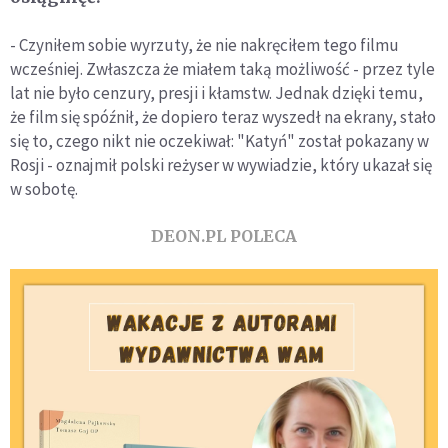
- Czyniłem sobie wyrzuty, że nie nakręciłem tego filmu
wcześniej. Zwłaszcza że miałem taką możliwość - przez tyle
lat nie było cenzury, presji i kłamstw. Jednak dzięki temu,
że film się spóźnił, że dopiero teraz wyszedł na ekrany, stało
się to, czego nikt nie oczekiwał: "Katyń" został pokazany w
Rosji - oznajmił polski reżyser w wywiadzie, który ukazał się
w sobotę.
DEON.PL POLECA