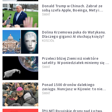
Donald Trump w Chinach. Zabrał ze
sobą szefa Apple, Boeinga, Mety i
Muska
ŚWIAT
Dolina Krzemowa puka do Watykanu.
Dlaczego giganci AI słuchają księży?
KOŚCIÓŁ
Przeleci bliżej Ziemi niż niektóre
satelity. W poniedziałek miniemy się z
asteroidą, która poprzedzi znacznie
ŚWIAT
większego "gościa"
Ponad 1500 dronów dalekiego
zasięgu. Nuncjusz w Kijowie: to nie
wygląda na wolę zakończenia wojny
ŚWIAT
[PILNE] Rosyjskie drony nad Łotwą.