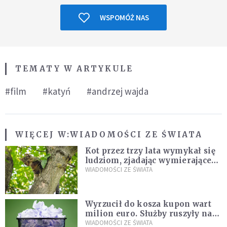
WSPOMÓŻ NAS
TEMATY W ARTYKULE
#film
#katyń
#andrzej wajda
WIĘCEJ W:
WIADOMOŚCI ZE ŚWIATA
Kot przez trzy lata wymykał się
ludziom, zjadając wymierające
kaczki. W końcu popełnił
WIADOMOŚCI ZE ŚWIATA
fatalny błąd
Wyrzucił do kosza kupon wart
milion euro. Służby ruszyły na
poszukiwania
WIADOMOŚCI ZE ŚWIATA