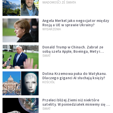
WIADOMOŚCI ZE ŚWIATA
Angela Merkel jako negocjator między
Rosją a UE w sprawie Ukrainy?
WYDARZENIA
Donald Trump w Chinach. Zabrał ze
sobą szefa Apple, Boeinga, Mety i
Muska
ŚWIAT
Dolina Krzemowa puka do Watykanu.
Dlaczego giganci AI słuchają księży?
KOŚCIÓŁ
Przeleci bliżej Ziemi niż niektóre
satelity. W poniedziałek miniemy się z
asteroidą, która poprzedzi znacznie
ŚWIAT
większego "gościa"