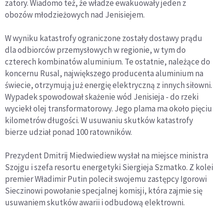
zatory. Wiadomo też, że władze ewakuowały jeden z
obozów młodzieżowych nad Jenisiejem.
W wyniku katastrofy ograniczone zostały dostawy prądu
dla odbiorców przemysłowych w regionie, w tym do
czterech kombinatów aluminium. Te ostatnie, należące do
koncernu Rusal, największego producenta aluminium na
świecie, otrzymują już energię elektryczną z innych siłowni.
Wypadek spowodował skażenie wód Jenisieja - do rzeki
wyciekł olej transformatorowy. Jego plama ma około pięciu
kilometrów długości. W usuwaniu skutków katastrofy
bierze udział ponad 100 ratowników.
Prezydent Dmitrij Miedwiediew wysłał na miejsce ministra
Szojgu i szefa resortu energetyki Siergieja Szmatko. Z kolei
premier Władimir Putin polecił swojemu zastępcy Igorowi
Sieczinowi powołanie specjalnej komisji, która zajmie się
usuwaniem skutków awarii i odbudową elektrowni.