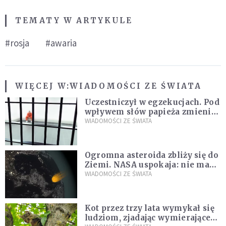
TEMATY W ARTYKULE
#rosja
#awaria
WIĘCEJ W:
WIADOMOŚCI ZE ŚWIATA
Uczestniczył w egzekucjach. Pod
wpływem słów papieża zmienił
zdanie
WIADOMOŚCI ZE ŚWIATA
Ogromna asteroida zbliży się do
Ziemi. NASA uspokaja: nie ma
zagrożenia
WIADOMOŚCI ZE ŚWIATA
Kot przez trzy lata wymykał się
ludziom, zjadając wymierające