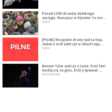
Ponad 1500 dronów dalekiego
zasięgu. Nuncjusz w Kijowie: to nie
wygląda na wolę zakończenia wojny
ŚWIAT
[PILNE] Rosyjskie drony nad Łotwą.
Jeden z nich uderzył w skład ropy
naftowej
ŚWIAT
Bonnie Tyler walczy o życie. Dziś fani
modlą się za głos, który śpiewał:
"Lord, help me"
WYDARZENIA