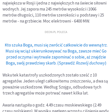
największa w Rosji i jedna z największych na świecie siłowni
wodnych. Jej zapora ma 245 metrów wysokości i 1066
metrów długości, 110 metrów szerokości u podstawy i 25
metrów - na grzbiecie. Moc elektrowni - 6400 MW.
DEON.PL POLECA
Kto szuka Boga, musi się zwrócić całkowicie do wewnątrz.
Musi się wciąż ukierunkowywać na Boga, zawsze mieć Go
przed oczyma i wytrwale zapominać o sobie, aż znajdzie
Boga, swój prawdziwy skarb. (Sprawdź:
Rozwój duchowy
)
Wskutek katastrofy uszkodzonych zostało sześć z 10
agregatów. Jeden uległ całkowitemu zniszczeniu, a dwa są
poważnie uszkodzone. Według Szojgu, odbudowa tych
trzech agregatów może potrwać nawet kilka lat.
Awaria nastąpiła o godz. 4.49 czasu moskiewskiego (2.49
czasu polskiego). W wyniku nagłego wzrostu ciśnienia wody