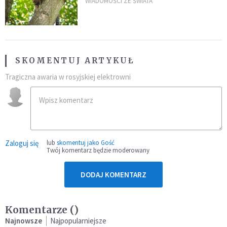
kaczki. W końcu popełnił
WIADOMOŚCI ZE ŚWIATA
fatalny błąd
SKOMENTUJ ARTYKUŁ
Tragiczna awaria w rosyjskiej elektrowni
Zaloguj się
lub
skomentuj jako Gość
Twój komentarz będzie moderowany
DODAJ KOMENTARZ
Komentarze (
)
Najnowsze
Najpopularniejsze