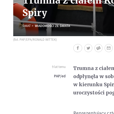
Trumna z ciałem Ko
Spiry
ŚWIAT
WIADOMOŚCI ZE ŚWIATA
(fot. PAP/EPA/RONALD WITTEK)
9 lat temu
Trumna z ciałe
odpłynęła w sob
PAP/ed
w kierunku Spir
uroczystości p
Reprezentujący czte