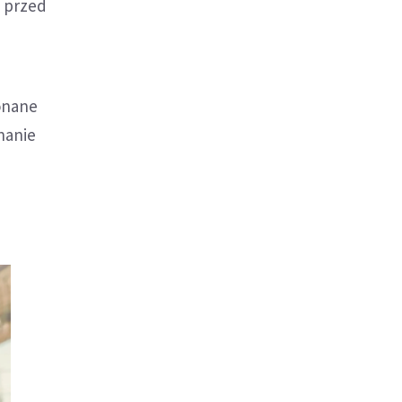
e przed
onane
nanie