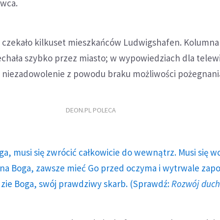
rwca.
t czekało kilkuset mieszkańców Ludwigshafen. Kolumna
hała szybko przez miasto; w wypowiedziach dla telewiz
e niezadowolenie z powodu braku możliwości pożegnania
DEON.PL POLECA
ga, musi się zwrócić całkowicie do wewnątrz. Musi się w
a Boga, zawsze mieć Go przed oczyma i wytrwale zap
dzie Boga, swój prawdziwy skarb. (Sprawdź:
Rozwój duc