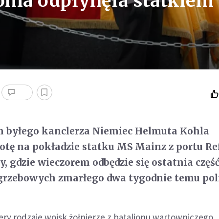
hla odpłynęła statkiem
m byłego kanclerza Niemiec Helmuta Kohla
otę na pokładzie statku MS Mainz z portu Re
y, gdzie wieczorem odbędzie się ostatnia częś
ogrzebowych zmarłego dwa tygodnie temu pol
ry rodzaje wojsk żołnierze z batalionu wartowniczego