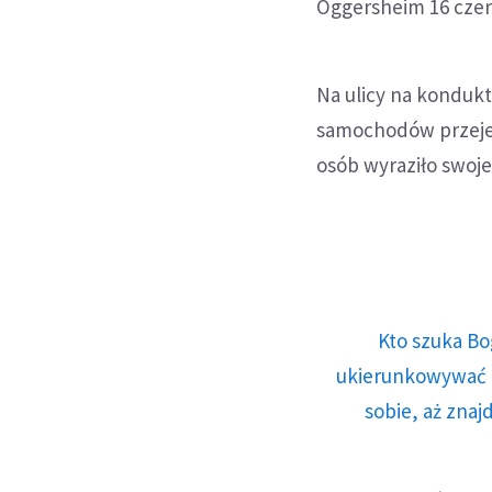
Oggersheim 16 cze
Na ulicy na konduk
samochodów przejec
osób wyraziło swoj
Kto szuka Bo
ukierunkowywać n
sobie, aż znaj