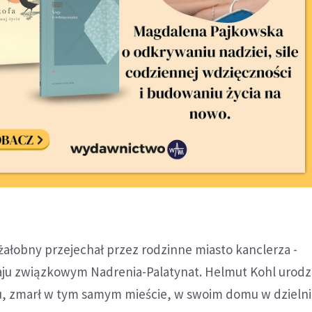
ałobny przejechał przez rodzinne miasto kanclerza -
ju związkowym Nadrenia-Palatynat. Helmut Kohl urodził 
ku, zmarł w tym samym mieście, w swoim domu w dzieln