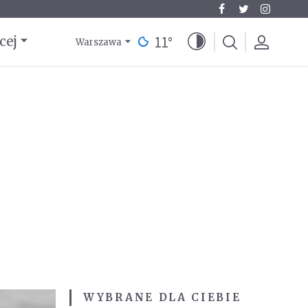
11
°
cej
Warszawa
WYBRANE DLA CIEBIE