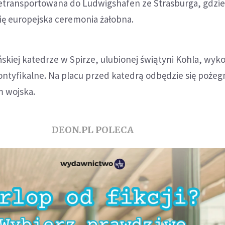
etransportowana do Ludwigshafen ze Strasburga, gdzi
ię europejska ceremonia żałobna.
kiej katedrze w Spirze, ulubionej świątyni Kohla, wyk
ontyfikalne. Na placu przed katedrą odbędzie się pożeg
m wojska.
DEON.PL POLECA