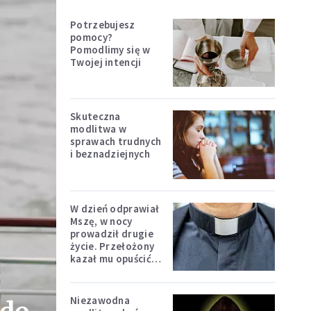
Potrzebujesz
pomocy?
Pomodlimy się w
Twojej intencji
Skuteczna
modlitwa w
sprawach trudnych
i beznadziejnych
W dzień odprawiał
Mszę, w nocy
prowadził drugie
życie. Przełożony
kazał mu opuścić
zakon
Niezawodna