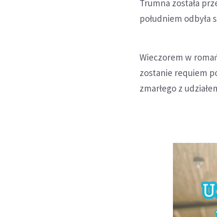
Trumna została prz
południem odbyła s
Wieczorem w romańs
zostanie requiem p
zmarłego z udziałe