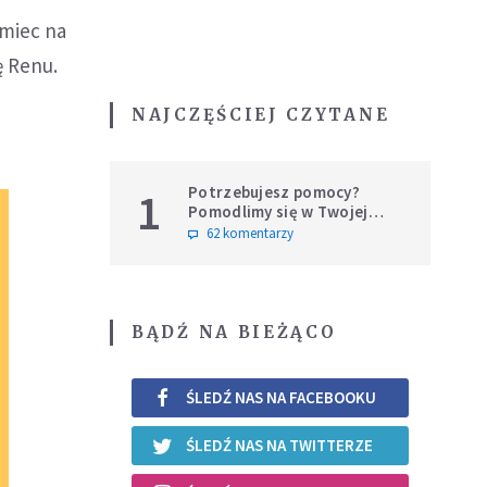
miec na
ę Renu.
NAJCZĘŚCIEJ CZYTANE
Potrzebujesz pomocy?
1
Pomodlimy się w Twojej
intencji
62 komentarzy
BĄDŹ NA BIEŻĄCO
ŚLEDŹ NAS NA FACEBOOKU
ŚLEDŹ NAS NA TWITTERZE