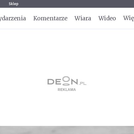
g
Sklep
Wię
darzenia
Komentarze
Wiara
Wideo