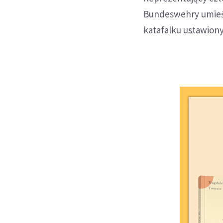
Bundeswehry umieś
katafalku ustawiony