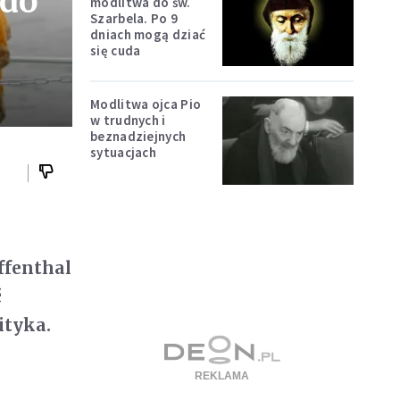
 do
modlitwa do św.
Szarbela. Po 9
dniach mogą dziać
się cuda
Modlitwa ojca Pio
w trudnych i
beznadziejnych
sytuacjach
ffenthal
ć
ityka.