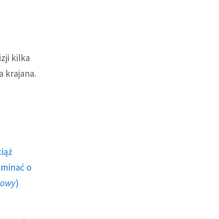
ji kilka
 krajana.
ciąż
ominać o
howy
)