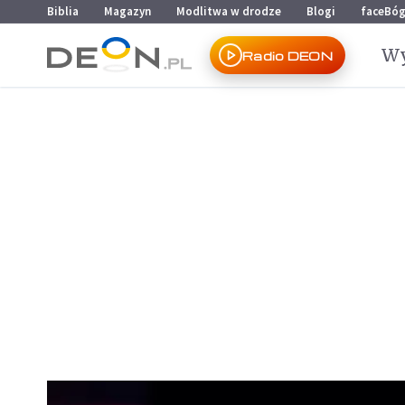
Przejdź do menu głównego
Przejdź do treści
Biblia
Magazyn
Modlitwa w drodze
Blogi
faceBó
Wy
Radio DEON