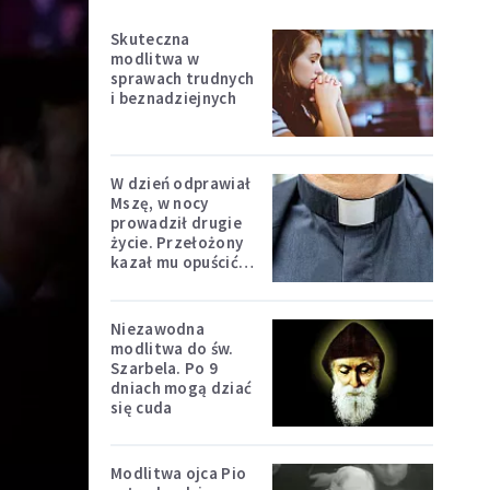
Skuteczna
modlitwa w
sprawach trudnych
i beznadziejnych
W dzień odprawiał
Mszę, w nocy
prowadził drugie
życie. Przełożony
kazał mu opuścić
zakon
Niezawodna
modlitwa do św.
Szarbela. Po 9
dniach mogą dziać
się cuda
Modlitwa ojca Pio