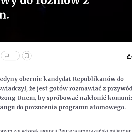
owy do rozmów z
n.
jedyny obecnie kandydat Republikanów do
świadczył, że jest gotów rozmawiać z przywó
 Dzong Unem, by spróbować nakłonić komuni
jangu do porzucenia programu atomowego.
onym we wtorek agencji Reutera amerykański miliarde