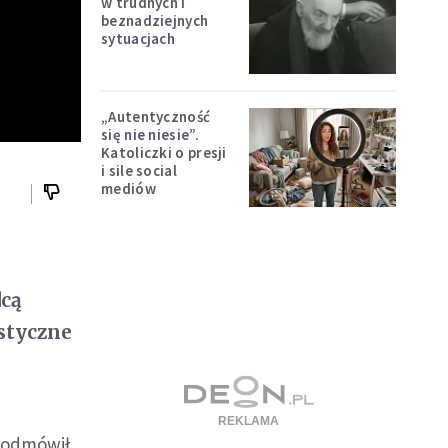
w trudnych i
beznadziejnych
sytuacjach
„Autentyczność
się nie niesie”.
Katoliczki o presji
i sile social
mediów
dcą
styczne
r odmówił