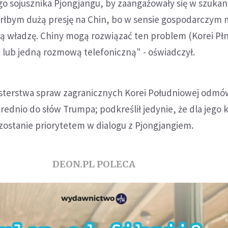
o sojusznika Pjongjangu, by zaangażowały się w szukan
rłbym dużą presję na Chin, bo w sensie gospodarczym
 władzę. Chiny mogą rozwiązać ten problem (Korei Płn.
lub jedną rozmową telefoniczną" - oświadczył.
isterstwa spraw zagranicznych Korei Południowej odmó
dnio do słów Trumpa; podkreślił jedynie, że dla jego k
zostanie priorytetem w dialogu z Pjongjangiem.
DEON.PL POLECA