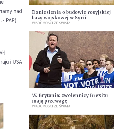
ie
 mamy nad
Doniesienia o budowie rosyjskiej
bazy wojskowej w Syrii
 - PAP)
WIADOMOŚCI ZE ŚWIATA
wił
raju i USA
W. Brytania: zwolennicy Brexitu
mają przewagę
WIADOMOŚCI ZE ŚWIATA