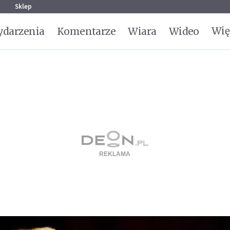
g
Sklep
Wię
darzenia
Komentarze
Wiara
Wideo