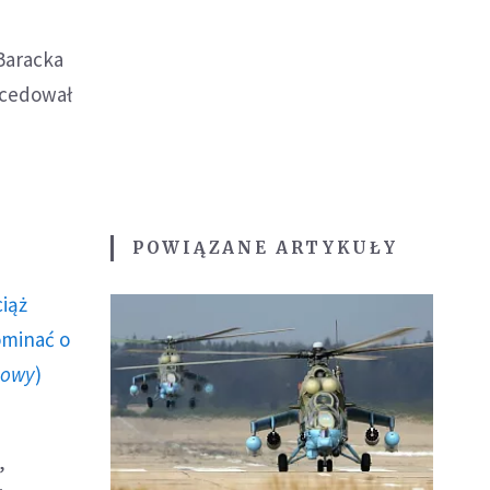
Baracka
scedował
POWIĄZANE ARTYKUŁY
ciąż
ominać o
howy
)
,