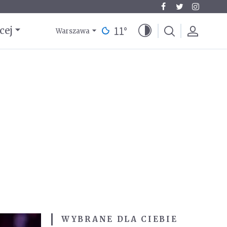
11
°
cej
Warszawa
WYBRANE DLA CIEBIE