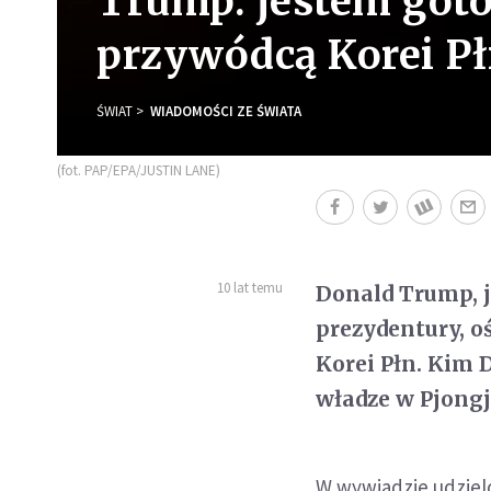
Trump: jestem got
przywódcą Korei Pł
ŚWIAT
WIADOMOŚCI ZE ŚWIATA
(fot. PAP/EPA/JUSTIN LANE)
10 lat temu
Donald Trump, 
prezydentury, o
Korei Płn. Kim
władze w Pjong
W wywiadzie udziel