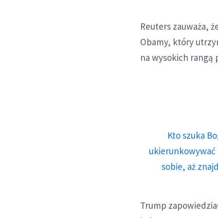
Reuters zauważa, ż
Obamy, który utrz
na wysokich rangą p
Kto szuka Bo
ukierunkowywać n
sobie, aż znaj
Trump zapowiedział 