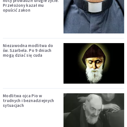
nocy prowadził drugie życie.
Przełożony kazał mu
opuścić zakon
Niezawodna modlitwa do
św. Szarbela. Po 9 dniach
mogą dziać się cuda
Modlitwa ojca Pio w
trudnych i beznadziejnych
sytuacjach