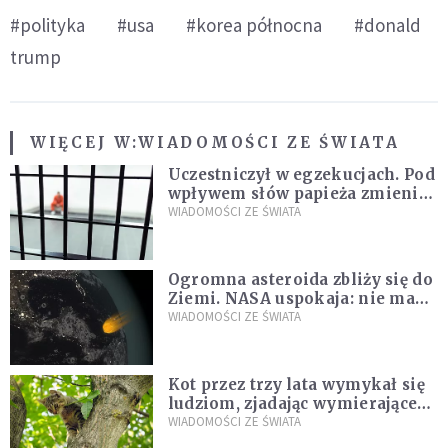
#polityka
#usa
#korea północna
#donald
trump
WIĘCEJ W:
WIADOMOŚCI ZE ŚWIATA
Uczestniczył w egzekucjach. Pod
wpływem słów papieża zmienił
zdanie
WIADOMOŚCI ZE ŚWIATA
Ogromna asteroida zbliży się do
Ziemi. NASA uspokaja: nie ma
zagrożenia
WIADOMOŚCI ZE ŚWIATA
Kot przez trzy lata wymykał się
ludziom, zjadając wymierające
kaczki. W końcu popełnił
WIADOMOŚCI ZE ŚWIATA
fatalny błąd