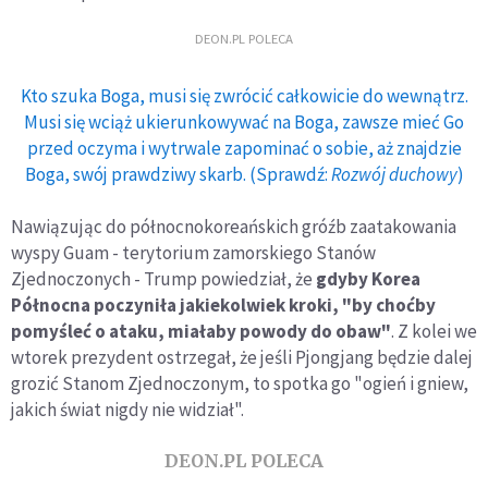
DEON.PL POLECA
Kto szuka Boga, musi się zwrócić całkowicie do wewnątrz.
Musi się wciąż ukierunkowywać na Boga, zawsze mieć Go
przed oczyma i wytrwale zapominać o sobie, aż znajdzie
Boga, swój prawdziwy skarb. (Sprawdź:
Rozwój duchowy
)
Nawiązując do północnokoreańskich gróźb zaatakowania
wyspy Guam - terytorium zamorskiego Stanów
Zjednoczonych - Trump powiedział, że
gdyby Korea
Północna poczyniła jakiekolwiek kroki, "by choćby
pomyśleć o ataku, miałaby powody do obaw"
. Z kolei we
wtorek prezydent ostrzegał, że jeśli Pjongjang będzie dalej
grozić Stanom Zjednoczonym, to spotka go "ogień i gniew,
jakich świat nigdy nie widział".
DEON.PL POLECA