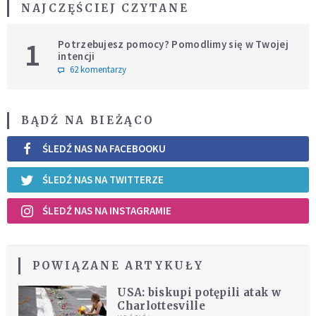
NAJCZĘŚCIEJ CZYTANE
1
Potrzebujesz pomocy? Pomodlimy się w Twojej
intencji
62 komentarzy
BĄDŹ NA BIEŻĄCO
ŚLEDŹ NAS NA FACEBOOKU
ŚLEDŹ NAS NA TWITTERZE
ŚLEDŹ NAS NA INSTAGRAMIE
POWIĄZANE ARTYKUŁY
USA: biskupi potępili atak w
Charlottesville