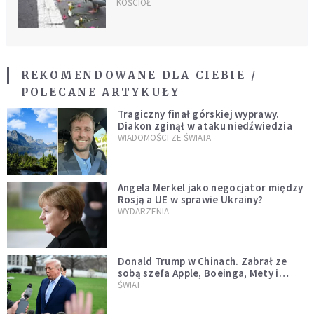
KOŚCIÓŁ
REKOMENDOWANE DLA CIEBIE /
POLECANE ARTYKUŁY
Tragiczny finał górskiej wyprawy.
Diakon zginął w ataku niedźwiedzia
WIADOMOŚCI ZE ŚWIATA
Angela Merkel jako negocjator między
Rosją a UE w sprawie Ukrainy?
WYDARZENIA
Donald Trump w Chinach. Zabrał ze
sobą szefa Apple, Boeinga, Mety i
Muska
ŚWIAT