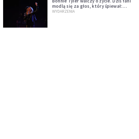
Bonnie Tyler walczy o życie. Dziś fani
modlą się za głos, który śpiewał:
"Lord, help me"
WYDARZENIA