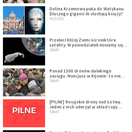
Dolina Krzemowa puka do Watykanu.
Dlaczego giganci AI słuchają księży?
KOŚCIÓŁ
Przeleci bliżej Ziemi niż niektóre
satelity. W poniedziałek miniemy się z
asteroidą, która poprzedzi znacznie
ŚWIAT
większego "gościa"
Ponad 1500 dronów dalekiego
zasięgu. Nuncjusz w Kijowie: to nie
wygląda na wolę zakończenia wojny
ŚWIAT
[PILNE] Rosyjskie drony nad Łotwą.
Jeden z nich uderzył w skład ropy
naftowej
ŚWIAT