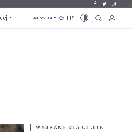
11
°
cej
Warszawa
WYBRANE DLA CIEBIE