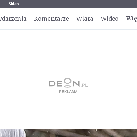
g
Sklep
Wię
darzenia
Komentarze
Wiara
Wideo