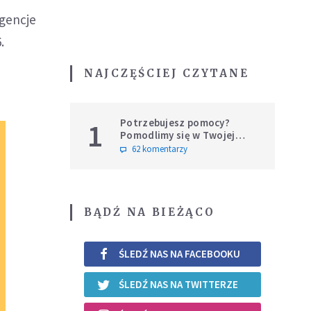
agencje
.
NAJCZĘŚCIEJ CZYTANE
Potrzebujesz pomocy?
1
Pomodlimy się w Twojej
intencji
62 komentarzy
BĄDŹ NA BIEŻĄCO
ŚLEDŹ NAS NA FACEBOOKU
ŚLEDŹ NAS NA TWITTERZE