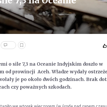
ile 7,3 na Oceanie
emi o sile 7,3 na Oceanie Indyjskim doszło w
km od prowincji Aceh. Władze wydały ostrzeż
wołały je po około dwóch godzinach. Brak do
arach czy poważnych szkodach.
astąpiło we wtorek wieczorem (w środę nad ranem czasu