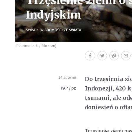
Trzęsienie ziemi o s
Indyjskim
ŚWIAT
WIADOMOŚCI ZE ŚWIATA
(fot. simminch / flikr.com)
14 lat temu
Do trzęsienia zi
Indonezji, 420 
PAP / pz
tsunami, ale od
doniesień o ofi
Trzęsienie ziemi n