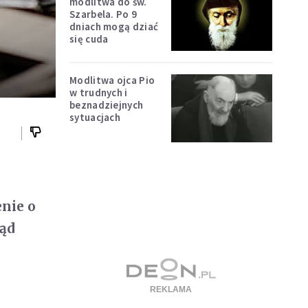
modlitwa do św.
Szarbela. Po 9
dniach mogą dziać
się cuda
Modlitwa ojca Pio
w trudnych i
beznadziejnych
sytuacjach
enie o
tąd