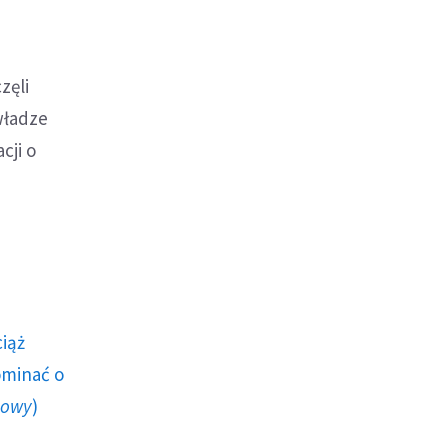
zęli
władze
cji o
ciąż
ominać o
howy
)