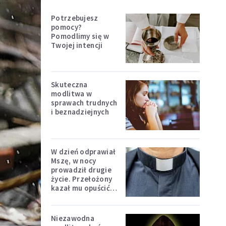
Potrzebujesz
pomocy?
Pomodlimy się w
Twojej intencji
Skuteczna
modlitwa w
sprawach trudnych
i beznadziejnych
W dzień odprawiał
Mszę, w nocy
prowadził drugie
życie. Przełożony
kazał mu opuścić
zakon
Niezawodna