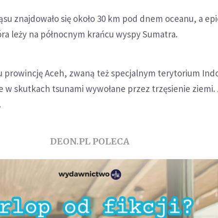
su znajdowało się około 30 km pod dnem oceanu, a ep
óra leży na północnym krańcu wyspy Sumatra.
u prowincję Aceh, zwaną też specjalnym terytorium Indo
e w skutkach tsunami wywołane przez trzęsienie ziemi. 
.
DEON.PL POLECA