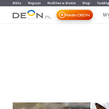
Przejdź do menu głównego
Przejdź do treści
Biblia
Magazyn
Modlitwa w drodze
Blogi
faceBó
Wy
Radio DEON