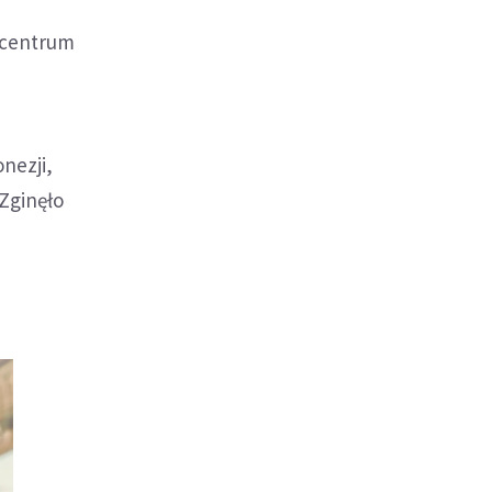
icentrum
nezji,
Zginęło