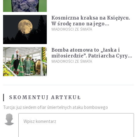
Kosmiczna kraksa na Księżycu.
W środę rano na jego
powierzchni dojdzie do
WIADOMOŚCI ZE ŚWIATA
niezwykłego zdarzenia
Bomba atomowa to „łaska i
miłosierdzie”. Patriarcha Cyryl
wychwala Putina
WIADOMOŚCI ZE ŚWIATA
SKOMENTUJ ARTYKUŁ
Turcja: już siedem ofiar śmiertelnych ataku bombowego