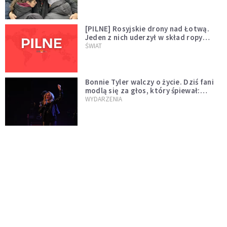
[PILNE] Rosyjskie drony nad Łotwą.
Jeden z nich uderzył w skład ropy
naftowej
ŚWIAT
Bonnie Tyler walczy o życie. Dziś fani
modlą się za głos, który śpiewał:
"Lord, help me"
WYDARZENIA