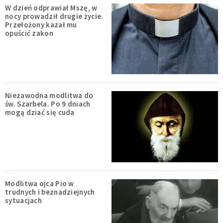
W dzień odprawiał Mszę, w
nocy prowadził drugie życie.
Przełożony kazał mu
opuścić zakon
Niezawodna modlitwa do
św. Szarbela. Po 9 dniach
mogą dziać się cuda
Modlitwa ojca Pio w
trudnych i beznadziejnych
sytuacjach