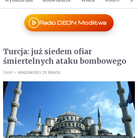
Radio DEON Modlitwa
Turcja: już siedem ofiar
śmiertelnych ataku bombowego
ŚWIAT
WIADOMOŚCI ZE ŚWIATA