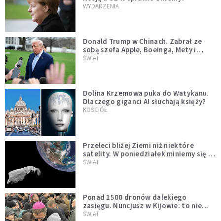
WYDARZENIA
Donald Trump w Chinach. Zabrał ze
sobą szefa Apple, Boeinga, Mety i
Muska
ŚWIAT
Dolina Krzemowa puka do Watykanu.
Dlaczego giganci AI słuchają księży?
KOŚCIÓŁ
Przeleci bliżej Ziemi niż niektóre
satelity. W poniedziałek miniemy się z
asteroidą, która poprzedzi znacznie
ŚWIAT
większego "gościa"
Ponad 1500 dronów dalekiego
zasięgu. Nuncjusz w Kijowie: to nie
wygląda na wolę zakończenia wojny
ŚWIAT