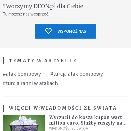
Tworzymy DEON.pl dla Ciebie
Tu możesz nas wesprzeć.
WSPOMÓŻ NAS
TEMATY W ARTYKULE
#atak bombowy
#turcja atak bombowy
#turcja ranni w atakach
WIĘCEJ W:
WIADOMOŚCI ZE ŚWIATA
Wyrzucił do kosza kupon wart
milion euro. Służby ruszyły na
poszukiwania
WIADOMOŚCI ZE ŚWIATA