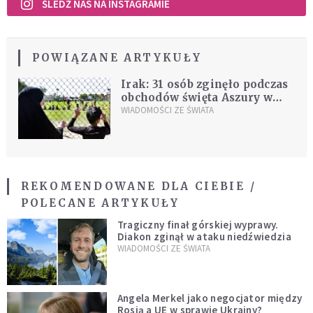
ŚLEDŹ NAS NA INSTAGRAMIE
POWIĄZANE ARTYKUŁY
Irak: 31 osób zginęło podczas
obchodów święta Aszury w
Karbali
WIADOMOŚCI ZE ŚWIATA
REKOMENDOWANE DLA CIEBIE /
POLECANE ARTYKUŁY
Tragiczny finał górskiej wyprawy.
Diakon zginął w ataku niedźwiedzia
WIADOMOŚCI ZE ŚWIATA
Angela Merkel jako negocjator między
Rosją a UE w sprawie Ukrainy?