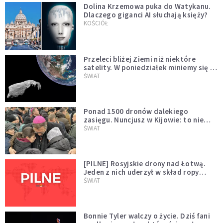
Dolina Krzemowa puka do Watykanu.
Dlaczego giganci AI słuchają księży?
KOŚCIÓŁ
Przeleci bliżej Ziemi niż niektóre
satelity. W poniedziałek miniemy się z
asteroidą, która poprzedzi znacznie
ŚWIAT
większego "gościa"
Ponad 1500 dronów dalekiego
zasięgu. Nuncjusz w Kijowie: to nie
wygląda na wolę zakończenia wojny
ŚWIAT
[PILNE] Rosyjskie drony nad Łotwą.
Jeden z nich uderzył w skład ropy
naftowej
ŚWIAT
Bonnie Tyler walczy o życie. Dziś fani