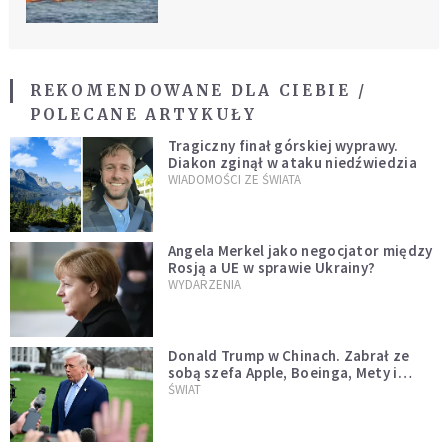
REKOMENDOWANE DLA CIEBIE /
POLECANE ARTYKUŁY
Tragiczny finał górskiej wyprawy.
Diakon zginął w ataku niedźwiedzia
WIADOMOŚCI ZE ŚWIATA
Angela Merkel jako negocjator między
Rosją a UE w sprawie Ukrainy?
WYDARZENIA
Donald Trump w Chinach. Zabrał ze
sobą szefa Apple, Boeinga, Mety i
Muska
ŚWIAT