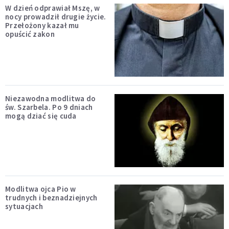
W dzień odprawiał Mszę, w
nocy prowadził drugie życie.
Przełożony kazał mu
opuścić zakon
Niezawodna modlitwa do
św. Szarbela. Po 9 dniach
mogą dziać się cuda
Modlitwa ojca Pio w
trudnych i beznadziejnych
sytuacjach