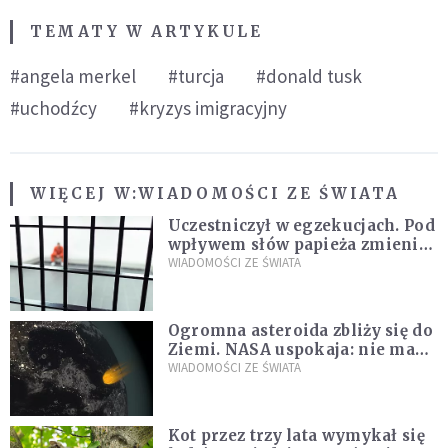
TEMATY W ARTYKULE
#angela merkel
#turcja
#donald tusk
#uchodźcy
#kryzys imigracyjny
WIĘCEJ W:
WIADOMOŚCI ZE ŚWIATA
Uczestniczył w egzekucjach. Pod
wpływem słów papieża zmienił
zdanie
WIADOMOŚCI ZE ŚWIATA
Ogromna asteroida zbliży się do
Ziemi. NASA uspokaja: nie ma
zagrożenia
WIADOMOŚCI ZE ŚWIATA
Kot przez trzy lata wymykał się