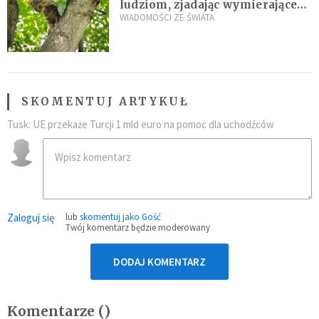
ludziom, zjadając wymierające
kaczki. W końcu popełnił
WIADOMOŚCI ZE ŚWIATA
fatalny błąd
SKOMENTUJ ARTYKUŁ
Tusk: UE przekaże Turcji 1 mld euro na pomoc dla uchodźców
Zaloguj się
lub
skomentuj jako Gość
Twój komentarz będzie moderowany
DODAJ KOMENTARZ
Komentarze (
)