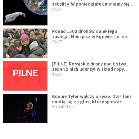
satelity. W poniedziałek miniemy się z
asteroidą, która poprzedzi znacznie
ŚWIAT
większego "gościa"
Ponad 1500 dronów dalekiego
zasięgu. Nuncjusz w Kijowie: to nie
wygląda na wolę zakończenia wojny
ŚWIAT
[PILNE] Rosyjskie drony nad Łotwą.
Jeden z nich uderzył w skład ropy
naftowej
ŚWIAT
Bonnie Tyler walczy o życie. Dziś fani
modlą się za głos, który śpiewał:
"Lord, help me"
WYDARZENIA