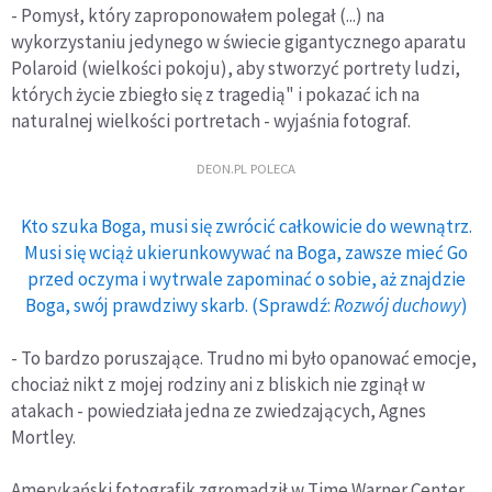
- Pomysł, który zaproponowałem polegał (...) na
wykorzystaniu jedynego w świecie gigantycznego aparatu
Polaroid (wielkości pokoju), aby stworzyć portrety ludzi,
których życie zbiegło się z tragedią" i pokazać ich na
naturalnej wielkości portretach - wyjaśnia fotograf.
DEON.PL POLECA
Kto szuka Boga, musi się zwrócić całkowicie do wewnątrz.
Musi się wciąż ukierunkowywać na Boga, zawsze mieć Go
przed oczyma i wytrwale zapominać o sobie, aż znajdzie
Boga, swój prawdziwy skarb. (Sprawdź:
Rozwój duchowy
)
- To bardzo poruszające. Trudno mi było opanować emocje,
chociaż nikt z mojej rodziny ani z bliskich nie zginął w
atakach - powiedziała jedna ze zwiedzających, Agnes
Mortley.
Amerykański fotografik zgromadził w Time Warner Center