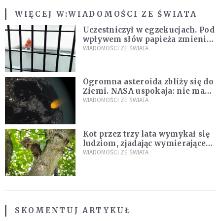
WIĘCEJ W:
WIADOMOŚCI ZE ŚWIATA
Uczestniczył w egzekucjach. Pod
wpływem słów papieża zmienił
zdanie
WIADOMOŚCI ZE ŚWIATA
Ogromna asteroida zbliży się do
Ziemi. NASA uspokaja: nie ma
zagrożenia
WIADOMOŚCI ZE ŚWIATA
Kot przez trzy lata wymykał się
ludziom, zjadając wymierające
kaczki. W końcu popełnił
WIADOMOŚCI ZE ŚWIATA
fatalny błąd
SKOMENTUJ ARTYKUŁ