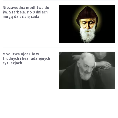
Niezawodna modlitwa do
św. Szarbela. Po 9 dniach
mogą dziać się cuda
Modlitwa ojca Pio w
trudnych i beznadziejnych
sytuacjach