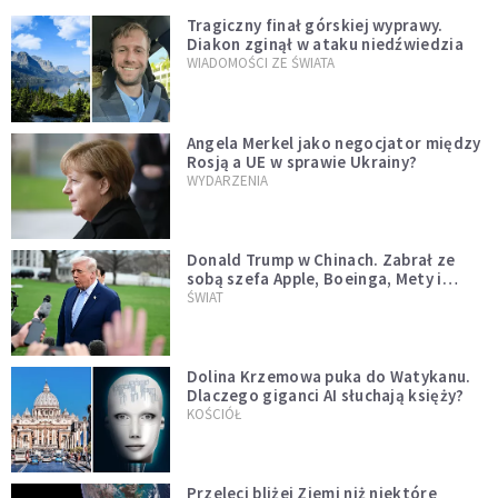
Tragiczny finał górskiej wyprawy.
Diakon zginął w ataku niedźwiedzia
WIADOMOŚCI ZE ŚWIATA
Angela Merkel jako negocjator między
Rosją a UE w sprawie Ukrainy?
WYDARZENIA
Donald Trump w Chinach. Zabrał ze
sobą szefa Apple, Boeinga, Mety i
Muska
ŚWIAT
Dolina Krzemowa puka do Watykanu.
Dlaczego giganci AI słuchają księży?
KOŚCIÓŁ
Przeleci bliżej Ziemi niż niektóre