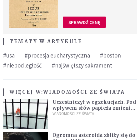
SPRAWDŹ CENĘ
TEMATY W ARTYKULE
#usa
#procesja eucharystyczna
#boston
#niepodległość
#najświętszy sakrament
WIĘCEJ W:
WIADOMOŚCI ZE ŚWIATA
Uczestniczył w egzekucjach. Pod
wpływem słów papieża zmienił
zdanie
WIADOMOŚCI ZE ŚWIATA
Ogromna asteroida zbliży się do