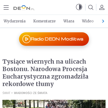
Przejdź do menu głównego
Przejdź do treści
Wydarzenia
Komentarze
Wiara
Wideo
Po 
Radio DEON Modlitwa
Tysiące wiernych na ulicach
Bostonu. Narodowa Procesja
Eucharystyczna zgromadziła
rekordowe tłumy
ŚWIAT
WIADOMOŚCI ZE ŚWIATA