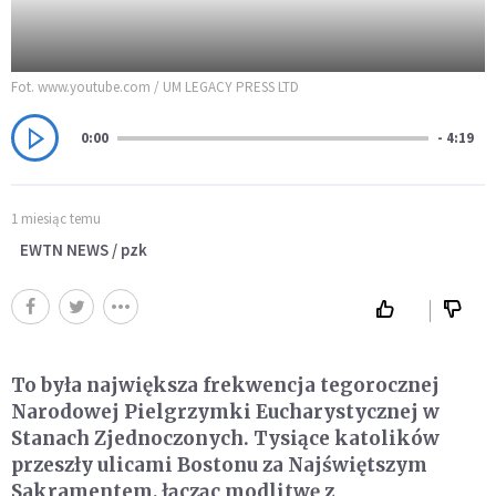
Fot. www.youtube.com / UM LEGACY PRESS LTD
0:00
- 4:19
1 miesiąc temu
EWTN NEWS / pzk
To była największa frekwencja tegorocznej
Narodowej Pielgrzymki Eucharystycznej w
Stanach Zjednoczonych. Tysiące katolików
przeszły ulicami Bostonu za Najświętszym
Sakramentem, łącząc modlitwę z