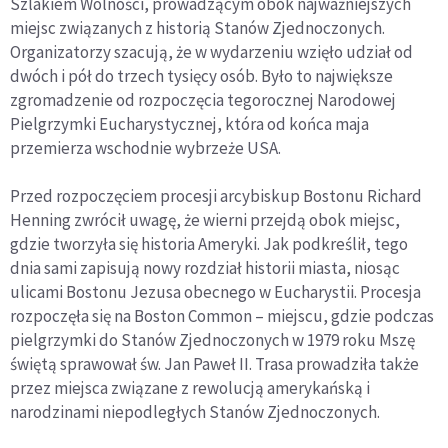
Szlakiem Wolności, prowadzącym obok najważniejszych
Waszyngtonie obok
miejsc związanych z historią Stanów Zjednoczonych.
Białego Domu
Organizatorzy szacują, że w wydarzeniu wzięło udział od
dwóch i pół do trzech tysięcy osób. Było to największe
zgromadzenie od rozpoczęcia tegorocznej Narodowej
Pielgrzymki Eucharystycznej, która od końca maja
przemierza wschodnie wybrzeże USA.
Przed rozpoczęciem procesji arcybiskup Bostonu Richard
Henning zwrócił uwagę, że wierni przejdą obok miejsc,
gdzie tworzyła się historia Ameryki. Jak podkreślił, tego
dnia sami zapisują nowy rozdział historii miasta, niosąc
ulicami Bostonu Jezusa obecnego w Eucharystii. Procesja
rozpoczęła się na Boston Common – miejscu, gdzie podczas
pielgrzymki do Stanów Zjednoczonych w 1979 roku Mszę
świętą sprawował św. Jan Paweł II. Trasa prowadziła także
przez miejsca związane z rewolucją amerykańską i
narodzinami niepodległych Stanów Zjednoczonych.