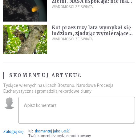
Ziemi. NASA uspokaja: nie ma
zagrożenia
WIADOMOŚCI ZE ŚWIATA
Kot przez trzy lata wymykał się
ludziom, zjadając wymierające
kaczki. W końcu popełnił
WIADOMOŚCI ZE ŚWIATA
fatalny błąd
SKOMENTUJ ARTYKUŁ
Tysiące wiernych na ulicach Bostonu. Narodowa Procesja
Eucharystyczna zgromadziła rekordowe tłumy
Zaloguj się
lub
skomentuj jako Gość
Twój komentarz będzie moderowany