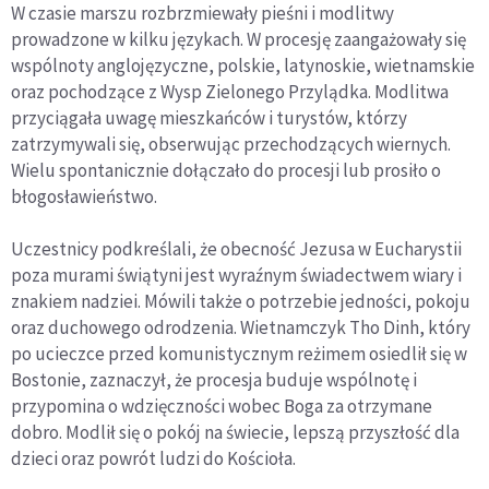
W czasie marszu rozbrzmiewały pieśni i modlitwy
prowadzone w kilku językach. W procesję zaangażowały się
wspólnoty anglojęzyczne, polskie, latynoskie, wietnamskie
oraz pochodzące z Wysp Zielonego Przylądka. Modlitwa
przyciągała uwagę mieszkańców i turystów, którzy
zatrzymywali się, obserwując przechodzących wiernych.
Wielu spontanicznie dołączało do procesji lub prosiło o
błogosławieństwo.
Uczestnicy podkreślali, że obecność Jezusa w Eucharystii
poza murami świątyni jest wyraźnym świadectwem wiary i
znakiem nadziei. Mówili także o potrzebie jedności, pokoju
oraz duchowego odrodzenia. Wietnamczyk Tho Dinh, który
po ucieczce przed komunistycznym reżimem osiedlił się w
Bostonie, zaznaczył, że procesja buduje wspólnotę i
przypomina o wdzięczności wobec Boga za otrzymane
dobro. Modlił się o pokój na świecie, lepszą przyszłość dla
dzieci oraz powrót ludzi do Kościoła.