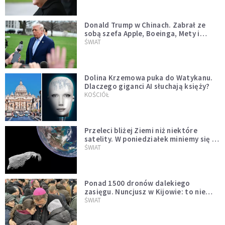
Donald Trump w Chinach. Zabrał ze
sobą szefa Apple, Boeinga, Mety i
Muska
ŚWIAT
Dolina Krzemowa puka do Watykanu.
Dlaczego giganci AI słuchają księży?
KOŚCIÓŁ
Przeleci bliżej Ziemi niż niektóre
satelity. W poniedziałek miniemy się z
asteroidą, która poprzedzi znacznie
ŚWIAT
większego "gościa"
Ponad 1500 dronów dalekiego
zasięgu. Nuncjusz w Kijowie: to nie
wygląda na wolę zakończenia wojny
ŚWIAT