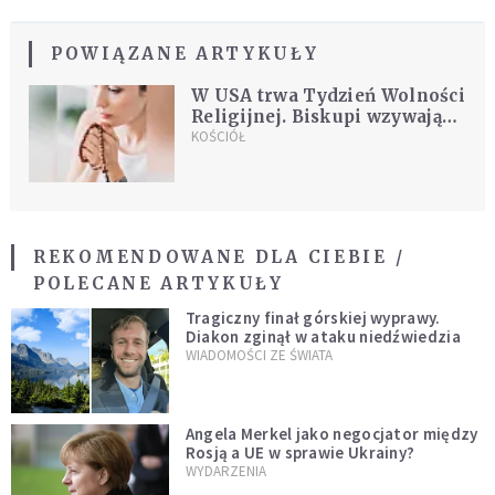
POWIĄZANE ARTYKUŁY
W USA trwa Tydzień Wolności
Religijnej. Biskupi wzywają
do modlitwy i obrony
KOŚCIÓŁ
sumienia
REKOMENDOWANE DLA CIEBIE /
POLECANE ARTYKUŁY
Tragiczny finał górskiej wyprawy.
Diakon zginął w ataku niedźwiedzia
WIADOMOŚCI ZE ŚWIATA
Angela Merkel jako negocjator między
Rosją a UE w sprawie Ukrainy?
WYDARZENIA