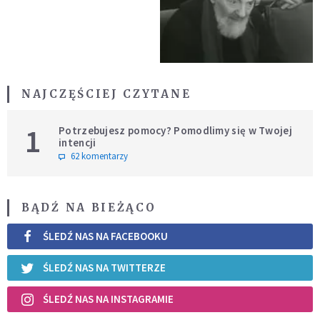
NAJCZĘŚCIEJ CZYTANE
1
Potrzebujesz pomocy? Pomodlimy się w Twojej
intencji
62 komentarzy
BĄDŹ NA BIEŻĄCO
ŚLEDŹ NAS NA FACEBOOKU
ŚLEDŹ NAS NA TWITTERZE
ŚLEDŹ NAS NA INSTAGRAMIE