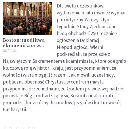
Dla wielu uczestników
wydarzenie miało również wymiar
patriotyczny. W przyszłym
tygodniu Stany Zjednoczone
będą obchodzić 250. rocznicę
ogłoszenia Deklaracji
Boston: modlitwa
ekumeniczna w
Niepodległości. Wierni
intencji ofiar
KOŚCIÓŁ
podkreślali, że przejście z
Najświętszym Sakramentem ulicami miasta, które odegrało
kluczową rolę w historii kraju, jest przypomnieniem, że
wolność i wiara mogą iść razem. Jak mówili uczestnicy,
publiczna obecność Chrystusa w centrum miasta
przypomina przechodniom, że źródłem prawdziwej nadziei
pozostaje Bóg, a odradzający się Kościół nadal potrafi
gromadzić ludzi różnych narodów, języków i kultur wokół
Eucharystii.