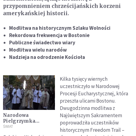
przypomnieniem chrześcijańskich korzeni
amerykańskiej historii.
Modlitwa na historycznym Szlaku Wolności
Rekordowa frekwencja w Bostonie
Publiczne świadectwo wiary
Modlitwa wielu narodów
Nadzieja na odrodzenie Kościoła
Kilka tysięcy wiernych
uczestniczyło w Narodowej
Procesji Eucharystycznej, która
przeszła ulicami Bostonu.
Dwugodzinna modlitwa z
Najświętszym Sakramentem
Narodowa
Pielgrzymka
poprowadziła uczestników
Eucharystyczna
ŚWIAT
historycznym Freedom Trail –
przeszła w