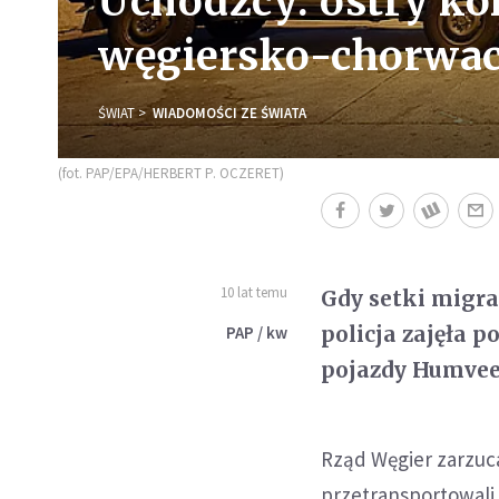
Uchodźcy: ostry kon
węgiersko-chorwac
ŚWIAT
WIADOMOŚCI ZE ŚWIATA
(fot. PAP/EPA/HERBERT P. OCZERET)
10 lat temu
Gdy setki migra
policja zajęła 
PAP / kw
pojazdy Humvee
Rząd Węgier zarzuc
przetransportowali 