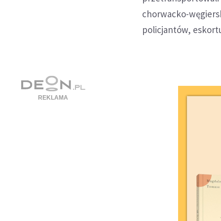
chorwacko-węgiersk
policjantów, eskort