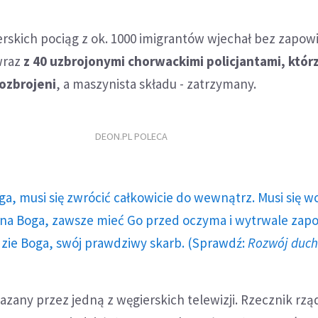
rskich pociąg z ok. 1000 imigrantów wjechał bez zapow
wraz
z 40 uzbrojonymi chorwackimi policjantami, któr
rozbrojeni
, a maszynista składu - zatrzymany.
DEON.PL POLECA
ga, musi się zwrócić całkowicie do wewnątrz. Musi się w
a Boga, zawsze mieć Go przed oczyma i wytrwale zap
dzie Boga, swój prawdziwy skarb. (Sprawdź:
Rozwój duc
azany przez jedną z węgierskich telewizji. Rzecznik rz