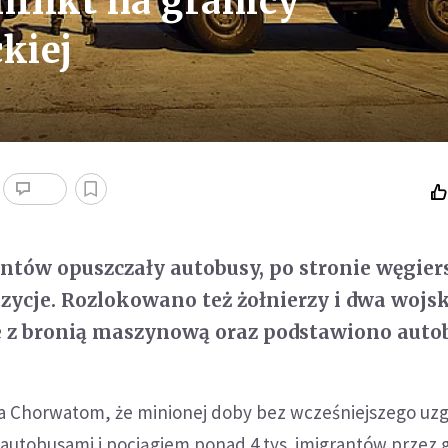
flikt na granicy
kiej
ntów opuszczały autobusy, po stronie węgier
pozycje. Rozlokowano też żołnierzy i dwa woj
 z bronią maszynową oraz podstawiono autob
a Chorwatom, że minionej doby bez wcześniejszego uz
autobusami i pociągiem ponad 4 tys. imigrantów przez 