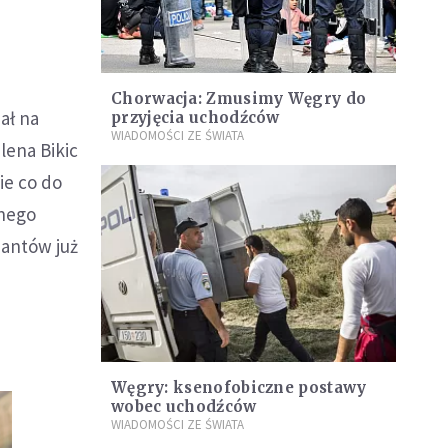
Chorwacja: Zmusimy Węgry do
ał na
przyjęcia uchodźców
WIADOMOŚCI ZE ŚWIATA
lena Bikic
ie co do
dnego
jantów już
Węgry: ksenofobiczne postawy
wobec uchodźców
WIADOMOŚCI ZE ŚWIATA