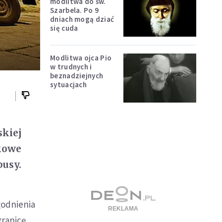
modlitwa do św.
Szarbela. Po 9
dniach mogą dziać
się cuda
Modlitwa ojca Pio
w trudnych i
beznadziejnych
sytuacjach
skiej
skowe
usy.
godnienia
granicę