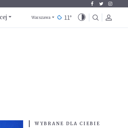
11
°
cej
Warszawa
WYBRANE DLA CIEBIE