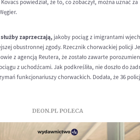
Kovacs powiedział, że to, co zobaczył, można uznać za
Węgier.
 służby zaprzeczają,
jakoby pociąg z imigrantami wjech
szej obustronnej zgody. Rzecznik chorwackiej policji Je
owie z agencją Reutera, że zostało zawarte porozumien
pociągu z uchodźcami. Jak podkreśliła, nie doszło do ża
rzymań funkcjonariuszy chorwackich. Dodała, że 36 polic
DEON.PL POLECA