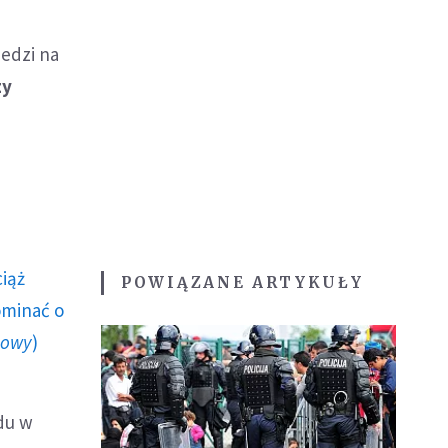
iedzi na
zy
ciąż
POWIĄZANE ARTYKUŁY
ominać o
howy
)
ądu w