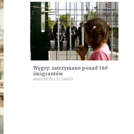
Węgry: zatrzymano ponad 360
imigrantów
WIADOMOŚCI ZE ŚWIATA