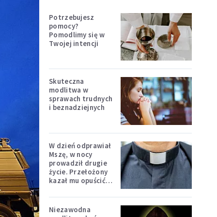
Potrzebujesz
pomocy?
Pomodlimy się w
Twojej intencji
Skuteczna
modlitwa w
sprawach trudnych
i beznadziejnych
W dzień odprawiał
Mszę, w nocy
prowadził drugie
życie. Przełożony
kazał mu opuścić
zakon
Niezawodna