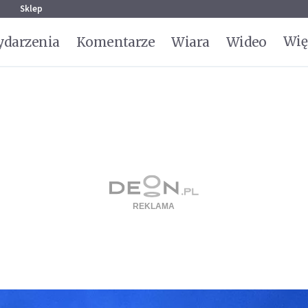
g
Sklep
Wię
darzenia
Komentarze
Wiara
Wideo