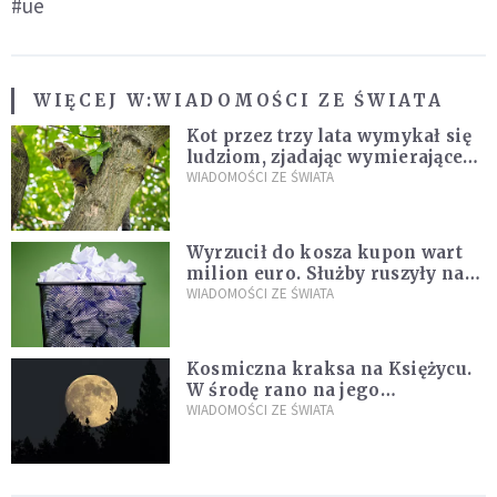
#ue
WIĘCEJ W:
WIADOMOŚCI ZE ŚWIATA
Kot przez trzy lata wymykał się
ludziom, zjadając wymierające
kaczki. W końcu popełnił
WIADOMOŚCI ZE ŚWIATA
fatalny błąd
Wyrzucił do kosza kupon wart
milion euro. Służby ruszyły na
poszukiwania
WIADOMOŚCI ZE ŚWIATA
Kosmiczna kraksa na Księżycu.
W środę rano na jego
powierzchni dojdzie do
WIADOMOŚCI ZE ŚWIATA
niezwykłego zdarzenia