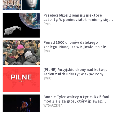
Przeleci bliżej Ziemi niż niektóre
satelity. W poniedziałek miniemy się z
asteroidą, która poprzedzi znacznie
ŚWIAT
większego "gościa"
Ponad 1500 dronów dalekiego
zasięgu. Nuncjusz w Kijowie: to nie
wygląda na wolę zakończenia wojny
ŚWIAT
[PILNE] Rosyjskie drony nad Łotwą.
Jeden z nich uderzył w skład ropy
naftowej
ŚWIAT
Bonnie Tyler walczy o życie. Dziś fani
modlą się za głos, który śpiewał:
"Lord, help me"
WYDARZENIA