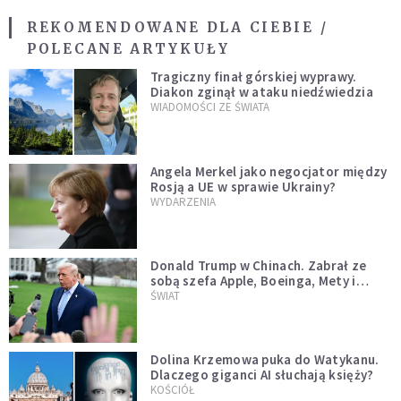
REKOMENDOWANE DLA CIEBIE /
POLECANE ARTYKUŁY
Tragiczny finał górskiej wyprawy.
Diakon zginął w ataku niedźwiedzia
WIADOMOŚCI ZE ŚWIATA
Angela Merkel jako negocjator między
Rosją a UE w sprawie Ukrainy?
WYDARZENIA
Donald Trump w Chinach. Zabrał ze
sobą szefa Apple, Boeinga, Mety i
Muska
ŚWIAT
Dolina Krzemowa puka do Watykanu.
Dlaczego giganci AI słuchają księży?
KOŚCIÓŁ