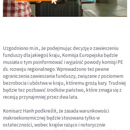
Uzgodniono m.in., że podejmując decyzję o zawieszeniu
funduszy dla jakiegoś kraju, Komisja Europejska będzie
musiała o tym poinformować i wyjaśnić powody komisji PE
ds. rozwoju regionalnego. Wprowadzono też pewne
ograniczenia zawieszania funduszy, związane z poziomem
bezrobocia i ubóstwa w kraju, któremu grożą kary. Trudniej
będzie tez pozbawić środków państwo, które zmaga się z
recesją przynajmniej przez dwa lata.
Komisarz Hanh podkreślił, że zasada warunkowości
makroekonomicznej będzie stosowana tylko w
ostateczności, wobec krajów rażąco i notorycznie