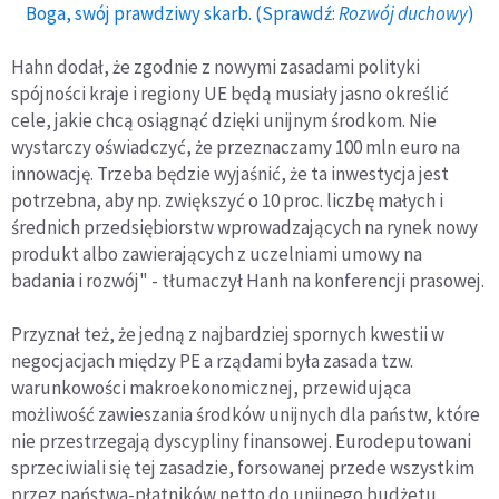
Boga, swój prawdziwy skarb. (Sprawdź:
Rozwój duchowy
)
Hahn dodał, że zgodnie z nowymi zasadami polityki
spójności kraje i regiony UE będą musiały jasno określić
cele, jakie chcą osiągnąć dzięki unijnym środkom. Nie
wystarczy oświadczyć, że przeznaczamy 100 mln euro na
innowację. Trzeba będzie wyjaśnić, że ta inwestycja jest
potrzebna, aby np. zwiększyć o 10 proc. liczbę małych i
średnich przedsiębiorstw wprowadzających na rynek nowy
produkt albo zawierających z uczelniami umowy na
badania i rozwój" - tłumaczył Hanh na konferencji prasowej.
Przyznał też, że jedną z najbardziej spornych kwestii w
negocjacjach między PE a rządami była zasada tzw.
warunkowości makroekonomicznej, przewidująca
możliwość zawieszania środków unijnych dla państw, które
nie przestrzegają dyscypliny finansowej. Eurodeputowani
sprzeciwiali się tej zasadzie, forsowanej przede wszystkim
przez państwa-płatników netto do unijnego budżetu.