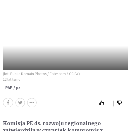
(fot. Public Domain Photos / Foter.com / CC BY)
12 lat temu
PAP / pz
Komisja PE ds. rozwoju regionalnego
zatwierdziła w czwartek kompromis z