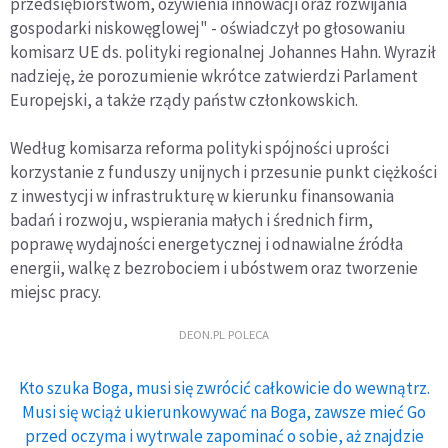
przedsiębiorstwom, ożywienia innowacji oraz rozwijania
gospodarki niskowęglowej" - oświadczył po głosowaniu
komisarz UE ds. polityki regionalnej Johannes Hahn. Wyraził
nadzieję, że porozumienie wkrótce zatwierdzi Parlament
Europejski, a także rządy państw członkowskich.
Według komisarza reforma polityki spójności uprości
korzystanie z funduszy unijnych i przesunie punkt ciężkości
z inwestycji w infrastrukturę w kierunku finansowania
badań i rozwoju, wspierania małych i średnich firm,
poprawę wydajności energetycznej i odnawialne źródła
energii, walkę z bezrobociem i ubóstwem oraz tworzenie
miejsc pracy.
DEON.PL POLECA
Kto szuka Boga, musi się zwrócić całkowicie do wewnątrz.
Musi się wciąż ukierunkowywać na Boga, zawsze mieć Go
przed oczyma i wytrwale zapominać o sobie, aż znajdzie