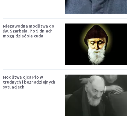
Niezawodna modlitwa do
św. Szarbela. Po 9 dniach
mogą dziać się cuda
Modlitwa ojca Pio w
trudnych i beznadziejnych
sytuacjach