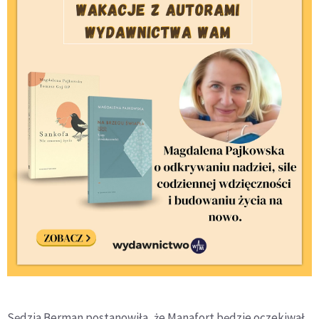
Sędzia Berman postanowiła, że Manafort będzie oczekiwał