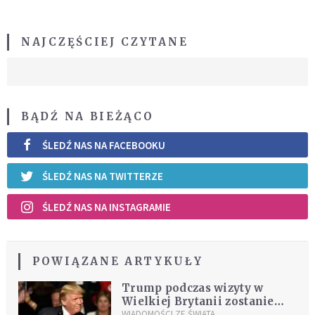
NAJCZĘŚCIEJ CZYTANE
BĄDŹ NA BIEŻĄCO
ŚLEDŹ NAS NA FACEBOOKU
ŚLEDŹ NAS NA TWITTERZE
ŚLEDŹ NAS NA INSTAGRAMIE
POWIĄZANE ARTYKUŁY
Trump podczas wizyty w
Wielkiej Brytanii zostanie
przyjęty przez Elżbietę II
WIADOMOŚCI ZE ŚWIATA