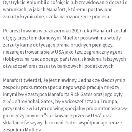
Dystrykcie Kolumbii o cofnięcie lub zrewidowanie decyzji o
warunkach, w jakich Manafort, któremu postawiono
zarzuty kryminalne, czeka na rozpoczęcie procesu.
Po aresztowaniu w październiku 2017 roku Manafort został
objęty aresztem domowym. Mueller postawił mu wtedy
zarzuty karne dotyczące prania brudnych pieniędzy,
niezarejestrowania się w USA jako tzw. zagraniczny agent
(lobbysta na rzecz obcego państwa), składania fałszywych
oświadczeń oraz oszustw bankowych i podatkowych.
Manafort twierdzi, że jest niewinny. Jednak ze śledczymi z
zespołu prokuratora specjalnego współpracują między
innymi były zastępca Manaforta Rick Gates oraz jego były
zięć Jeffrey Yohai. Gates, były wiceszef sztabu Trumpa,
przyznał się w lutym do winy; specjalny prokurator oskarżył
go między innymi o "spiskowanie przeciw USA" oraz
składanie fałszywych zeznań; Gates współpracuje teraz z
zespołem Mullera.