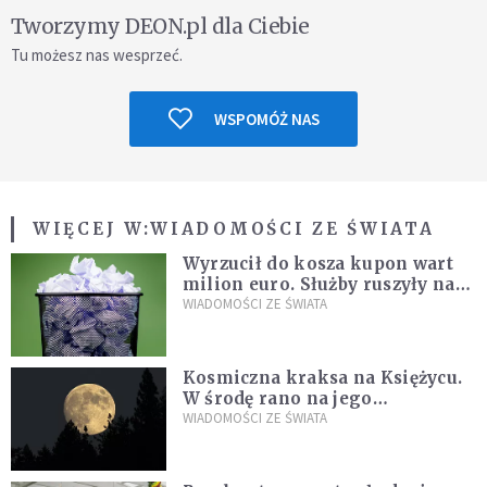
Tworzymy DEON.pl dla Ciebie
Tu możesz nas wesprzeć.
WSPOMÓŻ NAS
WIĘCEJ W:
WIADOMOŚCI ZE ŚWIATA
Wyrzucił do kosza kupon wart
milion euro. Służby ruszyły na
poszukiwania
WIADOMOŚCI ZE ŚWIATA
Kosmiczna kraksa na Księżycu.
W środę rano na jego
powierzchni dojdzie do
WIADOMOŚCI ZE ŚWIATA
niezwykłego zdarzenia