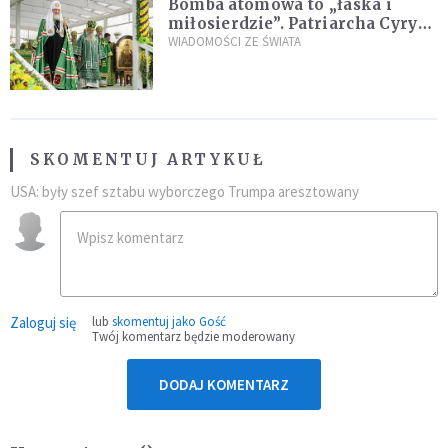
Bomba atomowa to „łaska i
miłosierdzie”. Patriarcha Cyryl
wychwala Putina
WIADOMOŚCI ZE ŚWIATA
SKOMENTUJ ARTYKUŁ
USA: były szef sztabu wyborczego Trumpa aresztowany
Zaloguj się
lub
skomentuj jako Gość
Twój komentarz będzie moderowany
DODAJ KOMENTARZ