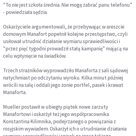
"To nie jest szkoła średnia. Nie mogę zabrać panu telefonu"
- powiedziała sędzia.
Oskarżyciele argumentowali, że przebywając w areszcie
domowym Manafort popełnił kolejne przestępstwo, czyli
usiłował utrudnić działanie wymiaru sprawiedliwości i
"przez pięć tygodni prowadził stałą kampanię" mającą na
celu wpłynięcie na świadków.
Trzech strażników wyprowadziło Manaforta z sali sądowej
natychmiast po odczytaniu wyroku. Kilka minut później
wrócili na salę i oddali jego żonie portfel, pasek i krawat
Manaforta.
Mueller postawił w ubiegły piątek nowe zarzuty
Manafortowi i oskarżył też jego współpracownika
Konstantina Kilimnika, podejrzanego o powiązania z
rosyjskim wywiadem. Oskarżył ich o utrudnianie działania
wymiaru sprawiedliwości i spisek na rzecz takiego