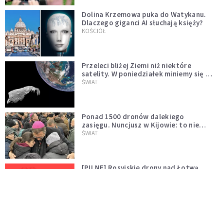
Dolina Krzemowa puka do Watykanu.
Dlaczego giganci AI słuchają księży?
KOŚCIÓŁ
Przeleci bliżej Ziemi niż niektóre
satelity. W poniedziałek miniemy się z
asteroidą, która poprzedzi znacznie
ŚWIAT
większego "gościa"
Ponad 1500 dronów dalekiego
zasięgu. Nuncjusz w Kijowie: to nie
wygląda na wolę zakończenia wojny
ŚWIAT
[PILNE] Rosyjskie drony nad Łotwą.
Jeden z nich uderzył w skład ropy
naftowej
ŚWIAT