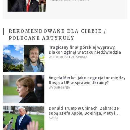
REKOMENDOWANE DLA CIEBIE /
POLECANE ARTYKUŁY
Tragiczny finał górskiej wyprawy.
Diakon zginął w ataku niedźwiedzia
WIADOMOŚCI ZE ŚWIATA
Angela Merkel jako negocjator między
Rosją a UE w sprawie Ukrainy?
WYDARZENIA
Donald Trump w Chinach. Zabrał ze
sobą szefa Apple, Boeinga, Mety i
Muska
ŚWIAT