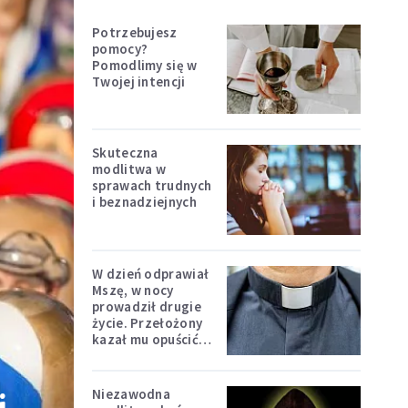
Potrzebujesz
pomocy?
Pomodlimy się w
Twojej intencji
Skuteczna
modlitwa w
sprawach trudnych
i beznadziejnych
W dzień odprawiał
Mszę, w nocy
prowadził drugie
życie. Przełożony
kazał mu opuścić
zakon
Niezawodna