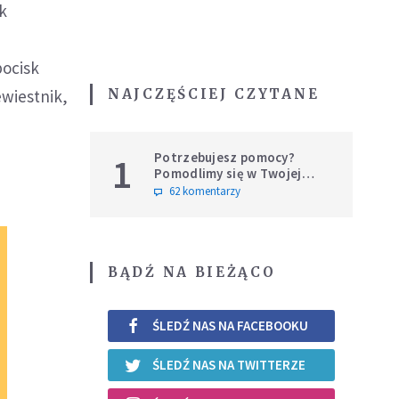
ak
pocisk
NAJCZĘŚCIEJ CZYTANE
ewiestnik,
Potrzebujesz pomocy?
1
Pomodlimy się w Twojej
intencji
62 komentarzy
BĄDŹ NA BIEŻĄCO
ŚLEDŹ NAS NA FACEBOOKU
ŚLEDŹ NAS NA TWITTERZE