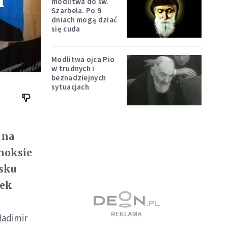
i
modlitwa do św.
Szarbela. Po 9
dniach mogą dziać
się cuda
Modlitwa ojca Pio
w trudnych i
beznadziejnych
sytuacjach
 na
noksie
isku
łek
ładimir