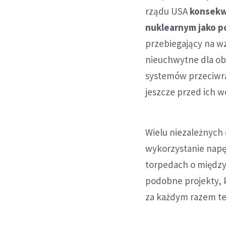
rządu USA
konsekwe
nuklearnym jako p
przebiegający na wz
nieuchwytne dla ob
systemów przeciwra
jeszcze przed ich 
Wielu niezależnych
wykorzystanie napę
torpedach o międzyk
podobne projekty, k
za każdym razem te