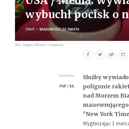
USA / Media: wywia
wybuchł pocisk o 
ŚWIAT
WIADOMOŚCI ZE ŚWIATA
(fot. Jørgen Håland / Unsplash)
6 lat temu
Służby wywiado
poligonie raki
PAP / kk
nad Morzem Bia
manewrującego 
"New York Time
Wygłaszając 1 marca