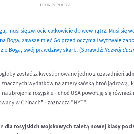
DEON.PL POLECA
ga, musi się zwrócić całkowicie do wewnątrz. Musi się w
a Boga, zawsze mieć Go przed oczyma i wytrwale zap
dzie Boga, swój prawdziwy skarb. (Sprawdź:
Rozwój duc
ogłoby zostać zakwestionowane jedno z uzasadnień admi
 znacznych wydatków na amerykańską broń jądrową, k
na zbrojenia rosyjskie - choć USA powołują się również 
owany w Chinach" - zaznacza "NYT".
że
dla rosyjskich wojskowych zaletą nowej klasy poc