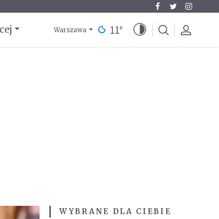
11
°
cej
Warszawa
WYBRANE DLA CIEBIE