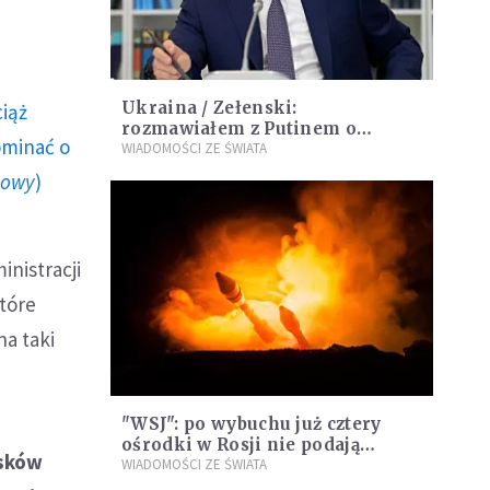
Ukraina / Zełenski:
ciąż
rozmawiałem z Putinem o
ominać o
sytuacji w Donbasie
WIADOMOŚCI ZE ŚWIATA
howy
)
nistracji
tóre
na taki
"WSJ": po wybuchu już cztery
ośrodki w Rosji nie podają
isków
danych o promieniowaniu
WIADOMOŚCI ZE ŚWIATA