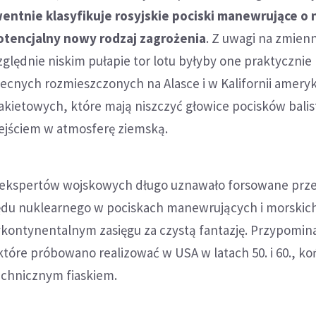
ntnie klasyfikuje rosyjskie pociski manewrujące o 
otencjalny nowy rodzaj zagrożenia
. Z uwagi na zmienn
ględnie niskim pułapie tor lotu byłyby one praktycznie
ecnych rozmieszczonych na Alasce i w Kalifornii amery
kietowych, które mają niszczyć głowice pocisków bali
wejściem w atmosferę ziemską.
 ekspertów wojskowych długo uznawało forsowane prze
du nuklearnego w pociskach manewrujących i morskic
ontynentalnym zasięgu za czystą fantazję. Przypominal
tóre próbowano realizować w USA w latach 50. i 60., koń
chnicznym fiaskiem.