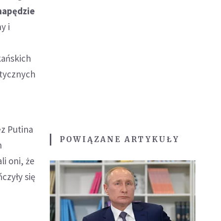
napędzie
y i
kańskich
stycznych
z Putina
POWIĄZANE ARTYKUŁY
h
i oni, że
czyły się