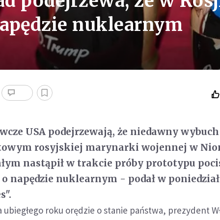
d podejrzewa, że w Rosj
napędzie nuklearnym
wcze USA podejrzewają, że niedawny wybuch
etowym rosyjskiej marynarki wojennej w Nio
łym nastąpił w trakcie próby prototypu poc
o napędzie nuklearnym - podał w poniedzia
s".
 ubiegłego roku orędzie o stanie państwa, prezydent W