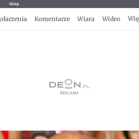
g
Sklep
Wię
darzenia
Komentarze
Wiara
Wideo