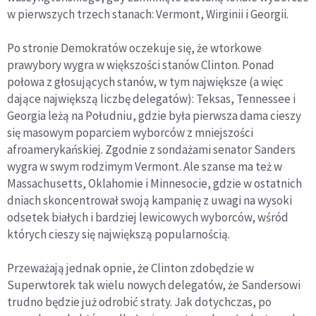
w pierwszych trzech stanach: Vermont, Wirginii i Georgii.
Po stronie Demokratów oczekuje się, że wtorkowe
prawybory wygra w większości stanów Clinton. Ponad
połowa z głosujących stanów, w tym największe (a więc
dające największą liczbę delegatów): Teksas, Tennessee i
Georgia leżą na Południu, gdzie była pierwsza dama cieszy
się masowym poparciem wyborców z mniejszości
afroamerykańskiej. Zgodnie z sondażami senator Sanders
wygra w swym rodzimym Vermont. Ale szanse ma też w
Massachusetts, Oklahomie i Minnesocie, gdzie w ostatnich
dniach skoncentrował swoją kampanię z uwagi na wysoki
odsetek białych i bardziej lewicowych wyborców, wśród
których cieszy się największą popularnością.
Przeważają jednak opnie, że Clinton zdobędzie w
Superwtorek tak wielu nowych delegatów, że Sandersowi
trudno będzie już odrobić straty. Jak dotychczas, po