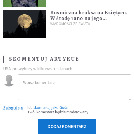
Kosmiczna kraksa na Księżycu.
W środę rano na jego
powierzchni dojdzie do
WIADOMOŚCI ZE ŚWIATA
niezwykłego zdarzenia
SKOMENTUJ ARTYKUŁ
USA: prawybory w kilkunastu stanach
Zaloguj się
lub
skomentuj jako Gość
Twój komentarz będzie moderowany
DODAJ KOMENTARZ