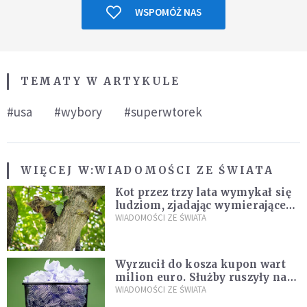
WSPOMÓŻ NAS
TEMATY W ARTYKULE
#usa
#wybory
#superwtorek
WIĘCEJ W:
WIADOMOŚCI ZE ŚWIATA
Kot przez trzy lata wymykał się
ludziom, zjadając wymierające
kaczki. W końcu popełnił
WIADOMOŚCI ZE ŚWIATA
fatalny błąd
Wyrzucił do kosza kupon wart
milion euro. Służby ruszyły na
poszukiwania
WIADOMOŚCI ZE ŚWIATA