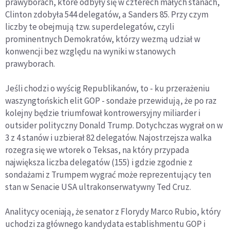
prawyborach, które odbyły się w czterech małych stanach,
Clinton zdobyła 544 delegatów, a Sanders 85. Przy czym
liczby te obejmują tzw. superdelegatów, czyli
prominentnych Demokratów, którzy wezmą udział w
konwencji bez względu na wyniki w stanowych
prawyborach.
Jeśli chodzi o wyścig Republikanów, to - ku przerażeniu
waszyngtońskich elit GOP - sondaże przewidują, że po raz
kolejny będzie triumfował kontrowersyjny miliarder i
outsider polityczny Donald Trump. Dotychczas wygrał on w
3 z 4 stanów i uzbierał 82 delegatów. Najostrzejsza walka
rozegra się we wtorek o Teksas, na który przypada
największa liczba delegatów (155) i gdzie zgodnie z
sondażami z Trumpem wygrać może reprezentujący ten
stan w Senacie USA ultrakonserwatywny Ted Cruz.
Analitycy oceniają, że senator z Florydy Marco Rubio, który
uchodzi za głównego kandydata establishmentu GOP i