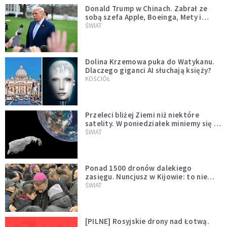
Donald Trump w Chinach. Zabrał ze
sobą szefa Apple, Boeinga, Mety i
Muska
ŚWIAT
Dolina Krzemowa puka do Watykanu.
Dlaczego giganci AI słuchają księży?
KOŚCIÓŁ
Przeleci bliżej Ziemi niż niektóre
satelity. W poniedziałek miniemy się z
asteroidą, która poprzedzi znacznie
ŚWIAT
większego "gościa"
Ponad 1500 dronów dalekiego
zasięgu. Nuncjusz w Kijowie: to nie
wygląda na wolę zakończenia wojny
ŚWIAT
[PILNE] Rosyjskie drony nad Łotwą.