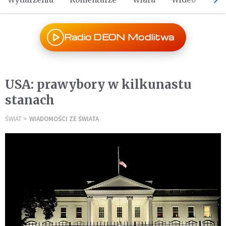
Radio DEON Modlitwa
USA: prawybory w kilkunastu
stanach
ŚWIAT
WIADOMOŚCI ZE ŚWIATA