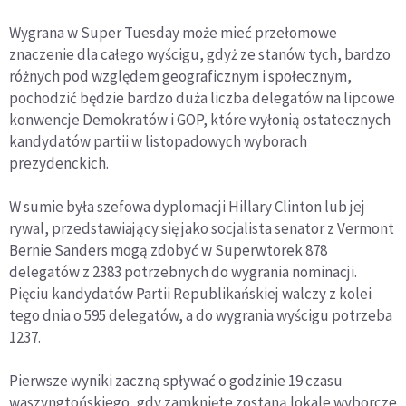
Wygrana w Super Tuesday może mieć przełomowe
znaczenie dla całego wyścigu, gdyż ze stanów tych, bardzo
różnych pod względem geograficznym i społecznym,
pochodzić będzie bardzo duża liczba delegatów na lipcowe
konwencje Demokratów i GOP, które wyłonią ostatecznych
kandydatów partii w listopadowych wyborach
prezydenckich.
W sumie była szefowa dyplomacji Hillary Clinton lub jej
rywal, przedstawiający się jako socjalista senator z Vermont
Bernie Sanders mogą zdobyć w Superwtorek 878
delegatów z 2383 potrzebnych do wygrania nominacji.
Pięciu kandydatów Partii Republikańskiej walczy z kolei
tego dnia o 595 delegatów, a do wygrania wyścigu potrzeba
1237.
Pierwsze wyniki zaczną spływać o godzinie 19 czasu
waszyngtońskiego, gdy zamknięte zostaną lokale wyborcze