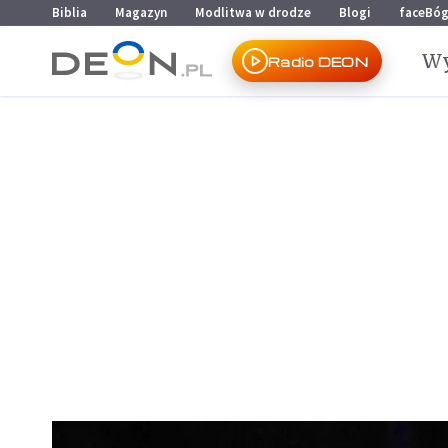
Przejdź do menu głównego
Przejdź do treści
Biblia
Magazyn
Modlitwa w drodze
Blogi
faceBó
Wy
Radio DEON