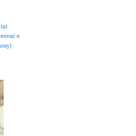
ciąż
ominać o
howy
)