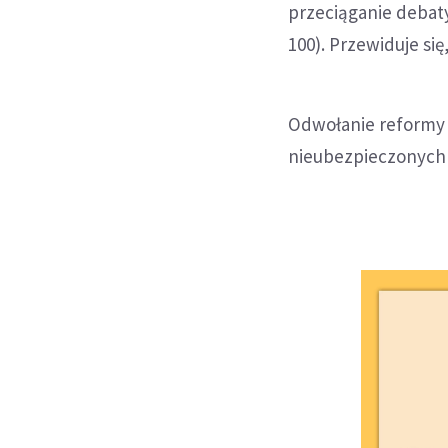
przeciąganie debaty
100). Przewiduje s
Odwołanie reformy o
nieubezpieczonych 