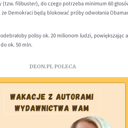
 (tzw. filibuster), do czego potrzeba minimum 60 głosó
ię, że Demokraci będą blokować próby odwołania Obama
debrałoby polisy ok. 20 milionom ludzi, powiększając 
do ok. 50 mln.
DEON.PL POLECA