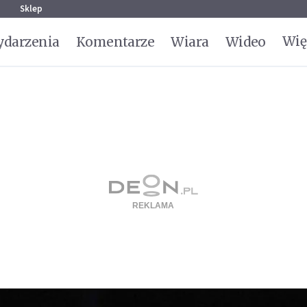
g
Sklep
Wię
darzenia
Komentarze
Wiara
Wideo