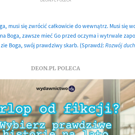
DEON.PL POLECA
ga, musi się zwrócić całkowicie do wewnątrz. Musi się w
a Boga, zawsze mieć Go przed oczyma i wytrwale zap
dzie Boga, swój prawdziwy skarb. (Sprawdź:
Rozwój duc
DEON.PL POLECA