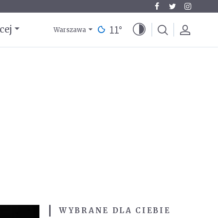
11
°
cej
Warszawa
WYBRANE DLA CIEBIE