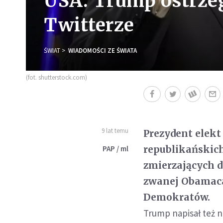
USA: Trump ostrze
Twitterze
ŚWIAT
WIADOMOŚCI ZE ŚWIATA
(fot. shutterstock.com)
9 lat temu
Prezydent elekt
republikańskich
PAP / ml
zmierzających 
zwanej Obamacar
Demokratów.
Trump napisał też n