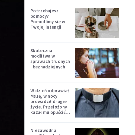
Potrzebujesz
pomocy?
Pomodlimy się w
Twojej intencji
Skuteczna
modlitwa w
sprawach trudnych
i beznadziejnych
W dzień odprawiał
Mszę, w nocy
prowadził drugie
życie. Przełożony
kazał mu opuścić
zakon
Niezawodna