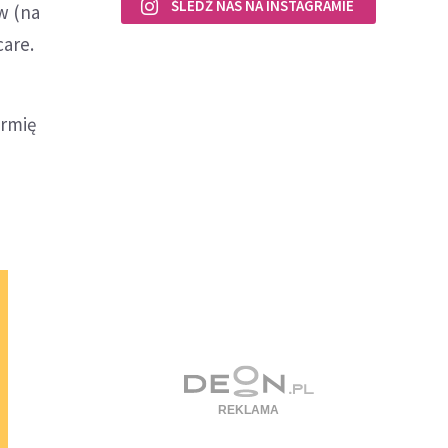
ŚLEDŹ NAS NA INSTAGRAMIE
w (na
care.
armię