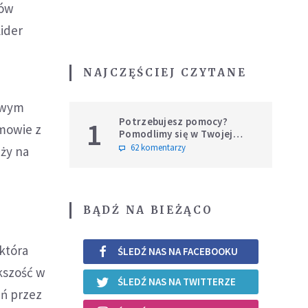
nów
ider
NAJCZĘŚCIEJ CZYTANE
 swym
Potrzebujesz pomocy?
1
mowie z
Pomodlimy się w Twojej
intencji
62 komentarzy
aży na
BĄDŹ NA BIEŻĄCO
która
ŚLEDŹ NAS NA FACEBOOKU
kszość w
ŚLEDŹ NAS NA TWITTERZE
ań przez