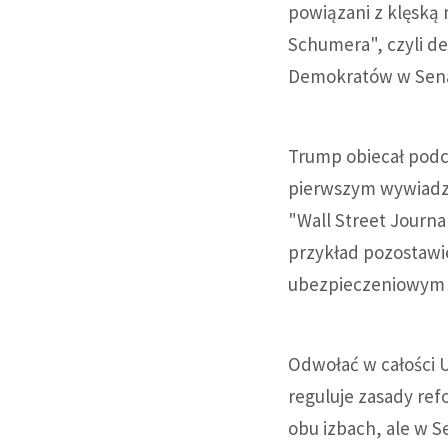
powiązani z klęską
Schumera", czyli d
Demokratów w Sena
Trump obiecał podc
pierwszym wywiadz
"Wall Street Journa
przykład pozostawi
ubezpieczeniowym w
Odwołać w całości U
reguluje zasady re
obu izbach, ale w 