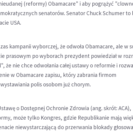
 nieudanej (reformy) Obamacare" i aby pogrążyć "clow
emokratycznych senatorów. Senator Chuck Schumer to l
cie USA.
zas kampanii wyborczej, że odwoła Obamacare, ale w
ie prasowym po wyborach prezydent powiedział w roz
l", że nie chce odwołania całej ustawy o reformie i rozw
enie w Obamacare zapisu, który zabrania firmom
ystawiania polis osobom już chorym.
stawę o Dostępnej Ochronie Zdrowia (ang. skrót: ACA), 
formy, może tylko Kongres, gdzie Republikanie mają wię
Senacie niewystarczającą do przerwania blokady głosow