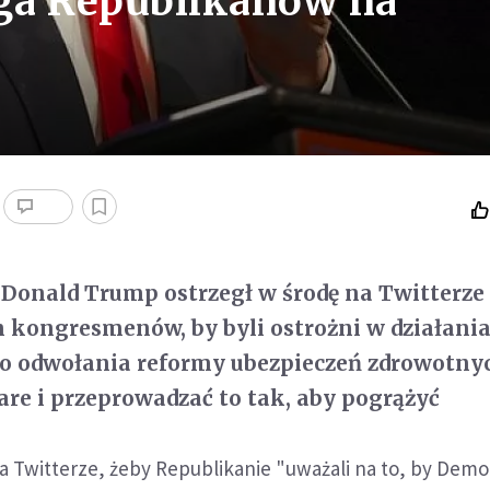
ga Republikanów na
 Donald Trump ostrzegł w środę na Twitterze
 kongresmenów, by byli ostrożni w działani
do odwołania reformy ubezpieczeń zdrowotny
e i przeprowadzać to tak, aby pogrążyć
a Twitterze, żeby Republikanie "uważali na to, by Demok