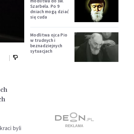
modlitwa do św.
Szarbela. Po 9
dniach mogą dziać
się cuda
Modlitwa ojca Pio
w trudnych i
beznadziejnych
sytuacjach
ach
ch
raci byli