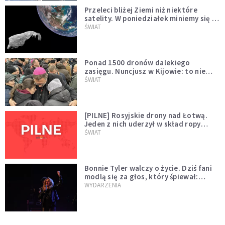
Przeleci bliżej Ziemi niż niektóre
satelity. W poniedziałek miniemy się z
asteroidą, która poprzedzi znacznie
ŚWIAT
większego "gościa"
Ponad 1500 dronów dalekiego
zasięgu. Nuncjusz w Kijowie: to nie
wygląda na wolę zakończenia wojny
ŚWIAT
[PILNE] Rosyjskie drony nad Łotwą.
Jeden z nich uderzył w skład ropy
naftowej
ŚWIAT
Bonnie Tyler walczy o życie. Dziś fani
modlą się za głos, który śpiewał:
"Lord, help me"
WYDARZENIA