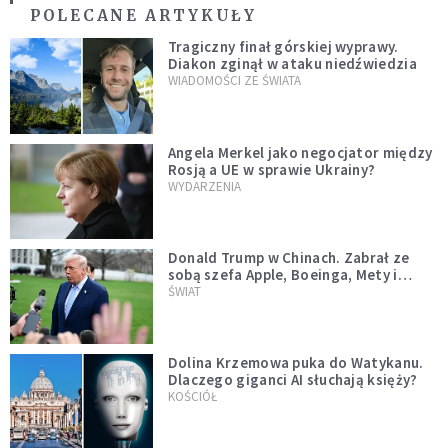
POLECANE ARTYKUŁY
Tragiczny finał górskiej wyprawy.
Diakon zginął w ataku niedźwiedzia
WIADOMOŚCI ZE ŚWIATA
Angela Merkel jako negocjator między
Rosją a UE w sprawie Ukrainy?
WYDARZENIA
Donald Trump w Chinach. Zabrał ze
sobą szefa Apple, Boeinga, Mety i
Muska
ŚWIAT
Dolina Krzemowa puka do Watykanu.
Dlaczego giganci AI słuchają księży?
KOŚCIÓŁ