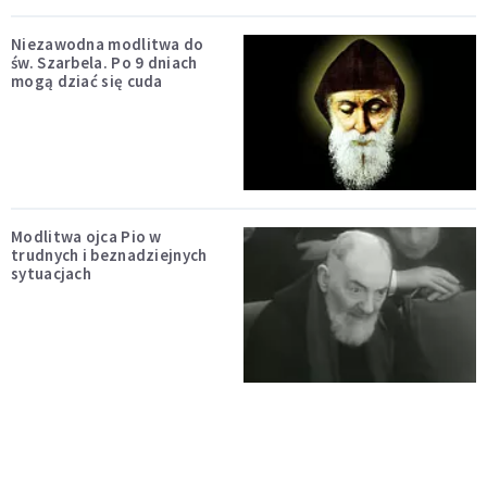
Niezawodna modlitwa do
św. Szarbela. Po 9 dniach
mogą dziać się cuda
Modlitwa ojca Pio w
trudnych i beznadziejnych
sytuacjach