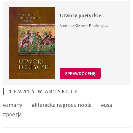
Utwory poetyckie
Aureliusz Klemens Prudencjusz
SPRAWDŹ CENĘ
TEMATY W ARTYKULE
#zmarły
#literacka nagroda nobla
#usa
#poezja