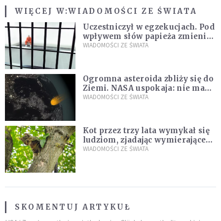
WIĘCEJ W:
WIADOMOŚCI ZE ŚWIATA
Uczestniczył w egzekucjach. Pod
wpływem słów papieża zmienił
zdanie
WIADOMOŚCI ZE ŚWIATA
Ogromna asteroida zbliży się do
Ziemi. NASA uspokaja: nie ma
zagrożenia
WIADOMOŚCI ZE ŚWIATA
Kot przez trzy lata wymykał się
ludziom, zjadając wymierające
kaczki. W końcu popełnił
WIADOMOŚCI ZE ŚWIATA
fatalny błąd
SKOMENTUJ ARTYKUŁ