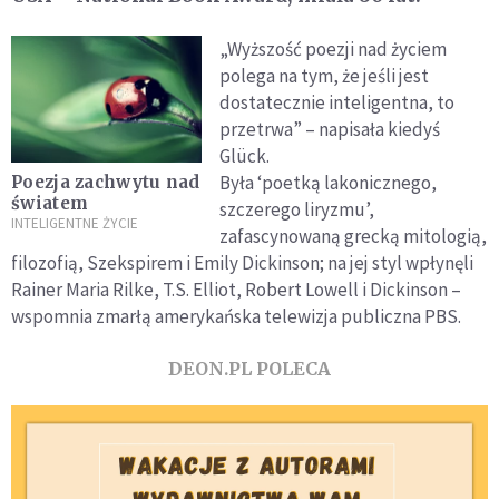
„Wyższość poezji nad życiem
polega na tym, że jeśli jest
dostatecznie inteligentna, to
przetrwa” – napisała kiedyś
Glück.
Była ‘poetką lakonicznego,
Poezja zachwytu nad
światem
szczerego liryzmu’,
INTELIGENTNE ŻYCIE
zafascynowaną grecką mitologią,
filozofią, Szekspirem i Emily Dickinson; na jej styl wpłynęli
Rainer Maria Rilke, T.S. Elliot, Robert Lowell i Dickinson –
wspomnia zmarłą amerykańska telewizja publiczna PBS.
DEON.PL POLECA