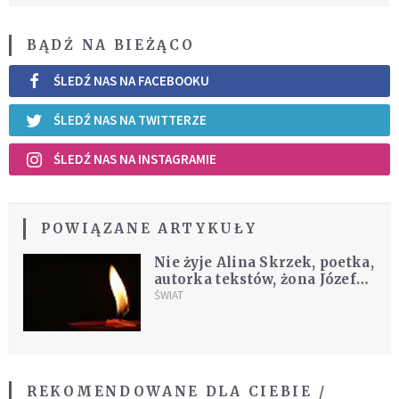
BĄDŹ NA BIEŻĄCO
ŚLEDŹ NAS NA FACEBOOKU
ŚLEDŹ NAS NA TWITTERZE
ŚLEDŹ NAS NA INSTAGRAMIE
POWIĄZANE ARTYKUŁY
Nie żyje Alina Skrzek, poetka,
autorka tekstów, żona Józefa
Skrzeka
ŚWIAT
REKOMENDOWANE DLA CIEBIE /