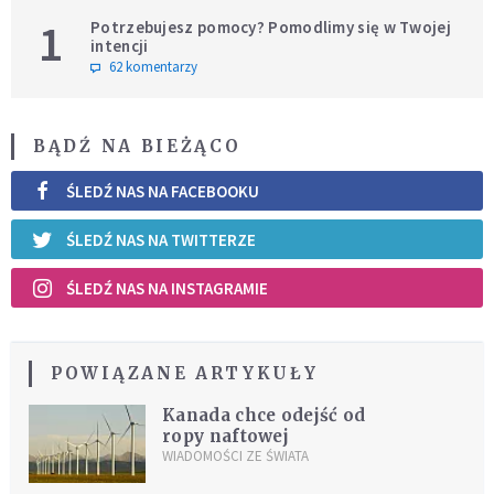
1
Potrzebujesz pomocy? Pomodlimy się w Twojej
intencji
62 komentarzy
BĄDŹ NA BIEŻĄCO
ŚLEDŹ NAS NA FACEBOOKU
ŚLEDŹ NAS NA TWITTERZE
ŚLEDŹ NAS NA INSTAGRAMIE
POWIĄZANE ARTYKUŁY
Kanada chce odejść od
ropy naftowej
WIADOMOŚCI ZE ŚWIATA