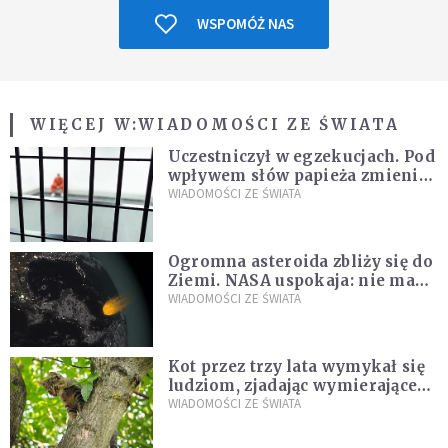
WSPOMÓŻ NAS
WIĘCEJ W:
WIADOMOŚCI ZE ŚWIATA
Uczestniczył w egzekucjach. Pod
wpływem słów papieża zmienił
zdanie
WIADOMOŚCI ZE ŚWIATA
Ogromna asteroida zbliży się do
Ziemi. NASA uspokaja: nie ma
zagrożenia
WIADOMOŚCI ZE ŚWIATA
Kot przez trzy lata wymykał się
ludziom, zjadając wymierające
kaczki. W końcu popełnił
WIADOMOŚCI ZE ŚWIATA
fatalny błąd