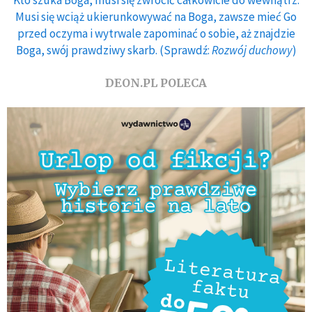
Kto szuka Boga, musi się zwrócić całkowicie do wewnątrz.
Musi się wciąż ukierunkowywać na Boga, zawsze mieć Go
przed oczyma i wytrwale zapominać o sobie, aż znajdzie
Boga, swój prawdziwy skarb. (Sprawdź:
Rozwój duchowy
)
DEON.PL POLECA