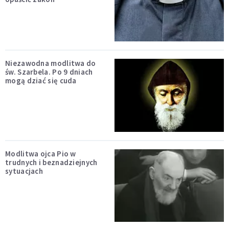
Niezawodna modlitwa do
św. Szarbela. Po 9 dniach
mogą dziać się cuda
Modlitwa ojca Pio w
trudnych i beznadziejnych
sytuacjach