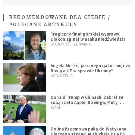
REKOMENDOWANE DLA CIEBIE /
POLECANE ARTYKUŁY
Tragiczny finał górskiej wyprawy.
Diakon zginął w ataku niedźwiedzia
WIADOMOŚCI ZE ŚWIATA
Angela Merkel jako negocjator między
Rosją a UE w sprawie Ukrainy?
WYDARZENIA
Donald Trump w Chinach. Zabrał ze
sobą szefa Apple, Boeinga, Mety i
Muska
ŚWIAT
Dolina Krzemowa puka do Watykanu.
Dlaczego giganci AI słuchają księży?