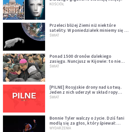
KOŚCIÓŁ
Przeleci bliżej Ziemi niż niektóre
satelity. W poniedziałek miniemy się z
asteroidą, która poprzedzi znacznie
ŚWIAT
większego "gościa"
Ponad 1500 dronów dalekiego
zasięgu. Nuncjusz w Kijowie: to nie
wygląda na wolę zakończenia wojny
ŚWIAT
[PILNE] Rosyjskie drony nad Łotwą.
Jeden z nich uderzył w skład ropy
naftowej
ŚWIAT
Bonnie Tyler walczy o życie. Dziś fani
modlą się za głos, który śpiewał:
"Lord, help me"
WYDARZENIA