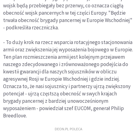
wojsk będą przebiegały bez przerwy, co oznacza ciągłą
obecność wojsk pancernych w tej części Europy. "Będzie
trwała obecność brygady pancernej w Europie Wschodniej"
- podkreśliła rzeczniczka.
- To duży krok na rzecz wsparcia rotacyjnego stacjonowania
armii oraz zwiększenia jej wyposażenia bojowego w Europie.
Ten plan rozmieszczenia armii jest kolejnym przejawem
naszego zdecydowanego i zrównoważonego podejścia do
kwestii gwarancji dla naszych sojuszników w obliczu
agresywnej Rosji w Europie Wschodniej i gdzie indziej.
Oznacza to, że nasi sojusznicy i partnerzy ujrzą zwiększony
potencjał - ujrzą częstszą obecność w swych krajach
brygady pancernej z bardziej unowocześnionym
wyposażeniem - powiedział szef EUCOM, generał Philip
Breedlove.
DEON.PL POLECA