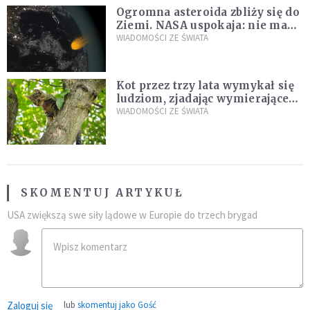
Ogromna asteroida zbliży się do
Ziemi. NASA uspokaja: nie ma
zagrożenia
WIADOMOŚCI ZE ŚWIATA
Kot przez trzy lata wymykał się
ludziom, zjadając wymierające
kaczki. W końcu popełnił
WIADOMOŚCI ZE ŚWIATA
fatalny błąd
SKOMENTUJ ARTYKUŁ
USA zwiększą swe siły lądowe w Europie do trzech brygad
Zaloguj się
lub
skomentuj jako Gość