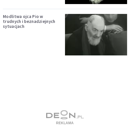
Modlitwa ojca Pio w
trudnych i beznadziejnych
sytuacjach