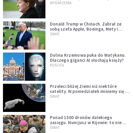
WYDARZENIA
Donald Trump w Chinach. Zabrał ze
sobą szefa Apple, Boeinga, Mety i
Muska
ŚWIAT
Dolina Krzemowa puka do Watykanu.
Dlaczego giganci AI słuchają księży?
KOŚCIÓŁ
Przeleci bliżej Ziemi niż niektóre
satelity. W poniedziałek miniemy się z
asteroidą, która poprzedzi znacznie
ŚWIAT
większego "gościa"
Ponad 1500 dronów dalekiego
zasięgu. Nuncjusz w Kijowie: to nie
wygląda na wolę zakończenia wojny
ŚWIAT