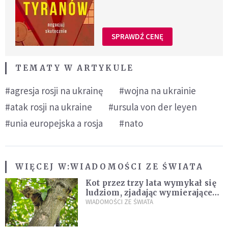
SPRAWDŹ CENĘ
TEMATY W ARTYKULE
#agresja rosji na ukrainę
#wojna na ukrainie
#atak rosji na ukraine
#ursula von der leyen
#unia europejska a rosja
#nato
WIĘCEJ W:
WIADOMOŚCI ZE ŚWIATA
Kot przez trzy lata wymykał się
ludziom, zjadając wymierające
kaczki. W końcu popełnił
WIADOMOŚCI ZE ŚWIATA
fatalny błąd