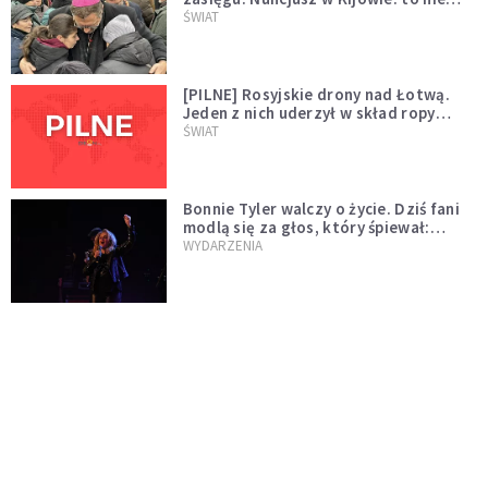
wygląda na wolę zakończenia wojny
ŚWIAT
[PILNE] Rosyjskie drony nad Łotwą.
Jeden z nich uderzył w skład ropy
naftowej
ŚWIAT
Bonnie Tyler walczy o życie. Dziś fani
modlą się za głos, który śpiewał:
"Lord, help me"
WYDARZENIA