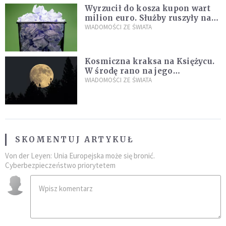
Wyrzucił do kosza kupon wart
milion euro. Służby ruszyły na
poszukiwania
WIADOMOŚCI ZE ŚWIATA
Kosmiczna kraksa na Księżycu.
W środę rano na jego
powierzchni dojdzie do
WIADOMOŚCI ZE ŚWIATA
niezwykłego zdarzenia
SKOMENTUJ ARTYKUŁ
Von der Leyen: Unia Europejska może się bronić.
Cyberbezpieczeństwo priorytetem