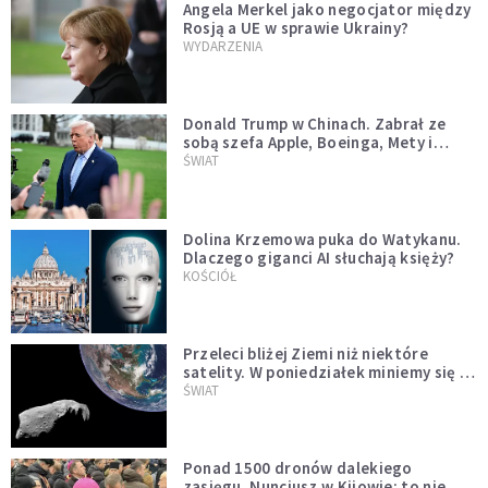
Angela Merkel jako negocjator między
Rosją a UE w sprawie Ukrainy?
WYDARZENIA
Donald Trump w Chinach. Zabrał ze
sobą szefa Apple, Boeinga, Mety i
Muska
ŚWIAT
Dolina Krzemowa puka do Watykanu.
Dlaczego giganci AI słuchają księży?
KOŚCIÓŁ
Przeleci bliżej Ziemi niż niektóre
satelity. W poniedziałek miniemy się z
asteroidą, która poprzedzi znacznie
ŚWIAT
większego "gościa"
Ponad 1500 dronów dalekiego
zasięgu. Nuncjusz w Kijowie: to nie