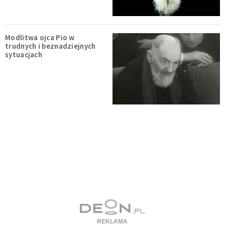
Modlitwa ojca Pio w
trudnych i beznadziejnych
sytuacjach