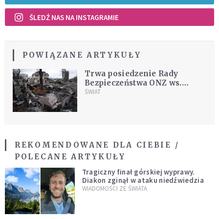
ŚLEDŹ NAS NA INSTAGRAMIE
POWIĄZANE ARTYKUŁY
Trwa posiedzenie Rady
Bezpieczeństwa ONZ ws.
rosyjskich zbrodni
ŚWIAT
wojennych na Ukrainie
REKOMENDOWANE DLA CIEBIE /
POLECANE ARTYKUŁY
Tragiczny finał górskiej wyprawy.
Diakon zginął w ataku niedźwiedzia
WIADOMOŚCI ZE ŚWIATA