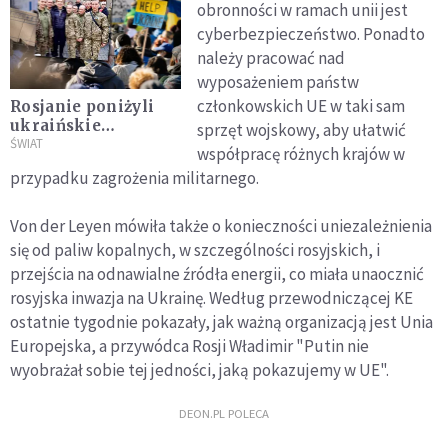
obronności w ramach unii jest
cyberbezpieczeństwo. Ponadto
należy pracować nad
wyposażeniem państw
członkowskich UE w taki sam
Rosjanie poniżyli
ukraińskie
sprzęt wojskowy, aby ułatwić
żołnierki. Przed
ŚWIAT
współpracę różnych krajów w
wypuszczeniem
przypadku zagrożenia militarnego.
kobiet z niewoli
ogolili im głowy
Von der Leyen mówiła także o konieczności uniezależnienia
się od paliw kopalnych, w szczególności rosyjskich, i
przejścia na odnawialne źródła energii, co miała unaocznić
rosyjska inwazja na Ukrainę. Według przewodniczącej KE
ostatnie tygodnie pokazały, jak ważną organizacją jest Unia
Europejska, a przywódca Rosji Władimir "Putin nie
wyobrażał sobie tej jedności, jaką pokazujemy w UE".
DEON.PL POLECA