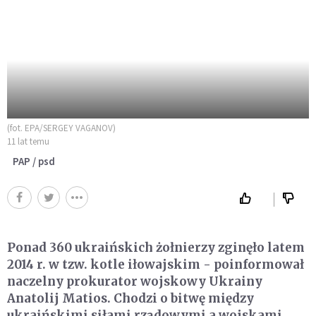
(fot. EPA/SERGEY VAGANOV)
11 lat temu
PAP / psd
Ponad 360 ukraińskich żołnierzy zginęło latem
2014 r. w tzw. kotle iłowajskim - poinformował
naczelny prokurator wojskowy Ukrainy
Anatolij Matios. Chodzi o bitwę między
ukraińskimi siłami rządowymi a wojskami