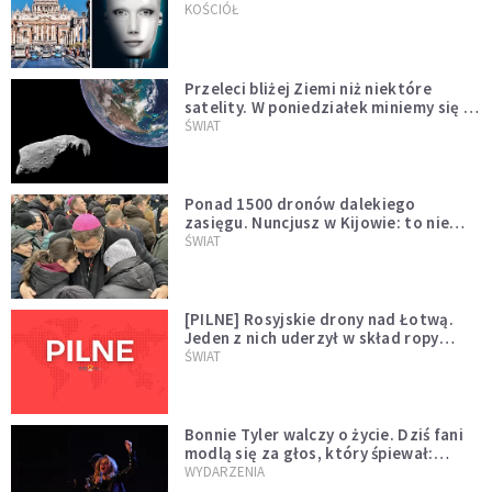
KOŚCIÓŁ
Przeleci bliżej Ziemi niż niektóre
satelity. W poniedziałek miniemy się z
asteroidą, która poprzedzi znacznie
ŚWIAT
większego "gościa"
Ponad 1500 dronów dalekiego
zasięgu. Nuncjusz w Kijowie: to nie
wygląda na wolę zakończenia wojny
ŚWIAT
[PILNE] Rosyjskie drony nad Łotwą.
Jeden z nich uderzył w skład ropy
naftowej
ŚWIAT
Bonnie Tyler walczy o życie. Dziś fani
modlą się za głos, który śpiewał:
"Lord, help me"
WYDARZENIA