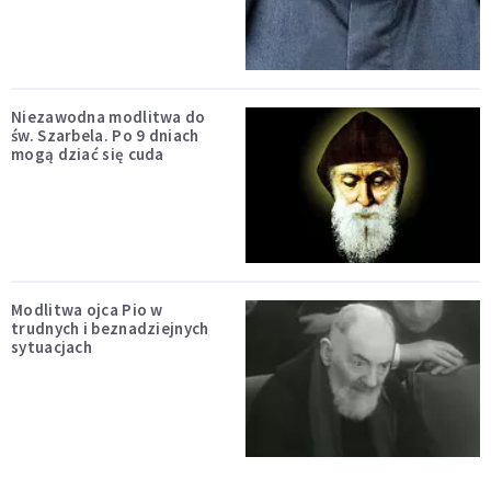
Niezawodna modlitwa do
św. Szarbela. Po 9 dniach
mogą dziać się cuda
Modlitwa ojca Pio w
trudnych i beznadziejnych
sytuacjach