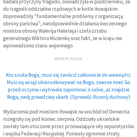
badała przyczyny tragedii, oświadczyła w październiku, że
do tragedii oddziałów rządowych w kotle iłowajskim
doprowadziły "fundamentalne problemy z organizacją
obrony państwa", nieodpowiednie działania ówczesnego
ministra obrony Wałerija Hełeteja i szefa sztabu
generalnego Wiktora Mużenkę oraz fakt, że w kraju nie
wprowadzono stanu wojennego.
DEON.PL POLECA
Kto szuka Boga, musi się zwrócić całkowicie do wewnątrz.
Musi się wciąż ukierunkowywać na Boga, zawsze mieć Go
przed oczyma i wytrwale zapominać o sobie, aż znajdzie
Boga, swój prawdziwy skarb. (Sprawdź:
Rozwój duchowy
)
Wydarzenia pod miastem Iłowajsk na wschód od Doniecka
rozegrały się pod koniec sierpnia. Oddziały ukraińskie
zostały tam otoczone przez przeważające siły separatystów
i wojska Federacji Rosyjskiej. Poniosły ogromne straty.