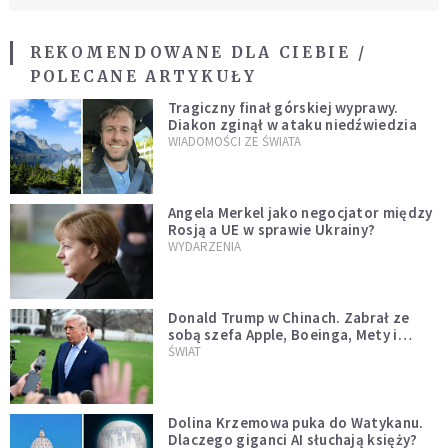
REKOMENDOWANE DLA CIEBIE /
POLECANE ARTYKUŁY
Tragiczny finał górskiej wyprawy.
Diakon zginął w ataku niedźwiedzia
WIADOMOŚCI ZE ŚWIATA
Angela Merkel jako negocjator między
Rosją a UE w sprawie Ukrainy?
WYDARZENIA
Donald Trump w Chinach. Zabrał ze
sobą szefa Apple, Boeinga, Mety i
Muska
ŚWIAT
Dolina Krzemowa puka do Watykanu.
Dlaczego giganci AI słuchają księży?