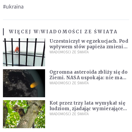
#ukraina
WIĘCEJ W:
WIADOMOŚCI ZE ŚWIATA
Uczestniczył w egzekucjach. Pod
wpływem słów papieża zmienił
zdanie
WIADOMOŚCI ZE ŚWIATA
Ogromna asteroida zbliży się do
Ziemi. NASA uspokaja: nie ma
zagrożenia
WIADOMOŚCI ZE ŚWIATA
Kot przez trzy lata wymykał się
ludziom, zjadając wymierające
kaczki. W końcu popełnił
WIADOMOŚCI ZE ŚWIATA
fatalny błąd