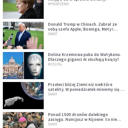
WYDARZENIA
Donald Trump w Chinach. Zabrał ze
sobą szefa Apple, Boeinga, Mety i
Muska
ŚWIAT
Dolina Krzemowa puka do Watykanu.
Dlaczego giganci AI słuchają księży?
KOŚCIÓŁ
Przeleci bliżej Ziemi niż niektóre
satelity. W poniedziałek miniemy się z
asteroidą, która poprzedzi znacznie
ŚWIAT
większego "gościa"
Ponad 1500 dronów dalekiego
zasięgu. Nuncjusz w Kijowie: to nie
wygląda na wolę zakończenia wojny
ŚWIAT