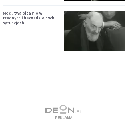
Modlitwa ojca Pio w
trudnych i beznadziejnych
sytuacjach