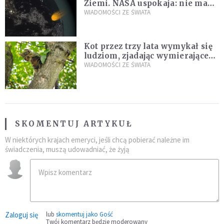
Ziemi. NASA uspokaja: nie ma
zagrożenia
WIADOMOŚCI ZE ŚWIATA
Kot przez trzy lata wymykał się
ludziom, zjadając wymierające
kaczki. W końcu popełnił
WIADOMOŚCI ZE ŚWIATA
fatalny błąd
SKOMENTUJ ARTYKUŁ
W niektórych krajach emeryci, jeśli chcą pobierać należne im
świadczenia, muszą udowadniać, że żyją
Zaloguj się
lub
skomentuj jako Gość
Twój komentarz będzie moderowany