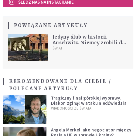
ŚLEDŹ NAS NA INSTAGRAMIE
POWIĄZANE ARTYKUŁY
Jedyny ślub w historii
Auschwitz. Niemcy zrobili dla
tej pary wyjątek
ŚWIAT
REKOMENDOWANE DLA CIEBIE /
POLECANE ARTYKUŁY
Tragiczny finał górskiej wyprawy.
Diakon zginął w ataku niedźwiedzia
WIADOMOŚCI ZE ŚWIATA
Angela Merkel jako negocjator między
Rosją a UE w sprawie Ukrainy?