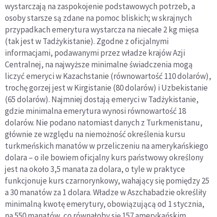
wystarczają na zaspokojenie podstawowych potrzeb, a
osoby starsze są zdane na pomoc bliskich; w skrajnych
przypadkach emerytura wystarcza na niecałe 2 kg mięsa
(tak jest w Tadżykistanie). Zgodne z oficjalnymi
informacjami, podawanymi przez władze krajów Azji
Centralnej, na najwyższe minimalne świadczenia mogą
liczyć emeryci w Kazachstanie (równowartość 110 dolarów),
trochę gorzej jest w Kirgistanie (80 dolarów) i Uzbekistanie
(65 dolarów). Najmniej dostają emeryci w Tadżykistanie,
gdzie minimalna emerytura wynosi równowartość 18
dolarów. Nie podano natomiast danych z Turkmenistanu,
głównie ze względu na niemożność określenia kursu
turkmeńskich manatów w przeliczeniu na amerykańskiego
dolara – o ile bowiem oficjalny kurs państwowy określony
jest na około 3,5 manata za dolara, o tyle w praktyce
funkcjonuje kurs czarnorynkowy, wahający się pomiędzy 25
a 30 manatów za 1 dolara. Władze w Aszchabadzie określiły
minimalną kwotę emerytury, obowiązującą od 1 stycznia,
na 550 manatów, co równałoby się 157 amerykańskim