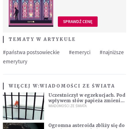
SPRAWDŹ CENĘ
TEMATY W ARTYKULE
#państwa postsowieckie
#emeryci
#najniższe
emerytury
WIĘCEJ W:
WIADOMOŚCI ZE ŚWIATA
Uczestniczył w egzekucjach. Pod
wpływem słów papieża zmienił
zdanie
WIADOMOŚCI ZE ŚWIATA
Ogromna asteroida zbliży się do