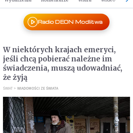
Radio DEON Modlitwa
W niektórych krajach emeryci,
jeśli chcą pobierać należne im
świadczenia, muszą udowadniać,
że żyją
ŚWIAT
WIADOMOŚCI ZE ŚWIATA