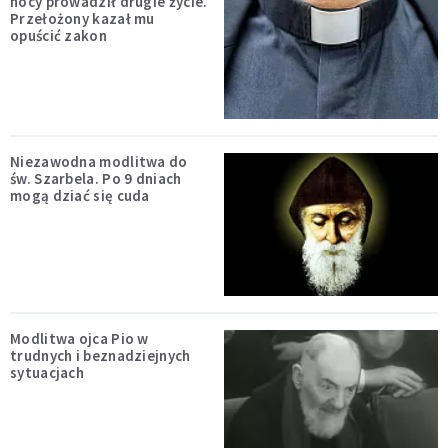
nocy prowadził drugie życie.
Przełożony kazał mu
opuścić zakon
Niezawodna modlitwa do
św. Szarbela. Po 9 dniach
mogą dziać się cuda
Modlitwa ojca Pio w
trudnych i beznadziejnych
sytuacjach