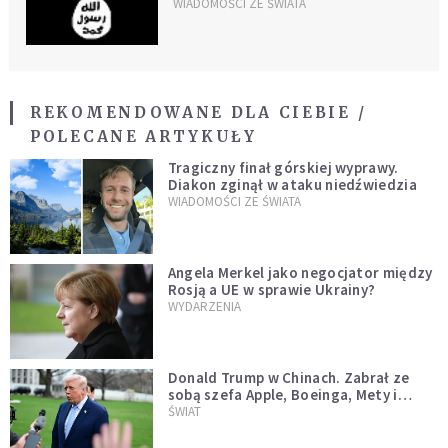
WIADOMOŚCI ZE ŚWIATA
REKOMENDOWANE DLA CIEBIE /
POLECANE ARTYKUŁY
Tragiczny finał górskiej wyprawy.
Diakon zginął w ataku niedźwiedzia
WIADOMOŚCI ZE ŚWIATA
Angela Merkel jako negocjator między
Rosją a UE w sprawie Ukrainy?
WYDARZENIA
Donald Trump w Chinach. Zabrał ze
sobą szefa Apple, Boeinga, Mety i
Muska
ŚWIAT