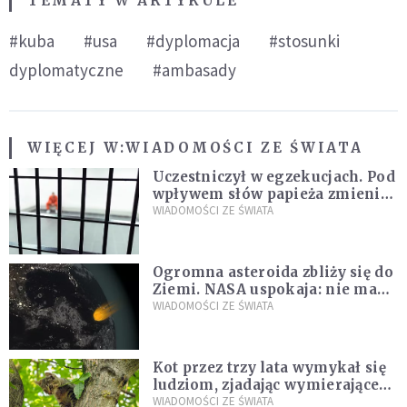
TEMATY W ARTYKULE
#kuba
#usa
#dyplomacja
#stosunki
dyplomatyczne
#ambasady
WIĘCEJ W:
WIADOMOŚCI ZE ŚWIATA
Uczestniczył w egzekucjach. Pod
wpływem słów papieża zmienił
zdanie
WIADOMOŚCI ZE ŚWIATA
Ogromna asteroida zbliży się do
Ziemi. NASA uspokaja: nie ma
zagrożenia
WIADOMOŚCI ZE ŚWIATA
Kot przez trzy lata wymykał się
ludziom, zjadając wymierające
kaczki. W końcu popełnił
WIADOMOŚCI ZE ŚWIATA