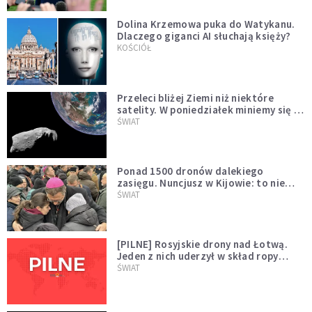
Dolina Krzemowa puka do Watykanu.
Dlaczego giganci AI słuchają księży?
KOŚCIÓŁ
Przeleci bliżej Ziemi niż niektóre
satelity. W poniedziałek miniemy się z
asteroidą, która poprzedzi znacznie
ŚWIAT
większego "gościa"
Ponad 1500 dronów dalekiego
zasięgu. Nuncjusz w Kijowie: to nie
wygląda na wolę zakończenia wojny
ŚWIAT
[PILNE] Rosyjskie drony nad Łotwą.
Jeden z nich uderzył w skład ropy
naftowej
ŚWIAT