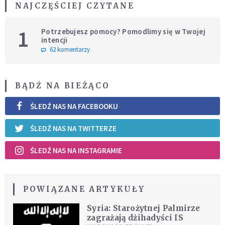
NAJCZĘŚCIEJ CZYTANE
1
Potrzebujesz pomocy? Pomodlimy się w Twojej
intencji
62 komentarzy
BĄDŹ NA BIEŻĄCO
ŚLEDŹ NAS NA FACEBOOKU
ŚLEDŹ NAS NA TWITTERZE
ŚLEDŹ NAS NA INSTAGRAMIE
POWIĄZANE ARTYKUŁY
Syria: Starożytnej Palmirze
zagrażają dżihadyści IS