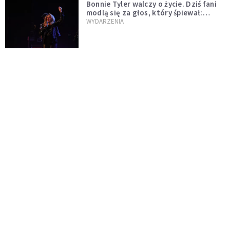
Bonnie Tyler walczy o życie. Dziś fani
modlą się za głos, który śpiewał:
"Lord, help me"
WYDARZENIA