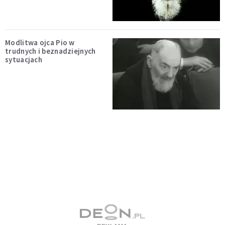
Modlitwa ojca Pio w
trudnych i beznadziejnych
sytuacjach