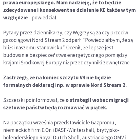
prawa europejskiego. Mam nadzieję, że to będzie
zdecydowane i konsekwentne działanie KE także w tym
względzie
- powiedział.
Pytany przez dziennikarzy, czy Węgrzy są za czy przeciw
gazociągowi Nord Stream 2 odparł: "Powiedziałbym, że są
bliżsi naszemu stanowisku". Ocenił, że lepsze jest
budowanie bezpieczeństwa energetycznego pomiędzy
krajami Środkowej Europy niż przez czynniki zewnętrzne.
Zastrzegł, że na koniec szczytu V4 nie będzie
formalnych deklaracji np. w sprawie Nord Stream 2.
Szczerski poinformował, że
o strategii wobec migracji
szefowie państw będą rozmawiać w piątek.
Na początku września przedstawiciele Gazpromu,
niemieckich firm E.On i BASF-Wintershall, brytyjsko-
holenderskiego Royal Dutch Shell, austriackiego OMV i