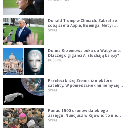
Donald Trump w Chinach. Zabrał ze
sobą szefa Apple, Boeinga, Mety i
Muska
ŚWIAT
Dolina Krzemowa puka do Watykanu.
Dlaczego giganci AI słuchają księży?
KOŚCIÓŁ
Przeleci bliżej Ziemi niż niektóre
satelity. W poniedziałek miniemy się z
asteroidą, która poprzedzi znacznie
ŚWIAT
większego "gościa"
Ponad 1500 dronów dalekiego
zasięgu. Nuncjusz w Kijowie: to nie
wygląda na wolę zakończenia wojny
ŚWIAT