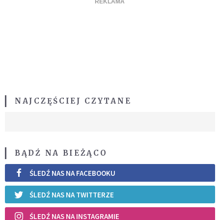
NAJCZĘŚCIEJ CZYTANE
BĄDŹ NA BIEŻĄCO
ŚLEDŹ NAS NA FACEBOOKU
ŚLEDŹ NAS NA TWITTERZE
ŚLEDŹ NAS NA INSTAGRAMIE