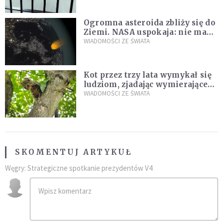
Ogromna asteroida zbliży się do
Ziemi. NASA uspokaja: nie ma
zagrożenia
WIADOMOŚCI ZE ŚWIATA
Kot przez trzy lata wymykał się
ludziom, zjadając wymierające
kaczki. W końcu popełnił
WIADOMOŚCI ZE ŚWIATA
fatalny błąd
SKOMENTUJ ARTYKUŁ
Węgry: Strategiczne spotkanie prezydentów V4