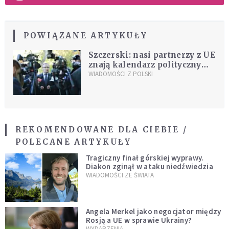
POWIĄZANE ARTYKUŁY
Szczerski: nasi partnerzy z UE
znają kalendarz polityczny
Polski
WIADOMOŚCI Z POLSKI
REKOMENDOWANE DLA CIEBIE /
POLECANE ARTYKUŁY
Tragiczny finał górskiej wyprawy.
Diakon zginął w ataku niedźwiedzia
WIADOMOŚCI ZE ŚWIATA
Angela Merkel jako negocjator między
Rosją a UE w sprawie Ukrainy?
WYDARZENIA