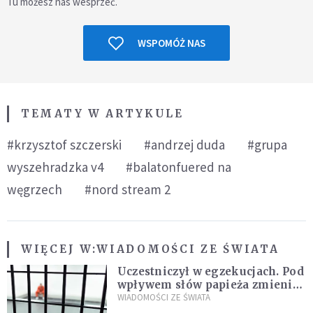
Tu możesz nas wesprzeć.
WSPOMÓŻ NAS
TEMATY W ARTYKULE
#krzysztof szczerski
#andrzej duda
#grupa
wyszehradzka v4
#balatonfuered na
węgrzech
#nord stream 2
WIĘCEJ W:
WIADOMOŚCI ZE ŚWIATA
Uczestniczył w egzekucjach. Pod
wpływem słów papieża zmienił
zdanie
WIADOMOŚCI ZE ŚWIATA