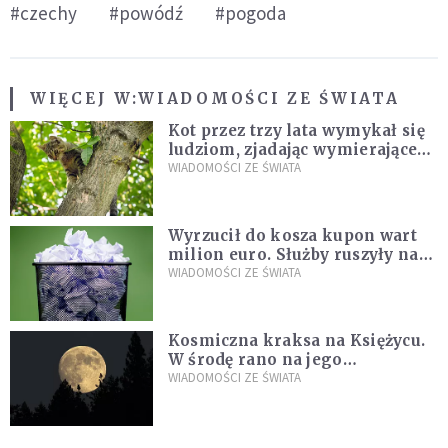
#czechy
#powódź
#pogoda
WIĘCEJ W:
WIADOMOŚCI ZE ŚWIATA
Kot przez trzy lata wymykał się
ludziom, zjadając wymierające
kaczki. W końcu popełnił
WIADOMOŚCI ZE ŚWIATA
fatalny błąd
Wyrzucił do kosza kupon wart
milion euro. Służby ruszyły na
poszukiwania
WIADOMOŚCI ZE ŚWIATA
Kosmiczna kraksa na Księżycu.
W środę rano na jego
powierzchni dojdzie do
WIADOMOŚCI ZE ŚWIATA
niezwykłego zdarzenia