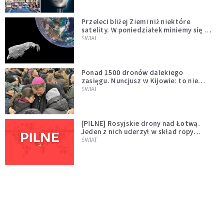
Przeleci bliżej Ziemi niż niektóre
satelity. W poniedziałek miniemy się z
asteroidą, która poprzedzi znacznie
ŚWIAT
większego "gościa"
Ponad 1500 dronów dalekiego
zasięgu. Nuncjusz w Kijowie: to nie
wygląda na wolę zakończenia wojny
ŚWIAT
[PILNE] Rosyjskie drony nad Łotwą.
Jeden z nich uderzył w skład ropy
naftowej
ŚWIAT
Bonnie Tyler walczy o życie. Dziś fani
modlą się za głos, który śpiewał:
"Lord, help me"
WYDARZENIA