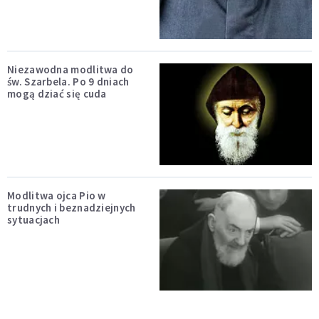
Niezawodna modlitwa do
św. Szarbela. Po 9 dniach
mogą dziać się cuda
Modlitwa ojca Pio w
trudnych i beznadziejnych
sytuacjach