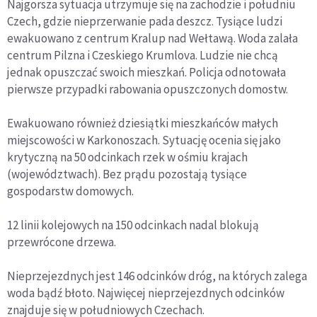
Najgorsza sytuacja utrzymuje się na zachodzie i południu
Czech, gdzie nieprzerwanie pada deszcz. Tysiące ludzi
ewakuowano z centrum Kralup nad Wełtawą. Woda zalała
centrum Pilzna i Czeskiego Krumlova. Ludzie nie chcą
jednak opuszczać swoich mieszkań. Policja odnotowała
pierwsze przypadki rabowania opuszczonych domostw.
Ewakuowano również dziesiątki mieszkańców małych
miejscowości w Karkonoszach. Sytuację ocenia się jako
krytyczną na 50 odcinkach rzek w ośmiu krajach
(województwach). Bez prądu pozostają tysiące
gospodarstw domowych.
12 linii kolejowych na 150 odcinkach nadal blokują
przewrócone drzewa.
Nieprzejezdnych jest 146 odcinków dróg, na których zalega
woda bądź błoto. Najwięcej nieprzejezdnych odcinków
znajduje się w południowych Czechach.