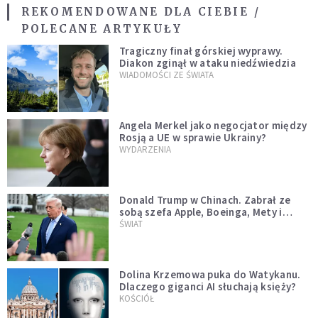
REKOMENDOWANE DLA CIEBIE /
POLECANE ARTYKUŁY
Tragiczny finał górskiej wyprawy.
Diakon zginął w ataku niedźwiedzia
WIADOMOŚCI ZE ŚWIATA
Angela Merkel jako negocjator między
Rosją a UE w sprawie Ukrainy?
WYDARZENIA
Donald Trump w Chinach. Zabrał ze
sobą szefa Apple, Boeinga, Mety i
Muska
ŚWIAT
Dolina Krzemowa puka do Watykanu.
Dlaczego giganci AI słuchają księży?
KOŚCIÓŁ