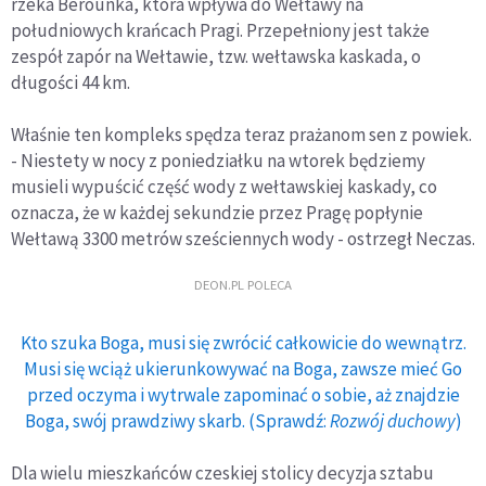
rzeka Berounka, która wpływa do Wełtawy na
południowych krańcach Pragi. Przepełniony jest także
zespół zapór na Wełtawie, tzw. wełtawska kaskada, o
długości 44 km.
Właśnie ten kompleks spędza teraz prażanom sen z powiek.
- Niestety w nocy z poniedziałku na wtorek będziemy
musieli wypuścić część wody z wełtawskiej kaskady, co
oznacza, że w każdej sekundzie przez Pragę popłynie
Wełtawą 3300 metrów sześciennych wody - ostrzegł Neczas.
DEON.PL POLECA
Kto szuka Boga, musi się zwrócić całkowicie do wewnątrz.
Musi się wciąż ukierunkowywać na Boga, zawsze mieć Go
przed oczyma i wytrwale zapominać o sobie, aż znajdzie
Boga, swój prawdziwy skarb. (Sprawdź:
Rozwój duchowy
)
Dla wielu mieszkańców czeskiej stolicy decyzja sztabu