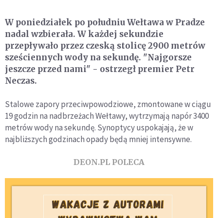
W poniedziałek po południu Wełtawa w Pradze
nadal wzbierała. W każdej sekundzie
przepływało przez czeską stolicę 2900 metrów
sześciennych wody na sekundę. "Najgorsze
jeszcze przed nami" - ostrzegł premier Petr
Neczas.
Stalowe zapory przeciwpowodziowe, zmontowane w ciągu
19 godzin na nadbrzeżach Wełtawy, wytrzymają napór 3400
metrów wody na sekundę. Synoptycy uspokajają, że w
najbliższych godzinach opady będą mniej intensywne.
DEON.PL POLECA