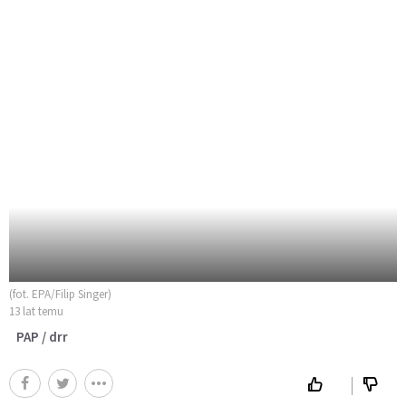
(fot. EPA/Filip Singer)
13 lat temu
PAP / drr