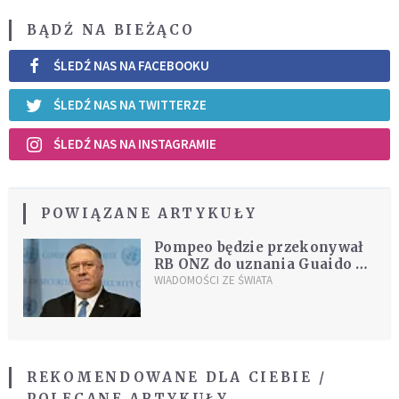
BĄDŹ NA BIEŻĄCO
ŚLEDŹ NAS NA FACEBOOKU
ŚLEDŹ NAS NA TWITTERZE
ŚLEDŹ NAS NA INSTAGRAMIE
POWIĄZANE ARTYKUŁY
Pompeo będzie przekonywał
RB ONZ do uznania Guaido za
tymczasowego prezydenta
WIADOMOŚCI ZE ŚWIATA
Wenezueli
REKOMENDOWANE DLA CIEBIE /
POLECANE ARTYKUŁY