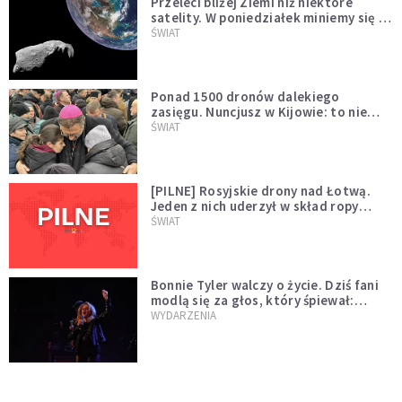
Przeleci bliżej Ziemi niż niektóre
satelity. W poniedziałek miniemy się z
asteroidą, która poprzedzi znacznie
ŚWIAT
większego "gościa"
Ponad 1500 dronów dalekiego
zasięgu. Nuncjusz w Kijowie: to nie
wygląda na wolę zakończenia wojny
ŚWIAT
[PILNE] Rosyjskie drony nad Łotwą.
Jeden z nich uderzył w skład ropy
naftowej
ŚWIAT
Bonnie Tyler walczy o życie. Dziś fani
modlą się za głos, który śpiewał:
"Lord, help me"
WYDARZENIA