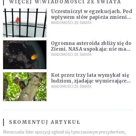
WIĘCEJ W:
WIADOMOŚCI ZE ŚWIATA
Uczestniczył w egzekucjach. Pod
wpływem słów papieża zmienił
zdanie
WIADOMOŚCI ZE ŚWIATA
Ogromna asteroida zbliży się do
Ziemi. NASA uspokaja: nie ma
zagrożenia
WIADOMOŚCI ZE ŚWIATA
Kot przez trzy lata wymykał się
ludziom, zjadając wymierające
kaczki. W końcu popełnił
WIADOMOŚCI ZE ŚWIATA
fatalny błąd
SKOMENTUJ ARTYKUŁ
Wenezuela: lider opozycji ogłosił się tymczasowym prezydentem,