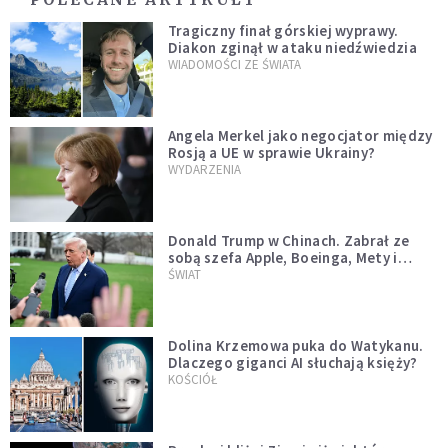
Tragiczny finał górskiej wyprawy.
Diakon zginął w ataku niedźwiedzia
WIADOMOŚCI ZE ŚWIATA
Angela Merkel jako negocjator między
Rosją a UE w sprawie Ukrainy?
WYDARZENIA
Donald Trump w Chinach. Zabrał ze
sobą szefa Apple, Boeinga, Mety i
Muska
ŚWIAT
Dolina Krzemowa puka do Watykanu.
Dlaczego giganci AI słuchają księży?
KOŚCIÓŁ