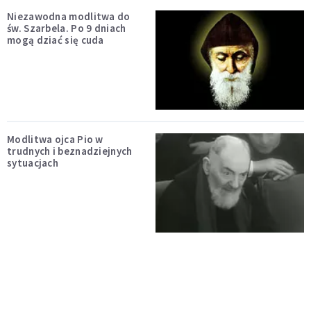
Niezawodna modlitwa do
św. Szarbela. Po 9 dniach
mogą dziać się cuda
Modlitwa ojca Pio w
trudnych i beznadziejnych
sytuacjach