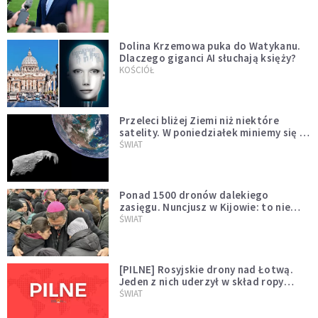
Dolina Krzemowa puka do Watykanu.
Dlaczego giganci AI słuchają księży?
KOŚCIÓŁ
Przeleci bliżej Ziemi niż niektóre
satelity. W poniedziałek miniemy się z
asteroidą, która poprzedzi znacznie
ŚWIAT
większego "gościa"
Ponad 1500 dronów dalekiego
zasięgu. Nuncjusz w Kijowie: to nie
wygląda na wolę zakończenia wojny
ŚWIAT
[PILNE] Rosyjskie drony nad Łotwą.
Jeden z nich uderzył w skład ropy
naftowej
ŚWIAT