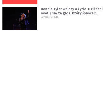
Bonnie Tyler walczy o życie. Dziś fani
modlą się za głos, który śpiewał:
"Lord, help me"
WYDARZENIA