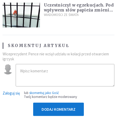
Uczestniczył w egzekucjach. Pod
wpływem słów papieża zmienił
zdanie
WIADOMOŚCI ZE ŚWIATA
SKOMENTUJ ARTYKUŁ
Wiceprezydent Pence nie wziął udziału w kolacji przed otwarciem
igrzysk
Zaloguj się
lub
skomentuj jako Gość
Twój komentarz będzie moderowany
DODAJ KOMENTARZ