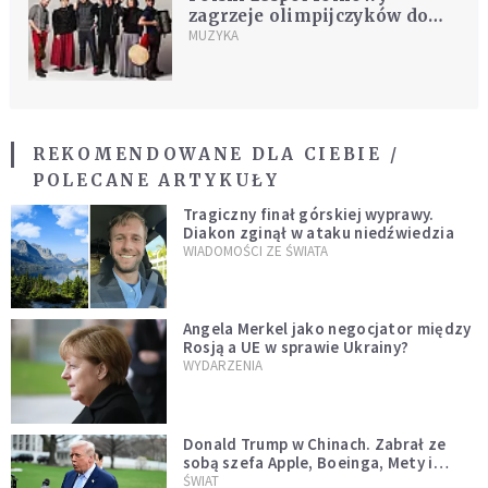
zagrzeje olimpijczyków do
walki. Pojedzie tam na
MUZYKA
zaproszenie władz Korei
REKOMENDOWANE DLA CIEBIE /
POLECANE ARTYKUŁY
Tragiczny finał górskiej wyprawy.
Diakon zginął w ataku niedźwiedzia
WIADOMOŚCI ZE ŚWIATA
Angela Merkel jako negocjator między
Rosją a UE w sprawie Ukrainy?
WYDARZENIA
Donald Trump w Chinach. Zabrał ze
sobą szefa Apple, Boeinga, Mety i
Muska
ŚWIAT