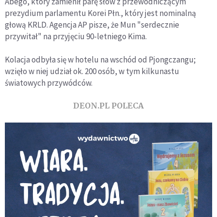
Abego, który zamienił parę słów z przewodniczącym
prezydium parlamentu Korei Płn., który jest nominalną
głową KRLD. Agencja AP pisze, że Mun "serdecznie
przywitał" na przyjęciu 90-letniego Kima.
Kolacja odbyła się w hotelu na wschód od Pjongczangu;
wzięło w niej udział ok. 200 osób, w tym kilkunastu
światowych przywódców.
DEON.PL POLECA