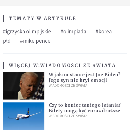
TEMATY W ARTYKULE
#igrzyska olimpijskie
#olimpiada
#korea
płd
#mike pence
WIĘCEJ W:
WIADOMOŚCI ZE ŚWIATA
W jakim stanie jest Joe Biden?
Jego syn nie krył emocji
WIADOMOŚCI ZE ŚWIATA
Czy to koniec taniego latania?
Bilety mogą być coraz droższe
WIADOMOŚCI ZE ŚWIATA