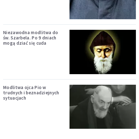
Niezawodna modlitwa do
św. Szarbela. Po 9 dniach
mogą dziać się cuda
Modlitwa ojca Pio w
trudnych i beznadziejnych
sytuacjach