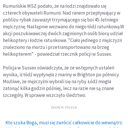
Rumuńskie MSZ podało, że na łodzi znajdowało się
czterech obywateli Rumunii. Nad ranem przepływający w
pobliżu rybak zauważył trzymającego się boi 45-letniego
mężczyznę. Następnie wezwano do niego łódź ratunkową.W
akcji poszukiwawczej dwóch zaginionych osób biorą udział
helikoptery i łodzie ratunkowe. "Ciało jednego z mężczyzn
znaleziono na morzu i przetransportowano na brzeg
helikopterem" - powiedział rzecznik policji w Sussex.
Policja w Sussex oświadczyła, że ze wstępnych ustaleń
wynika, iż łódź wypłynęła z mariny w Brighton po północy.
Możliwe, że mężczyźni wybrali się na ryby. Łódź mogła
zatonąć kilka godzin później, lecz na razie nie są znane
szczegóły. W sprawie wszczęto śledztwo.
DEON.PL POLECA
Kto szuka Boga, musi się zwrócić całkowicie do wewnątrz.