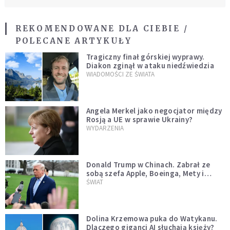
REKOMENDOWANE DLA CIEBIE /
POLECANE ARTYKUŁY
Tragiczny finał górskiej wyprawy.
Diakon zginął w ataku niedźwiedzia
WIADOMOŚCI ZE ŚWIATA
Angela Merkel jako negocjator między
Rosją a UE w sprawie Ukrainy?
WYDARZENIA
Donald Trump w Chinach. Zabrał ze
sobą szefa Apple, Boeinga, Mety i
Muska
ŚWIAT
Dolina Krzemowa puka do Watykanu.
Dlaczego giganci AI słuchają księży?