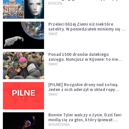
KOŚCIÓŁ
Przeleci bliżej Ziemi niż niektóre
satelity. W poniedziałek miniemy się z
asteroidą, która poprzedzi znacznie
ŚWIAT
większego "gościa"
Ponad 1500 dronów dalekiego
zasięgu. Nuncjusz w Kijowie: to nie
wygląda na wolę zakończenia wojny
ŚWIAT
[PILNE] Rosyjskie drony nad Łotwą.
Jeden z nich uderzył w skład ropy
naftowej
ŚWIAT
Bonnie Tyler walczy o życie. Dziś fani
modlą się za głos, który śpiewał:
"Lord, help me"
WYDARZENIA