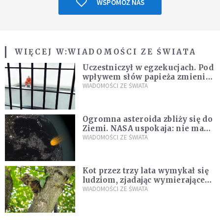
WSPOMÓŻ NAS
WIĘCEJ W:
WIADOMOŚCI ZE ŚWIATA
Uczestniczył w egzekucjach. Pod
wpływem słów papieża zmienił
zdanie
WIADOMOŚCI ZE ŚWIATA
Ogromna asteroida zbliży się do
Ziemi. NASA uspokaja: nie ma
zagrożenia
WIADOMOŚCI ZE ŚWIATA
Kot przez trzy lata wymykał się
ludziom, zjadając wymierające
kaczki. W końcu popełnił
WIADOMOŚCI ZE ŚWIATA
fatalny błąd