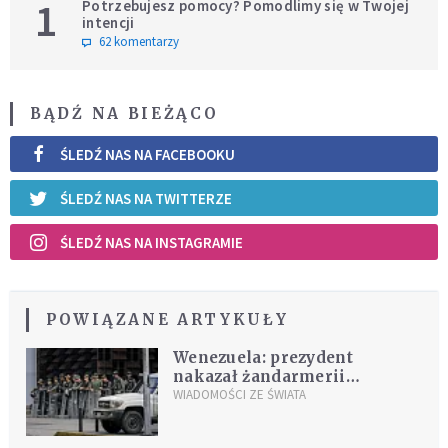
1
Potrzebujesz pomocy? Pomodlimy się w Twojej
intencji
62 komentarzy
BĄDŹ NA BIEŻĄCO
ŚLEDŹ NAS NA FACEBOOKU
ŚLEDŹ NAS NA TWITTERZE
ŚLEDŹ NAS NA INSTAGRAMIE
POWIĄZANE ARTYKUŁY
Wenezuela: prezydent
nakazał żandarmerii
oblężenie Prokuratury. "To
WIADOMOŚCI ZE ŚWIATA
wspólnicy rebelii"