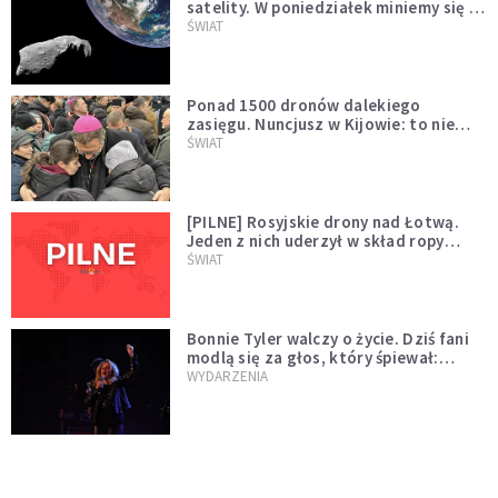
satelity. W poniedziałek miniemy się z
asteroidą, która poprzedzi znacznie
ŚWIAT
większego "gościa"
Ponad 1500 dronów dalekiego
zasięgu. Nuncjusz w Kijowie: to nie
wygląda na wolę zakończenia wojny
ŚWIAT
[PILNE] Rosyjskie drony nad Łotwą.
Jeden z nich uderzył w skład ropy
naftowej
ŚWIAT
Bonnie Tyler walczy o życie. Dziś fani
modlą się za głos, który śpiewał:
"Lord, help me"
WYDARZENIA