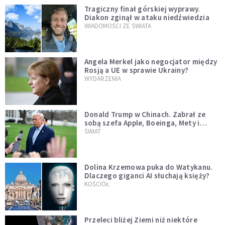
Tragiczny finał górskiej wyprawy.
Diakon zginął w ataku niedźwiedzia
WIADOMOŚCI ZE ŚWIATA
Angela Merkel jako negocjator między
Rosją a UE w sprawie Ukrainy?
WYDARZENIA
Donald Trump w Chinach. Zabrał ze
sobą szefa Apple, Boeinga, Mety i
Muska
ŚWIAT
Dolina Krzemowa puka do Watykanu.
Dlaczego giganci AI słuchają księży?
KOŚCIÓŁ
Przeleci bliżej Ziemi niż niektóre