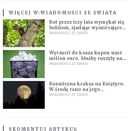
WIĘCEJ W:
WIADOMOŚCI ZE ŚWIATA
Kot przez trzy lata wymykał się
ludziom, zjadając wymierające
kaczki. W końcu popełnił
WIADOMOŚCI ZE ŚWIATA
fatalny błąd
Wyrzucił do kosza kupon wart
milion euro. Służby ruszyły na
poszukiwania
WIADOMOŚCI ZE ŚWIATA
Kosmiczna kraksa na Księżycu.
W środę rano na jego
powierzchni dojdzie do
WIADOMOŚCI ZE ŚWIATA
niezwykłego zdarzenia
SKOMENTUJ ARTYKUŁ