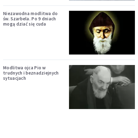
Niezawodna modlitwa do
św. Szarbela. Po 9 dniach
mogą dziać się cuda
Modlitwa ojca Pio w
trudnych i beznadziejnych
sytuacjach