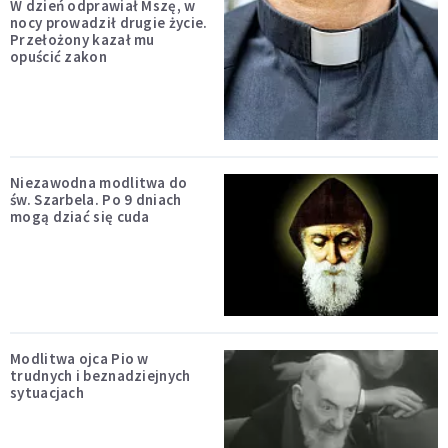
W dzień odprawiał Mszę, w
nocy prowadził drugie życie.
Przełożony kazał mu
opuścić zakon
Niezawodna modlitwa do
św. Szarbela. Po 9 dniach
mogą dziać się cuda
Modlitwa ojca Pio w
trudnych i beznadziejnych
sytuacjach