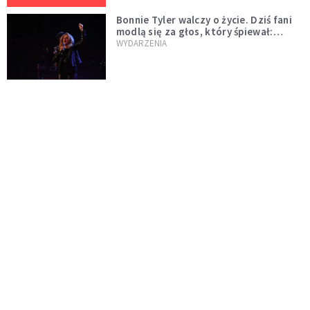
Bonnie Tyler walczy o życie. Dziś fani
modlą się za głos, który śpiewał:
"Lord, help me"
WYDARZENIA