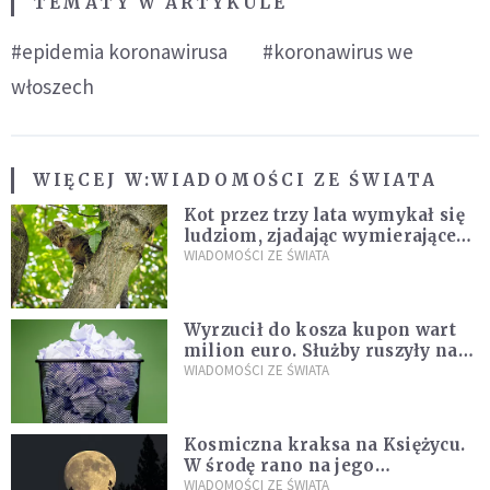
TEMATY W ARTYKULE
#epidemia koronawirusa
#koronawirus we
włoszech
WIĘCEJ W:
WIADOMOŚCI ZE ŚWIATA
Kot przez trzy lata wymykał się
ludziom, zjadając wymierające
kaczki. W końcu popełnił
WIADOMOŚCI ZE ŚWIATA
fatalny błąd
Wyrzucił do kosza kupon wart
milion euro. Służby ruszyły na
poszukiwania
WIADOMOŚCI ZE ŚWIATA
Kosmiczna kraksa na Księżycu.
W środę rano na jego
powierzchni dojdzie do
WIADOMOŚCI ZE ŚWIATA