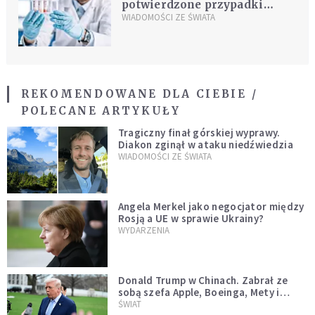
potwierdzone przypadki
koronawirusa w kraju
WIADOMOŚCI ZE ŚWIATA
REKOMENDOWANE DLA CIEBIE /
POLECANE ARTYKUŁY
Tragiczny finał górskiej wyprawy.
Diakon zginął w ataku niedźwiedzia
WIADOMOŚCI ZE ŚWIATA
Angela Merkel jako negocjator między
Rosją a UE w sprawie Ukrainy?
WYDARZENIA
Donald Trump w Chinach. Zabrał ze
sobą szefa Apple, Boeinga, Mety i
Muska
ŚWIAT