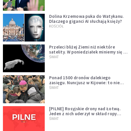
Dolina Krzemowa puka do Watykanu.
Dlaczego giganci AI słuchają księży?
KOŚCIÓŁ
Przeleci bliżej Ziemi niż niektóre
satelity. W poniedziałek miniemy się z
asteroidą, która poprzedzi znacznie
ŚWIAT
większego "gościa"
Ponad 1500 dronów dalekiego
zasięgu. Nuncjusz w Kijowie: to nie
wygląda na wolę zakończenia wojny
ŚWIAT
[PILNE] Rosyjskie drony nad Łotwą.
Jeden z nich uderzył w skład ropy
naftowej
ŚWIAT