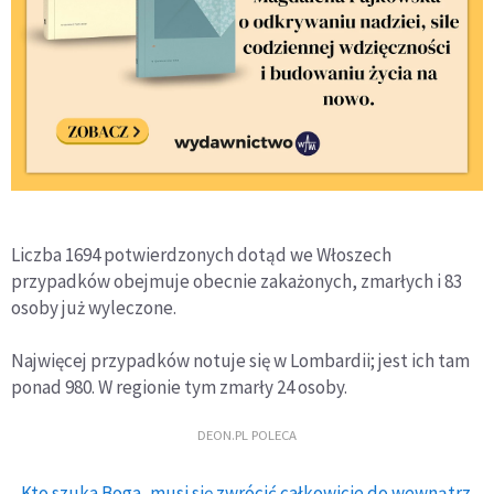
Liczba 1694 potwierdzonych dotąd we Włoszech
przypadków obejmuje obecnie zakażonych, zmarłych i 83
osoby już wyleczone.
Najwięcej przypadków notuje się w Lombardii; jest ich tam
ponad 980. W regionie tym zmarły 24 osoby.
DEON.PL POLECA
Kto szuka Boga, musi się zwrócić całkowicie do wewnątrz.