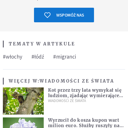
WSPOMÓŻ NAS
TEMATY W ARTYKULE
#włochy
#łódź
#migranci
WIĘCEJ W:
WIADOMOŚCI ZE ŚWIATA
Kot przez trzy lata wymykał się
ludziom, zjadając wymierające
kaczki. W końcu popełnił
WIADOMOŚCI ZE ŚWIATA
fatalny błąd
Wyrzucił do kosza kupon wart
milion euro. Służby ruszyły na