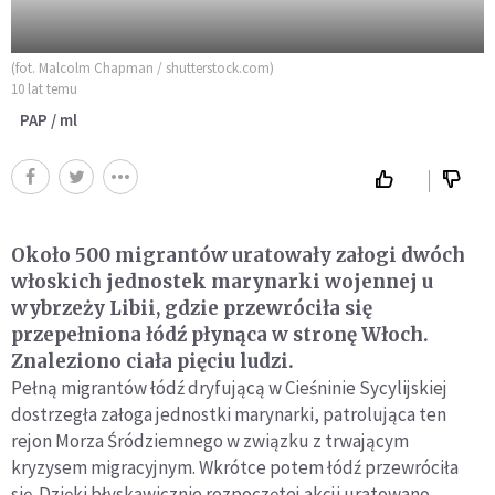
(fot. Malcolm Chapman / shutterstock.com)
10 lat temu
PAP / ml
Około 500 migrantów uratowały załogi dwóch
włoskich jednostek marynarki wojennej u
wybrzeży Libii, gdzie przewróciła się
przepełniona łódź płynąca w stronę Włoch.
Znaleziono ciała pięciu ludzi.
Pełną migrantów łódź dryfującą w Cieśninie Sycylijskiej
dostrzegła załoga jednostki marynarki, patrolująca ten
rejon Morza Śródziemnego w związku z trwającym
kryzysem migracyjnym. Wkrótce potem łódź przewróciła
się. Dzięki błyskawicznie rozpoczętej akcji uratowano