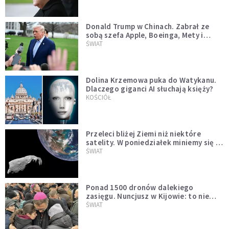
Donald Trump w Chinach. Zabrał ze
sobą szefa Apple, Boeinga, Mety i
Muska
ŚWIAT
Dolina Krzemowa puka do Watykanu.
Dlaczego giganci AI słuchają księży?
KOŚCIÓŁ
Przeleci bliżej Ziemi niż niektóre
satelity. W poniedziałek miniemy się z
asteroidą, która poprzedzi znacznie
ŚWIAT
większego "gościa"
Ponad 1500 dronów dalekiego
zasięgu. Nuncjusz w Kijowie: to nie
wygląda na wolę zakończenia wojny
ŚWIAT