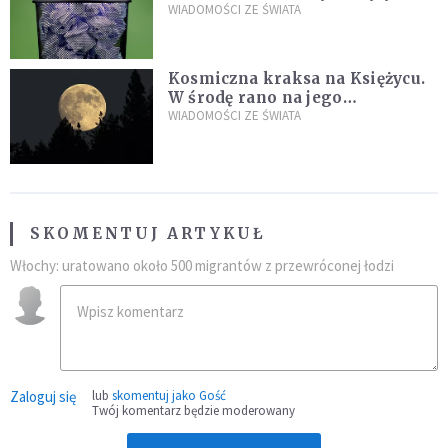
poszukiwania
WIADOMOŚCI ZE ŚWIATA
Kosmiczna kraksa na Księżycu.
W środę rano na jego
powierzchni dojdzie do
WIADOMOŚCI ZE ŚWIATA
niezwykłego zdarzenia
SKOMENTUJ ARTYKUŁ
Włochy: uratowano około 500 migrantów z przewróconej łodzi
Zaloguj się
lub
skomentuj jako Gość
Twój komentarz będzie moderowany