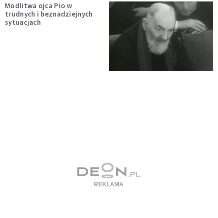
Modlitwa ojca Pio w
trudnych i beznadziejnych
sytuacjach