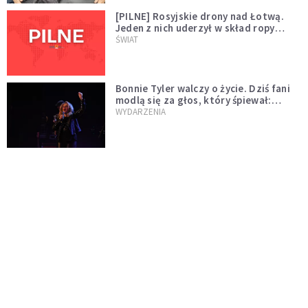
[PILNE] Rosyjskie drony nad Łotwą.
Jeden z nich uderzył w skład ropy
naftowej
ŚWIAT
Bonnie Tyler walczy o życie. Dziś fani
modlą się za głos, który śpiewał:
"Lord, help me"
WYDARZENIA