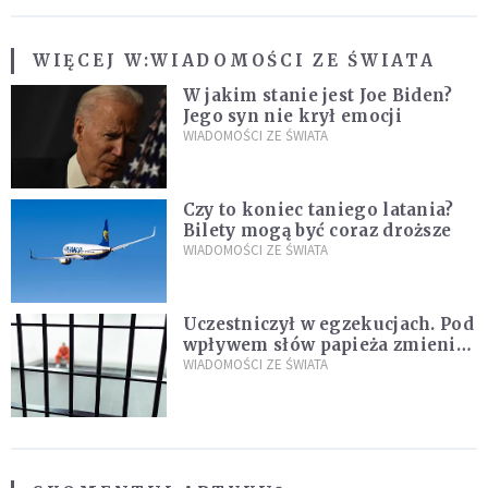
WIĘCEJ W:
WIADOMOŚCI ZE ŚWIATA
W jakim stanie jest Joe Biden?
Jego syn nie krył emocji
WIADOMOŚCI ZE ŚWIATA
Czy to koniec taniego latania?
Bilety mogą być coraz droższe
WIADOMOŚCI ZE ŚWIATA
Uczestniczył w egzekucjach. Pod
wpływem słów papieża zmienił
zdanie
WIADOMOŚCI ZE ŚWIATA