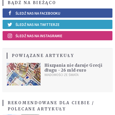
BĄDŹ NA BIEŻĄCO
ŚLEDŹ NAS NA FACEBOOKU
ŚLEDŹ NAS NA TWITTERZE
ŚLEDŹ NAS NA INSTAGRAMIE
POWIĄZANE ARTYKUŁY
Hiszpania nie daruje Grecji
długu - 26 mld euro
WIADOMOŚCI ZE ŚWIATA
REKOMENDOWANE DLA CIEBIE /
POLECANE ARTYKUŁY