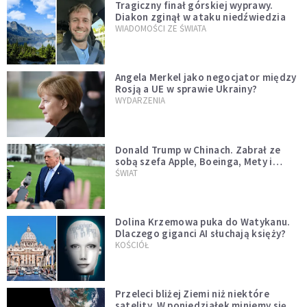
Tragiczny finał górskiej wyprawy.
Diakon zginął w ataku niedźwiedzia
WIADOMOŚCI ZE ŚWIATA
Angela Merkel jako negocjator między
Rosją a UE w sprawie Ukrainy?
WYDARZENIA
Donald Trump w Chinach. Zabrał ze
sobą szefa Apple, Boeinga, Mety i
Muska
ŚWIAT
Dolina Krzemowa puka do Watykanu.
Dlaczego giganci AI słuchają księży?
KOŚCIÓŁ
Przeleci bliżej Ziemi niż niektóre
satelity. W poniedziałek miniemy się z