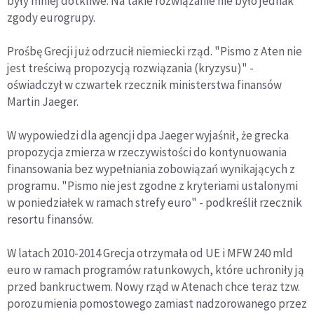
były mniej dotkliwe. Na takie rozwiązanie nie było jednak
zgody eurogrupy.
Prośbę Grecji już odrzucił niemiecki rząd. "Pismo z Aten nie
jest treściwą propozycją rozwiązania (kryzysu)" -
oświadczył w czwartek rzecznik ministerstwa finansów
Martin Jaeger.
W wypowiedzi dla agencji dpa Jaeger wyjaśnił, że grecka
propozycja zmierza w rzeczywistości do kontynuowania
finansowania bez wypełniania zobowiązań wynikających z
programu. "Pismo nie jest zgodne z kryteriami ustalonymi
w poniedziałek w ramach strefy euro" - podkreślił rzecznik
resortu finansów.
W latach 2010-2014 Grecja otrzymała od UE i MFW 240 mld
euro w ramach programów ratunkowych, które uchroniły ją
przed bankructwem. Nowy rząd w Atenach chce teraz tzw.
porozumienia pomostowego zamiast nadzorowanego przez