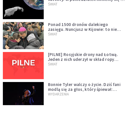
asteroidą, która poprzedzi znacznie
ŚWIAT
większego "gościa"
Ponad 1500 dronów dalekiego
zasięgu. Nuncjusz w Kijowie: to nie
wygląda na wolę zakończenia wojny
ŚWIAT
[PILNE] Rosyjskie drony nad Łotwą.
Jeden z nich uderzył w skład ropy
naftowej
ŚWIAT
Bonnie Tyler walczy o życie. Dziś fani
modlą się za głos, który śpiewał:
"Lord, help me"
WYDARZENIA