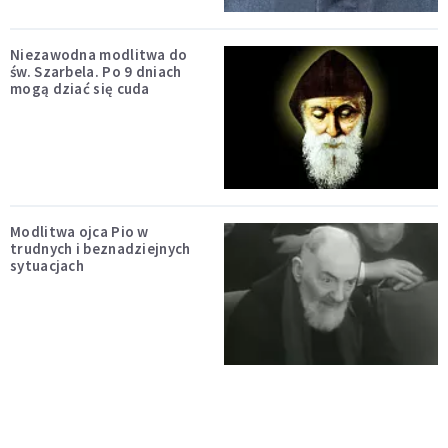
Niezawodna modlitwa do
św. Szarbela. Po 9 dniach
mogą dziać się cuda
Modlitwa ojca Pio w
trudnych i beznadziejnych
sytuacjach