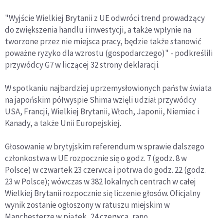
"Wyjście Wielkiej Brytanii z UE odwróci trend prowadzący
do zwiększenia handlu i inwestycji, a także wpłynie na
tworzone przez nie miejsca pracy, będzie także stanowić
poważne ryzyko dla wzrostu (gospodarczego)" - podkreślili
przywódcy G7 w liczącej 32 strony deklaracji.
W spotkaniu najbardziej uprzemysłowionych państw świata
na japońskim półwyspie Shima wzięli udział przywódcy
USA, Francji, Wielkiej Brytanii, Włoch, Japonii, Niemiec i
Kanady, a także Unii Europejskiej.
Głosowanie w brytyjskim referendum w sprawie dalszego
członkostwa w UE rozpocznie się o godz. 7 (godz. 8 w
Polsce) w czwartek 23 czerwca i potrwa do godz. 22 (godz.
23 w Polsce); wówczas w 382 lokalnych centrach w całej
Wielkiej Brytanii rozpocznie się liczenie głosów. Oficjalny
wynik zostanie ogłoszony w ratuszu miejskim w
Manchesterze w piątek, 24 czerwca, rano.