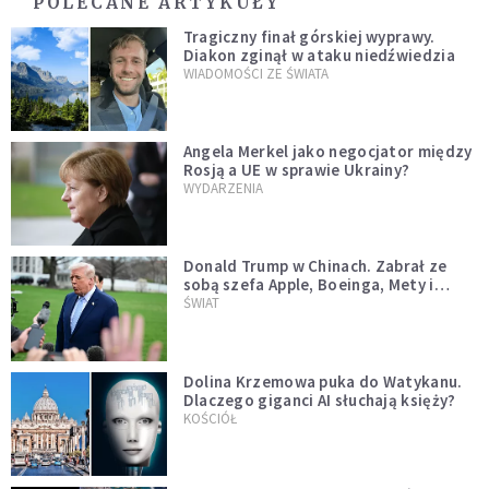
POLECANE ARTYKUŁY
Tragiczny finał górskiej wyprawy.
Diakon zginął w ataku niedźwiedzia
WIADOMOŚCI ZE ŚWIATA
Angela Merkel jako negocjator między
Rosją a UE w sprawie Ukrainy?
WYDARZENIA
Donald Trump w Chinach. Zabrał ze
sobą szefa Apple, Boeinga, Mety i
Muska
ŚWIAT
Dolina Krzemowa puka do Watykanu.
Dlaczego giganci AI słuchają księży?
KOŚCIÓŁ