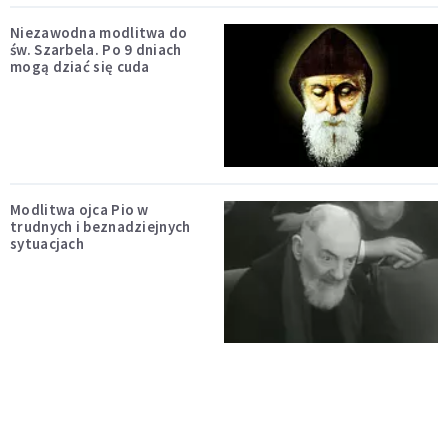
Niezawodna modlitwa do
św. Szarbela. Po 9 dniach
mogą dziać się cuda
Modlitwa ojca Pio w
trudnych i beznadziejnych
sytuacjach