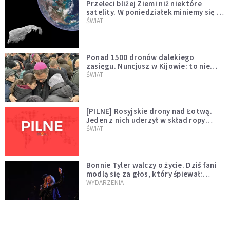
Przeleci bliżej Ziemi niż niektóre
satelity. W poniedziałek miniemy się z
asteroidą, która poprzedzi znacznie
ŚWIAT
większego "gościa"
Ponad 1500 dronów dalekiego
zasięgu. Nuncjusz w Kijowie: to nie
wygląda na wolę zakończenia wojny
ŚWIAT
[PILNE] Rosyjskie drony nad Łotwą.
Jeden z nich uderzył w skład ropy
naftowej
ŚWIAT
Bonnie Tyler walczy o życie. Dziś fani
modlą się za głos, który śpiewał:
"Lord, help me"
WYDARZENIA