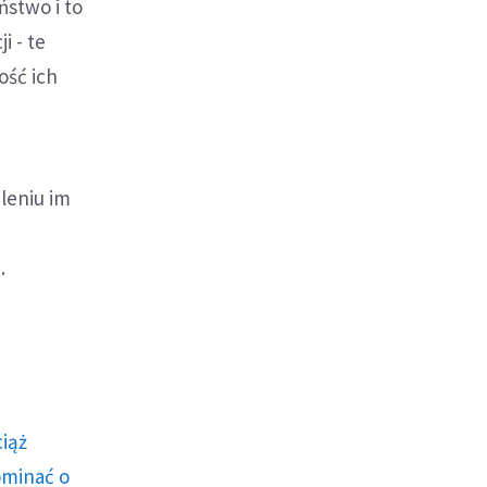
ństwo i to
i - te
ość ich
eleniu im
.
ciąż
ominać o