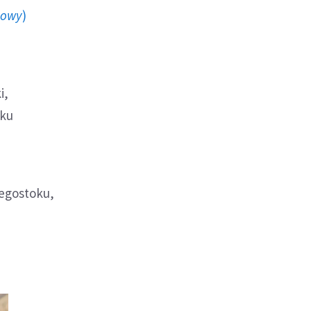
howy
)
i,
dku
łegostoku,