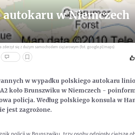
 autokaru w Niemczech
ia zderzył się z dużym samochodem ciężarowym (fot. google.pl/maps)
o rannych w wypadku polskiego autokaru lin
e A2 koło Brunszwiku w Niemczech - poinfor
cowa policja. Według polskiego konsula w H
ie jest zagrożone.
nik policji w Brunszwiku, trzy osoby odniosły cięższe ob