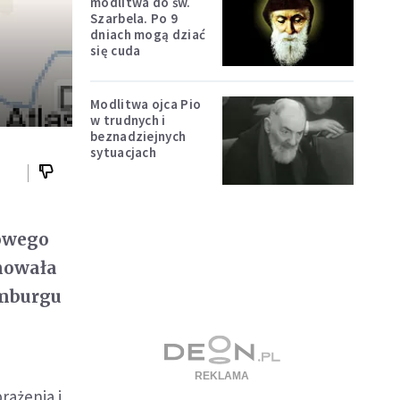
modlitwa do św.
Szarbela. Po 9
dniach mogą dziać
się cuda
Modlitwa ojca Pio
w trudnych i
beznadziejnych
sytuacjach
iowego
mowała
amburgu
rażenia i