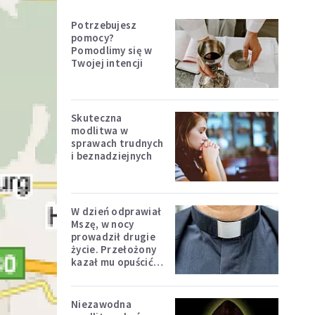
Potrzebujesz
pomocy?
Pomodlimy się w
Twojej intencji
Skuteczna
modlitwa w
sprawach trudnych
i beznadziejnych
W dzień odprawiał
Mszę, w nocy
prowadził drugie
życie. Przełożony
kazał mu opuścić
zakon
Niezawodna