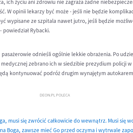
za, ich życiu ani zdrowiu nie zagraża żadne niebezpiecze
. W opinii lekarzy być może - jeśli nie będzie komplikacj
ć wypisane ze szpitala nawet jutro, jeśli będzie możliw
 - powiedział Rybacki.
i pasażerowie odnieśli ogólnie lekkie obrażenia. Po udzi
medycznej zebrano ich w siedzibie prezydium policji w
będą kontynuować podróż drugim wynajętym autokarem
DEON.PL POLECA
ga, musi się zwrócić całkowicie do wewnątrz. Musi się w
a Boga, zawsze mieć Go przed oczyma i wytrwale zap