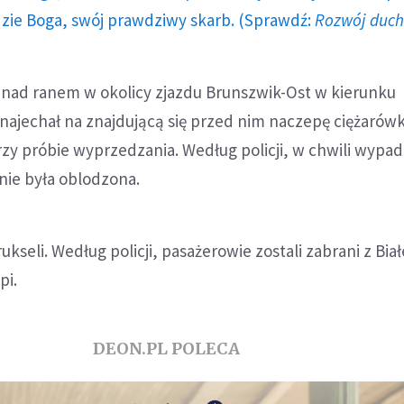
dzie Boga, swój prawdziwy skarb. (Sprawdź:
Rozwój duc
nad ranem w okolicy zjazdu Brunszwik-Ost w kierunku
ajechał na znajdującą się przed nim naczepę ciężarówk
y próbie wyprzedzania. Według policji, w chwili wypa
nie była oblodzona.
ukseli. Według policji, pasażerowie zostali zabrani z Bia
pi.
DEON.PL POLECA