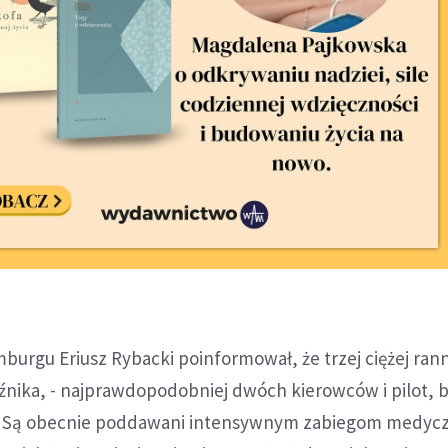
burgu Eriusz Rybacki poinformował, że trzej ciężej rann
nika, - najprawdopodobniej dwóch kierowców i pilot, 
 - Są obecnie poddawani intensywnym zabiegom medyc