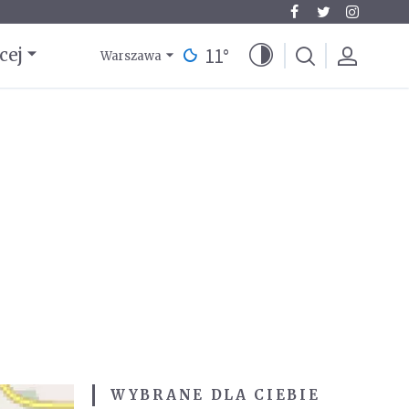
11
°
cej
Warszawa
WYBRANE DLA CIEBIE