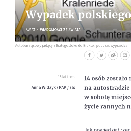
Wypadek polskiego
ŚWIAT
WIADOMOŚCI ZE ŚWIATA
Autobus rejsowy jadący z Białegostoku do Brukseli podczas wyprzedzan
15 lat temu
14 osób został
na autostradzi
Anna Widzyk / PAP / slo
w sobotę miejs
życie rannych n
Jak powiedział rzecz