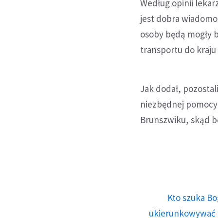
Według opinii lekar
jest dobra wiadomość
osoby będą mogły by
transportu do kraju
Jak dodał, pozostal
niezbędnej pomocy 
Brunszwiku, skąd 
Kto szuka Bo
ukierunkowywać n