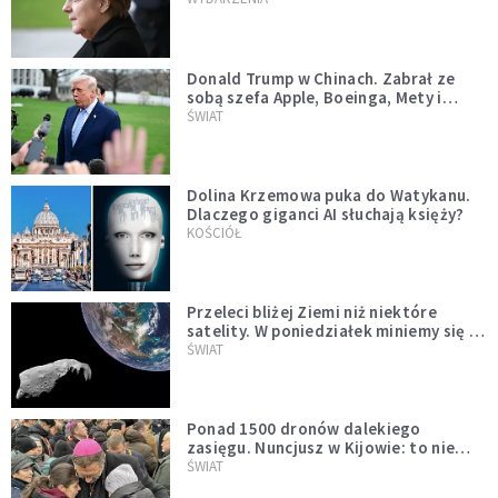
Donald Trump w Chinach. Zabrał ze
sobą szefa Apple, Boeinga, Mety i
Muska
ŚWIAT
Dolina Krzemowa puka do Watykanu.
Dlaczego giganci AI słuchają księży?
KOŚCIÓŁ
Przeleci bliżej Ziemi niż niektóre
satelity. W poniedziałek miniemy się z
asteroidą, która poprzedzi znacznie
ŚWIAT
większego "gościa"
Ponad 1500 dronów dalekiego
zasięgu. Nuncjusz w Kijowie: to nie
wygląda na wolę zakończenia wojny
ŚWIAT