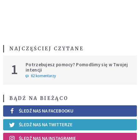
NAJCZĘŚCIEJ CZYTANE
1
Potrzebujesz pomocy? Pomodlimy się w Twojej
intencji
62 komentarzy
BĄDŹ NA BIEŻĄCO
ŚLEDŹ NAS NA FACEBOOKU
ŚLEDŹ NAS NA TWITTERZE
ŚLEDŹ NAS NA INSTAGRAMIE