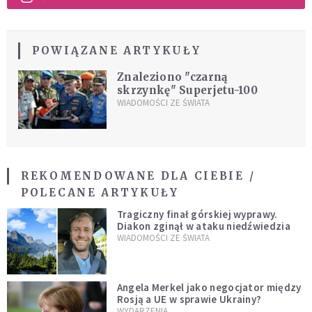
POWIĄZANE ARTYKUŁY
Znaleziono "czarną
skrzynkę" Superjetu-100
WIADOMOŚCI ZE ŚWIATA
REKOMENDOWANE DLA CIEBIE /
POLECANE ARTYKUŁY
Tragiczny finał górskiej wyprawy.
Diakon zginął w ataku niedźwiedzia
WIADOMOŚCI ZE ŚWIATA
Angela Merkel jako negocjator między
Rosją a UE w sprawie Ukrainy?
WYDARZENIA