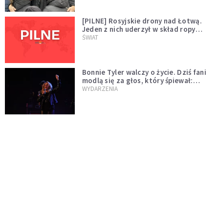
[PILNE] Rosyjskie drony nad Łotwą.
Jeden z nich uderzył w skład ropy
naftowej
ŚWIAT
Bonnie Tyler walczy o życie. Dziś fani
modlą się za głos, który śpiewał:
"Lord, help me"
WYDARZENIA