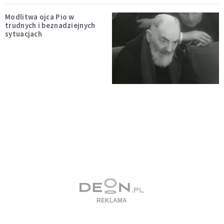
Modlitwa ojca Pio w
trudnych i beznadziejnych
sytuacjach