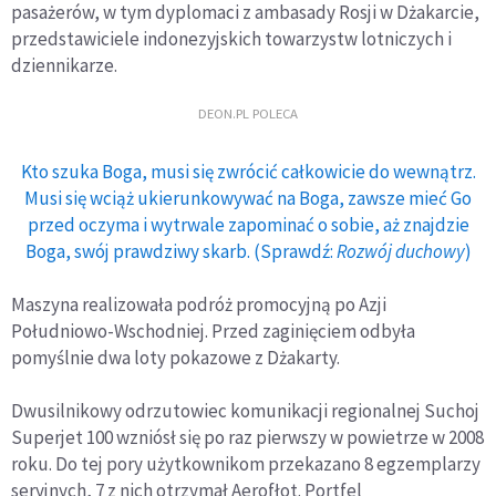
pasażerów, w tym dyplomaci z ambasady Rosji w Dżakarcie,
przedstawiciele indonezyjskich towarzystw lotniczych i
dziennikarze.
DEON.PL POLECA
Kto szuka Boga, musi się zwrócić całkowicie do wewnątrz.
Musi się wciąż ukierunkowywać na Boga, zawsze mieć Go
przed oczyma i wytrwale zapominać o sobie, aż znajdzie
Boga, swój prawdziwy skarb. (Sprawdź:
Rozwój duchowy
)
Maszyna realizowała podróż promocyjną po Azji
Południowo-Wschodniej. Przed zaginięciem odbyła
pomyślnie dwa loty pokazowe z Dżakarty.
Dwusilnikowy odrzutowiec komunikacji regionalnej Suchoj
Superjet 100 wzniósł się po raz pierwszy w powietrze w 2008
roku. Do tej pory użytkownikom przekazano 8 egzemplarzy
seryjnych, 7 z nich otrzymał Aerofłot. Portfel