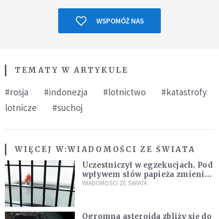
WSPOMÓŻ NAS
TEMATY W ARTYKULE
#rosja
#indonezja
#lotnictwo
#katastrofy
lotnicze
#suchoj
WIĘCEJ W:
WIADOMOŚCI ZE ŚWIATA
Uczestniczył w egzekucjach. Pod
wpływem słów papieża zmienił
zdanie
WIADOMOŚCI ZE ŚWIATA
Ogromna asteroida zbliży się do