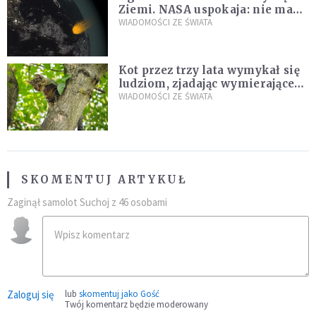
Ziemi. NASA uspokaja: nie ma
zagrożenia
WIADOMOŚCI ZE ŚWIATA
Kot przez trzy lata wymykał się
ludziom, zjadając wymierające
kaczki. W końcu popełnił
WIADOMOŚCI ZE ŚWIATA
fatalny błąd
SKOMENTUJ ARTYKUŁ
Zaginął samolot Suchoj z 46 osobami
Zaloguj się
lub
skomentuj jako Gość
Twój komentarz będzie moderowany