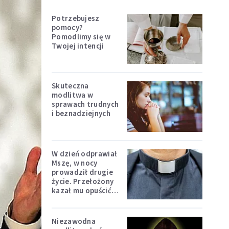
Potrzebujesz
pomocy?
Pomodlimy się w
Twojej intencji
Skuteczna
modlitwa w
sprawach trudnych
i beznadziejnych
W dzień odprawiał
Mszę, w nocy
prowadził drugie
życie. Przełożony
kazał mu opuścić
zakon
Niezawodna