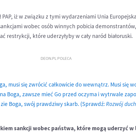
ł PAP, iż w związku z tymi wydarzeniami Unia Europejs
 sankcjami wobec osób winnych pobicia demonstrantów
ć restrykcji, które uderzyłyby w cały naród białoruski.
DEON.PL POLECA
ga, musi się zwrócić całkowicie do wewnątrz. Musi się w
a Boga, zawsze mieć Go przed oczyma i wytrwale zap
dzie Boga, swój prawdziwy skarb. (Sprawdź:
Rozwój duc
ikiem sankcji wobec państwa, które mogą uderzyć w 