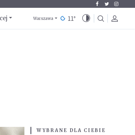
11
°
cej
Warszawa
WYBRANE DLA CIEBIE