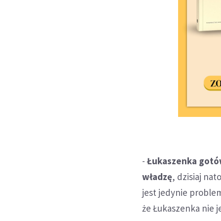
-
Łukaszenka gotów
władzę
, dzisiaj na
jest jedynie proble
że Łukaszenka nie j