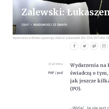
Zalewski: Łukaszen
ŚWIAT
WIADOMOŚCI ZE ŚWIATA
Wydarzenia w Mińsku ujawniają słabość Łukaszenki (fot. EPA/TATYANA 
15 lat temu
Wydarzenia na 
świadczą o tym, 
PAP / psd
jak jeszcze kil
(PO).
- Widać, że nie jes