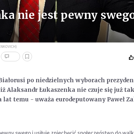
ka nie jest pewny sweg
ZENKOVICH)
Białorusi po niedzielnych wyborach prezyde
iż Alaksandr Łukaszenka nie czuje się już tak
ka lat temu - uważa eurodeputowany Paweł Z
t pewny swego i usiłuje zniechęcić społeczeństwo do walk