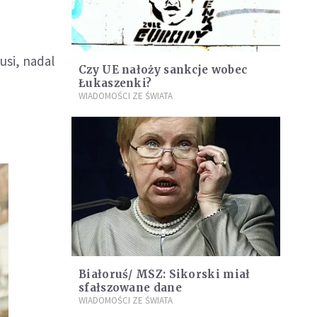
usi, nadal
Czy UE nałoży sankcje wobec
Łukaszenki?
WIADOMOŚCI ZE ŚWIATA
Białoruś/ MSZ: Sikorski miał
sfałszowane dane
WIADOMOŚCI ZE ŚWIATA