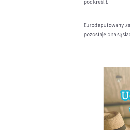
podkreślił.
Eurodeputowany zazn
pozostaje ona sąsiad