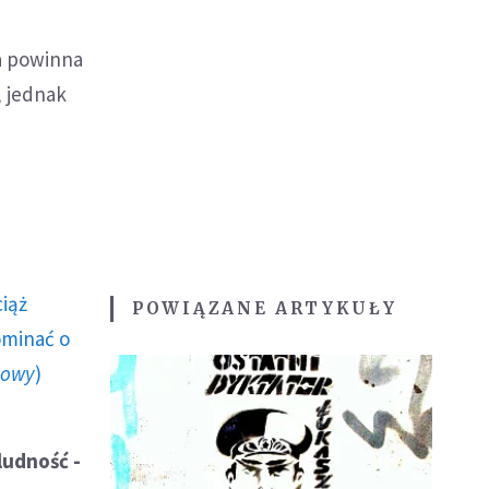
ka powinna
, jednak
ciąż
POWIĄZANE ARTYKUŁY
ominać o
howy
)
ludność -