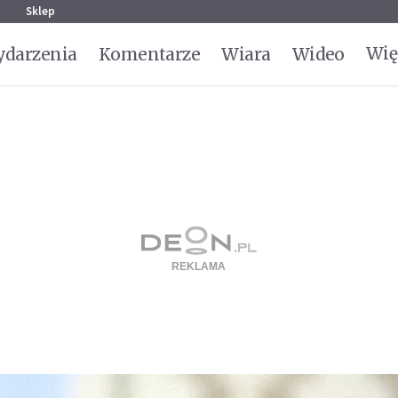
g
Sklep
Wię
darzenia
Komentarze
Wiara
Wideo