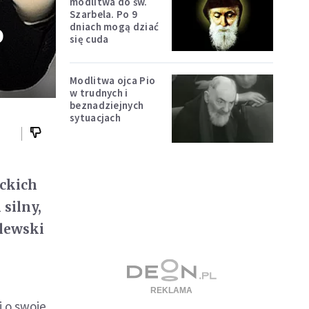
modlitwa do św.
Szarbela. Po 9
o
dniach mogą dziać
się cuda
Modlitwa ojca Pio
w trudnych i
beznadziejnych
sytuacjach
nckich
 silny,
alewski
i o swoje