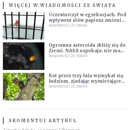
WIĘCEJ W:
WIADOMOŚCI ZE ŚWIATA
Uczestniczył w egzekucjach. Pod
wpływem słów papieża zmienił
zdanie
WIADOMOŚCI ZE ŚWIATA
Ogromna asteroida zbliży się do
Ziemi. NASA uspokaja: nie ma
zagrożenia
WIADOMOŚCI ZE ŚWIATA
Kot przez trzy lata wymykał się
ludziom, zjadając wymierające
kaczki. W końcu popełnił
WIADOMOŚCI ZE ŚWIATA
fatalny błąd
SKOMENTUJ ARTYKUŁ
Zamach w Kabulu - co najmniej 128 rannych