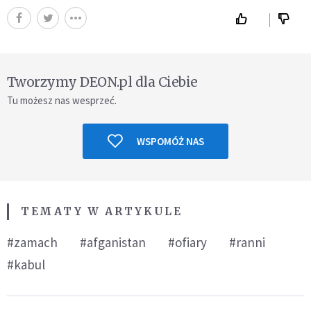
Tworzymy DEON.pl dla Ciebie
Tu możesz nas wesprzeć.
WSPOMÓŻ NAS
TEMATY W ARTYKULE
#zamach
#afganistan
#ofiary
#ranni
#kabul