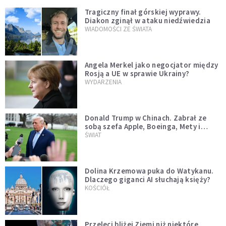
Tragiczny finał górskiej wyprawy.
Diakon zginął w ataku niedźwiedzia
WIADOMOŚCI ZE ŚWIATA
Angela Merkel jako negocjator między
Rosją a UE w sprawie Ukrainy?
WYDARZENIA
Donald Trump w Chinach. Zabrał ze
sobą szefa Apple, Boeinga, Mety i
Muska
ŚWIAT
Dolina Krzemowa puka do Watykanu.
Dlaczego giganci AI słuchają księży?
KOŚCIÓŁ
Przeleci bliżej Ziemi niż niektóre