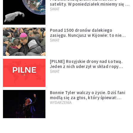
satelity. W poniedziałek miniemy się z
asteroidą, która poprzedzi znacznie
ŚWIAT
większego "gościa"
Ponad 1500 dronów dalekiego
zasięgu. Nuncjusz w Kijowie: to nie
wygląda na wolę zakończenia wojny
ŚWIAT
[PILNE] Rosyjskie drony nad Łotwą.
Jeden z nich uderzył w skład ropy
naftowej
ŚWIAT
Bonnie Tyler walczy o życie. Dziś fani
modlą się za głos, który śpiewał:
"Lord, help me"
WYDARZENIA