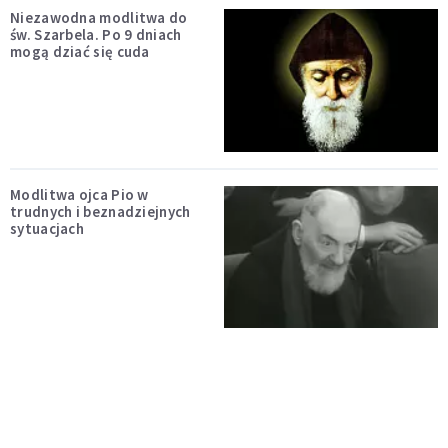
Niezawodna modlitwa do
św. Szarbela. Po 9 dniach
mogą dziać się cuda
Modlitwa ojca Pio w
trudnych i beznadziejnych
sytuacjach