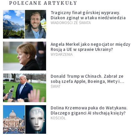
POLECANE ARTYKUŁY
Tragiczny finał górskiej wyprawy.
Diakon zginął w ataku niedźwiedzia
WIADOMOŚCI ZE ŚWIATA
Angela Merkel jako negocjator między
Rosją a UE w sprawie Ukrainy?
WYDARZENIA
Donald Trump w Chinach. Zabrał ze
sobą szefa Apple, Boeinga, Mety i
Muska
ŚWIAT
Dolina Krzemowa puka do Watykanu.
Dlaczego giganci AI słuchają księży?
KOŚCIÓŁ