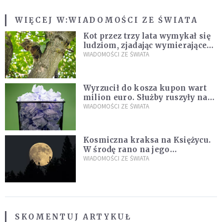
WIĘCEJ W:
WIADOMOŚCI ZE ŚWIATA
Kot przez trzy lata wymykał się
ludziom, zjadając wymierające
kaczki. W końcu popełnił
WIADOMOŚCI ZE ŚWIATA
fatalny błąd
Wyrzucił do kosza kupon wart
milion euro. Służby ruszyły na
poszukiwania
WIADOMOŚCI ZE ŚWIATA
Kosmiczna kraksa na Księżycu.
W środę rano na jego
powierzchni dojdzie do
WIADOMOŚCI ZE ŚWIATA
niezwykłego zdarzenia
SKOMENTUJ ARTYKUŁ