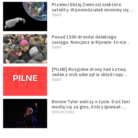
Przeleci bliżej Ziemi niż niektóre
satelity. W poniedziałek miniemy się z
asteroidą, która poprzedzi znacznie
ŚWIAT
większego "gościa"
Ponad 1500 dronów dalekiego
zasięgu. Nuncjusz w Kijowie: to nie
wygląda na wolę zakończenia wojny
ŚWIAT
[PILNE] Rosyjskie drony nad Łotwą.
Jeden z nich uderzył w skład ropy
naftowej
ŚWIAT
Bonnie Tyler walczy o życie. Dziś fani
modlą się za głos, który śpiewał:
"Lord, help me"
WYDARZENIA