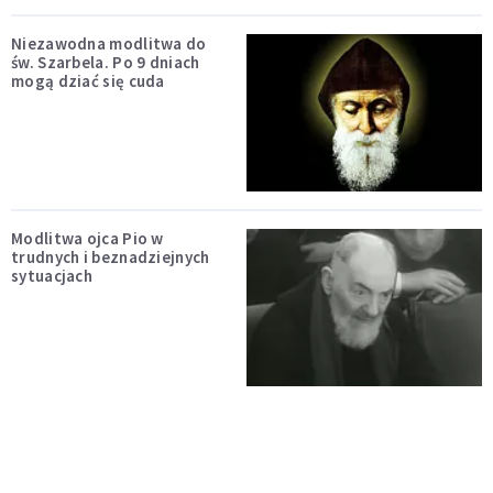
Niezawodna modlitwa do
św. Szarbela. Po 9 dniach
mogą dziać się cuda
Modlitwa ojca Pio w
trudnych i beznadziejnych
sytuacjach