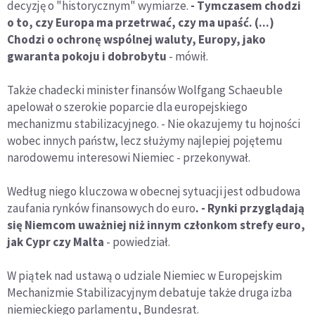
decyzję o "historycznym" wymiarze.
- Tymczasem chodzi
o to, czy Europa ma przetrwać, czy ma upaść. (...)
Chodzi o ochronę wspólnej waluty, Europy, jako
gwaranta pokoju i dobrobytu
- mówił.
Także chadecki minister finansów Wolfgang Schaeuble
apelował o szerokie poparcie dla europejskiego
mechanizmu stabilizacyjnego. - Nie okazujemy tu hojności
wobec innych państw, lecz służymy najlepiej pojętemu
narodowemu interesowi Niemiec - przekonywał.
Według niego kluczowa w obecnej sytuacji jest odbudowa
zaufania rynków finansowych do euro
. - Rynki przyglądają
się Niemcom uważniej niż innym członkom strefy euro,
jak Cypr czy Malta
- powiedział.
W piątek nad ustawą o udziale Niemiec w Europejskim
Mechanizmie Stabilizacyjnym debatuje także druga izba
niemieckiego parlamentu, Bundesrat.