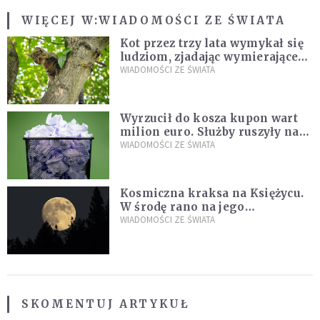
WIĘCEJ W:
WIADOMOŚCI ZE ŚWIATA
Kot przez trzy lata wymykał się
ludziom, zjadając wymierające
kaczki. W końcu popełnił
WIADOMOŚCI ZE ŚWIATA
fatalny błąd
Wyrzucił do kosza kupon wart
milion euro. Służby ruszyły na
poszukiwania
WIADOMOŚCI ZE ŚWIATA
Kosmiczna kraksa na Księżycu.
W środę rano na jego
powierzchni dojdzie do
WIADOMOŚCI ZE ŚWIATA
niezwykłego zdarzenia
SKOMENTUJ ARTYKUŁ