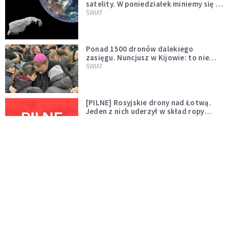
satelity. W poniedziałek miniemy się z
asteroidą, która poprzedzi znacznie
ŚWIAT
większego "gościa"
Ponad 1500 dronów dalekiego
zasięgu. Nuncjusz w Kijowie: to nie
wygląda na wolę zakończenia wojny
ŚWIAT
[PILNE] Rosyjskie drony nad Łotwą.
Jeden z nich uderzył w skład ropy
naftowej
ŚWIAT
Bonnie Tyler walczy o życie. Dziś fani
modlą się za głos, który śpiewał:
"Lord, help me"
WYDARZENIA