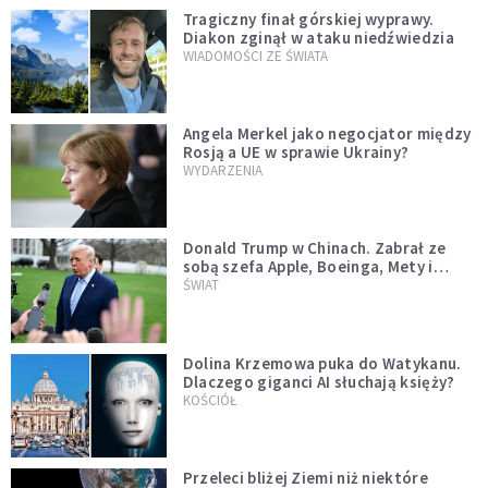
Tragiczny finał górskiej wyprawy.
Diakon zginął w ataku niedźwiedzia
WIADOMOŚCI ZE ŚWIATA
Angela Merkel jako negocjator między
Rosją a UE w sprawie Ukrainy?
WYDARZENIA
Donald Trump w Chinach. Zabrał ze
sobą szefa Apple, Boeinga, Mety i
Muska
ŚWIAT
Dolina Krzemowa puka do Watykanu.
Dlaczego giganci AI słuchają księży?
KOŚCIÓŁ
Przeleci bliżej Ziemi niż niektóre