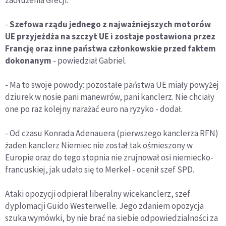
-
Szefowa rządu jednego z najważniejszych motorów
UE przyjeżdża na szczyt UE i zostaje postawiona przez
Francję oraz inne państwa członkowskie przed faktem
dokonanym
- powiedział Gabriel.
- Ma to swoje powody: pozostałe państwa UE miały powyżej
dziurek w nosie pani manewrów, pani kanclerz. Nie chciały
one po raz kolejny narażać euro na ryzyko - dodał.
- Od czasu Konrada Adenauera (pierwszego kanclerza RFN)
żaden kanclerz Niemiec nie został tak ośmieszony w
Europie oraz do tego stopnia nie zrujnował osi niemiecko-
francuskiej, jak udało się to Merkel - ocenił szef SPD.
Ataki opozycji odpierał liberalny wicekanclerz, szef
dyplomacji Guido Westerwelle. Jego zdaniem opozycja
szuka wymówki, by nie brać na siebie odpowiedzialności za