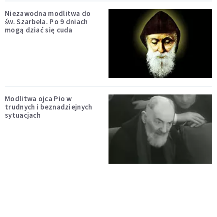
Niezawodna modlitwa do
św. Szarbela. Po 9 dniach
mogą dziać się cuda
Modlitwa ojca Pio w
trudnych i beznadziejnych
sytuacjach