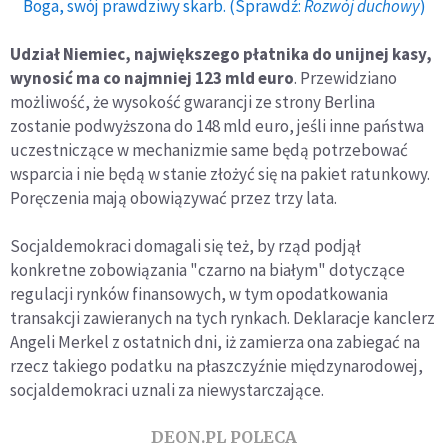
Boga, swój prawdziwy skarb. (Sprawdź:
Rozwój duchowy
)
Udział Niemiec, największego płatnika do unijnej kasy,
wynosić ma co najmniej 123 mld euro
. Przewidziano
możliwość, że wysokość gwarancji ze strony Berlina
zostanie podwyższona do 148 mld euro, jeśli inne państwa
uczestniczące w mechanizmie same będą potrzebować
wsparcia i nie będą w stanie złożyć się na pakiet ratunkowy.
Poręczenia mają obowiązywać przez trzy lata.
Socjaldemokraci domagali się też, by rząd podjął
konkretne zobowiązania "czarno na białym" dotyczące
regulacji rynków finansowych, w tym opodatkowania
transakcji zawieranych na tych rynkach. Deklaracje kanclerz
Angeli Merkel z ostatnich dni, iż zamierza ona zabiegać na
rzecz takiego podatku na płaszczyźnie międzynarodowej,
socjaldemokraci uznali za niewystarczające.
DEON.PL POLECA