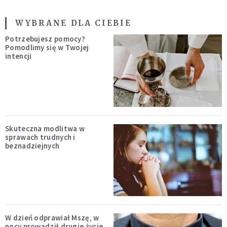
WYBRANE DLA CIEBIE
Potrzebujesz pomocy?
Pomodlimy się w Twojej
intencji
Skuteczna modlitwa w
sprawach trudnych i
beznadziejnych
W dzień odprawiał Mszę, w
nocy prowadził drugie życie.