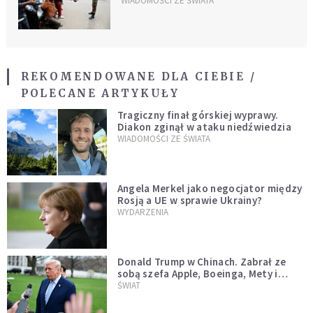
ZANU-PF
WIADOMOŚCI ZE ŚWIATA
REKOMENDOWANE DLA CIEBIE /
POLECANE ARTYKUŁY
Tragiczny finał górskiej wyprawy.
Diakon zginął w ataku niedźwiedzia
WIADOMOŚCI ZE ŚWIATA
Angela Merkel jako negocjator między
Rosją a UE w sprawie Ukrainy?
WYDARZENIA
Donald Trump w Chinach. Zabrał ze
sobą szefa Apple, Boeinga, Mety i
Muska
ŚWIAT