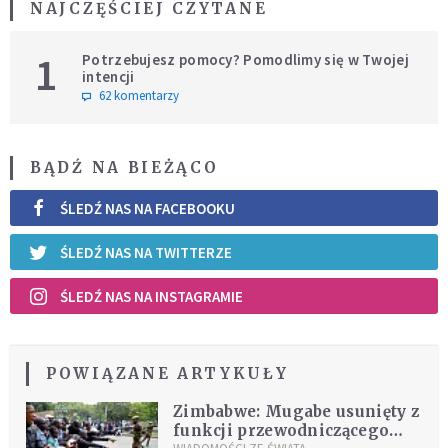
NAJCZĘŚCIEJ CZYTANE
1
Potrzebujesz pomocy? Pomodlimy się w Twojej
intencji
62 komentarzy
BĄDŹ NA BIEŻĄCO
ŚLEDŹ NAS NA FACEBOOKU
ŚLEDŹ NAS NA TWITTERZE
ŚLEDŹ NAS NA INSTAGRAMIE
POWIĄZANE ARTYKUŁY
Zimbabwe: Mugabe usunięty z
funkcji przewodniczącego