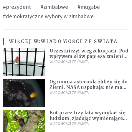
#prezydent
#zimbabwe
#mugabe
#demokratyczne wybory w zimbabwe
WIĘCEJ W:
WIADOMOŚCI ZE ŚWIATA
Uczestniczył w egzekucjach. Pod
wpływem słów papieża zmienił
zdanie
WIADOMOŚCI ZE ŚWIATA
Ogromna asteroida zbliży się do
Ziemi. NASA uspokaja: nie ma
zagrożenia
WIADOMOŚCI ZE ŚWIATA
Kot przez trzy lata wymykał się
ludziom, zjadając wymierające
kaczki. W końcu popełnił
WIADOMOŚCI ZE ŚWIATA
fatalny błąd