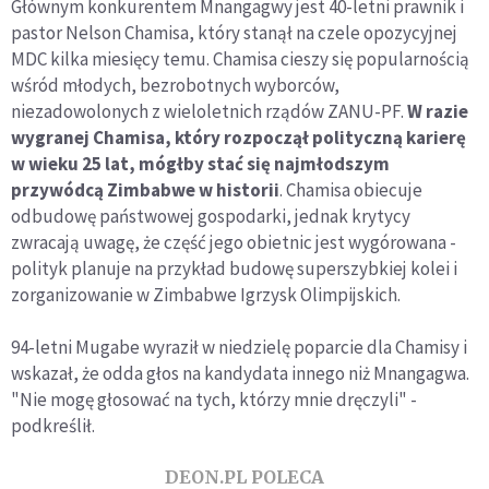
Głównym konkurentem Mnangagwy jest 40-letni prawnik i
pastor Nelson Chamisa, który stanął na czele opozycyjnej
MDC kilka miesięcy temu. Chamisa cieszy się popularnością
wśród młodych, bezrobotnych wyborców,
niezadowolonych z wieloletnich rządów ZANU-PF.
W razie
wygranej Chamisa, który rozpoczął polityczną karierę
w wieku 25 lat, mógłby stać się najmłodszym
przywódcą Zimbabwe w historii
. Chamisa obiecuje
odbudowę państwowej gospodarki, jednak krytycy
zwracają uwagę, że część jego obietnic jest wygórowana -
polityk planuje na przykład budowę superszybkiej kolei i
zorganizowanie w Zimbabwe Igrzysk Olimpijskich.
94-letni Mugabe wyraził w niedzielę poparcie dla Chamisy i
wskazał, że odda głos na kandydata innego niż Mnangagwa.
"Nie mogę głosować na tych, którzy mnie dręczyli" -
podkreślił.
DEON.PL POLECA