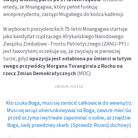
wtedy, że Mnangagwa, który pełnił funkcję
wiceprezydenta, zastąpi Mugabego do końca kadencji.
W wyborach prezydenckich 75-letni Mnangagwa startuje
jako kandydat rządzącego Afrykańskiego Narodowego
Związku Zimbabwe - Frontu Patriotycznego (ZANU-PF) i
jest faworytem; oczekuje się, że zwycięży w pierwszej
turze, gdyż
opozycja jest osłabiona po śmierci w lutym
swego przywódcy Morgana Tsvangiraia z Ruchu na
rzecz Zmian Demokratycznych
(MDC).
DEON.PL POLECA
Kto szuka Boga, musi się zwrócić całkowicie do wewnątrz.
Musi się wciąż ukierunkowywać na Boga, zawsze mieć Go
przed oczyma i wytrwale zapominać o sobie, aż znajdzie
Boga, swój prawdziwy skarb. (Sprawdź:
Rozwój duchowy
)