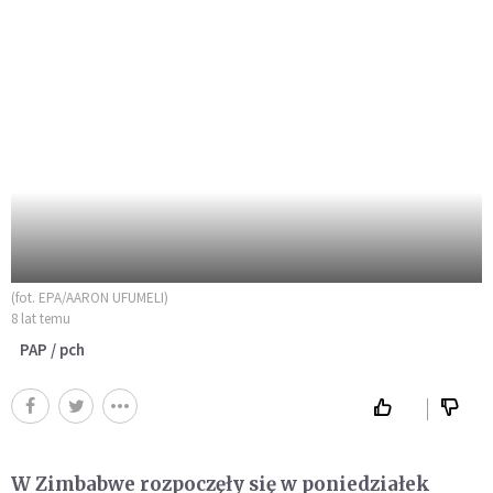
(fot. EPA/AARON UFUMELI)
8 lat temu
PAP / pch
W Zimbabwe rozpoczęły się w poniedziałek