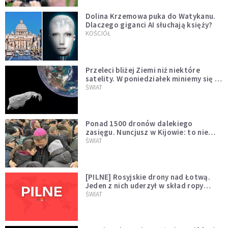
Dolina Krzemowa puka do Watykanu.
Dlaczego giganci AI słuchają księży?
KOŚCIÓŁ
Przeleci bliżej Ziemi niż niektóre
satelity. W poniedziałek miniemy się z
asteroidą, która poprzedzi znacznie
ŚWIAT
większego "gościa"
Ponad 1500 dronów dalekiego
zasięgu. Nuncjusz w Kijowie: to nie
wygląda na wolę zakończenia wojny
ŚWIAT
[PILNE] Rosyjskie drony nad Łotwą.
Jeden z nich uderzył w skład ropy
naftowej
ŚWIAT