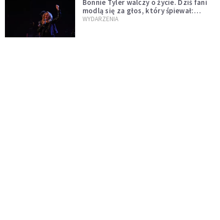
Bonnie Tyler walczy o życie. Dziś fani
modlą się za głos, który śpiewał:
"Lord, help me"
WYDARZENIA