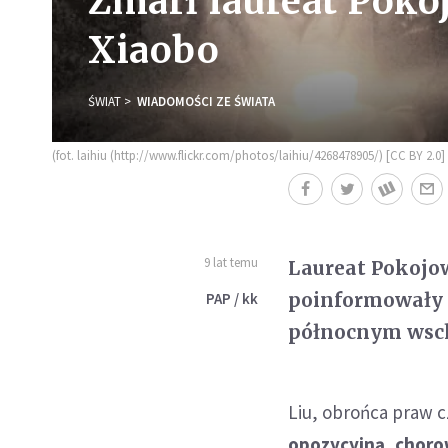
Zmarł laureat Poko
Xiaobo
ŚWIAT
WIADOMOŚCI ZE ŚWIATA
(fot. laihiu (http://www.flickr.com/photos/laihiu/4268478905/) [CC BY 2
9 lat temu
Laureat Pokojow
poinformowały 
PAP / kk
północnym wsch
Liu, obrońca praw c
opozycyjną, choro