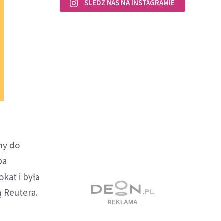
ŚLEDŹ NAS NA INSTAGRAMIE
ny do
ba
kat i była
ą Reutera.