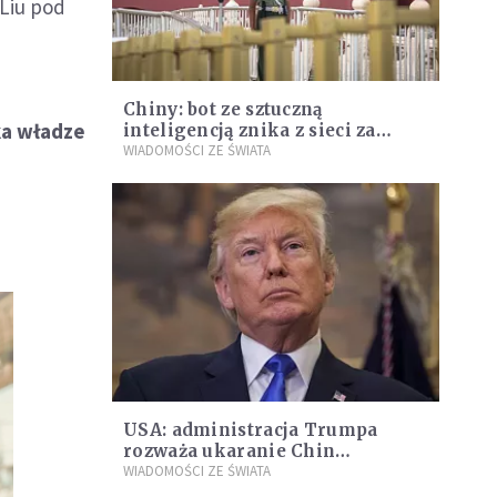
Liu pod
Chiny: bot ze sztuczną
ka władze
inteligencją znika z sieci za
krytykę partii
WIADOMOŚCI ZE ŚWIATA
USA: administracja Trumpa
rozważa ukaranie Chin
sankcjami
WIADOMOŚCI ZE ŚWIATA