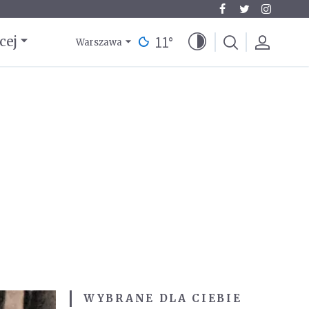
11
°
cej
Warszawa
WYBRANE DLA CIEBIE