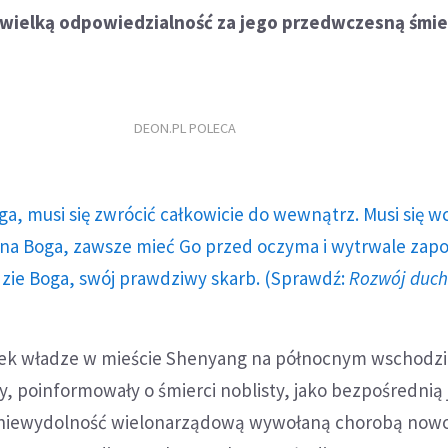
 wielką odpowiedzialność za jego przedwczesną śmie
DEON.PL POLECA
ga, musi się zwrócić całkowicie do wewnątrz. Musi się w
a Boga, zawsze mieć Go przed oczyma i wytrwale zap
dzie Boga, swój prawdziwy skarb. (Sprawdź:
Rozwój duc
ek władze w mieście Shenyang na północnym wschodzi
ny, poinformowały o śmierci noblisty, jako bezpośrednią 
 niewydolność wielonarządową wywołaną chorobą no