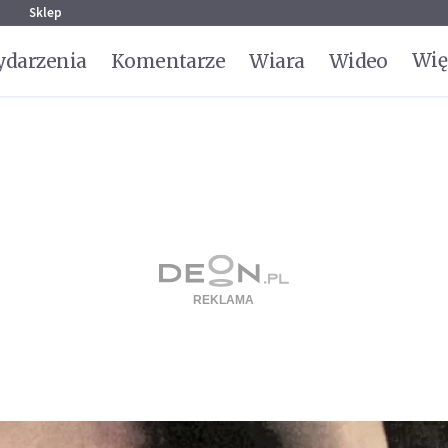
g
Sklep
Wię
darzenia
Komentarze
Wiara
Wideo