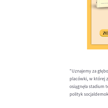
"Uznajemy za głębok
placówki, w której
osiągnęła stadium t
polityk socjaldemok