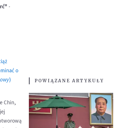
rć"
-
ciąż
ominać o
howy
)
POWIĄZANE ARTYKUŁY
e Chin,
jej
wotworową