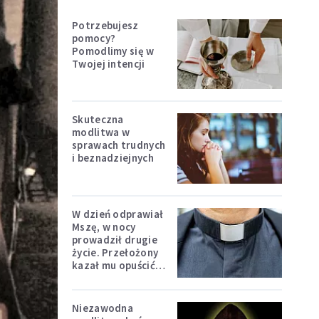
Potrzebujesz
pomocy?
Pomodlimy się w
Twojej intencji
Skuteczna
modlitwa w
sprawach trudnych
i beznadziejnych
W dzień odprawiał
Mszę, w nocy
prowadził drugie
życie. Przełożony
kazał mu opuścić
zakon
Niezawodna