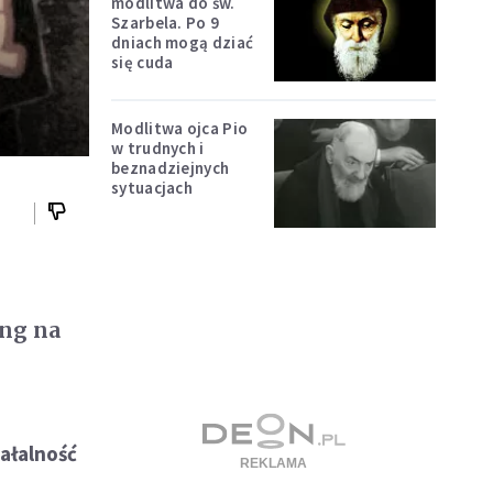
modlitwa do św.
Szarbela. Po 9
dniach mogą dziać
się cuda
Modlitwa ojca Pio
w trudnych i
beznadziejnych
sytuacjach
ang na
iałalność