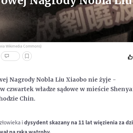
jowej Nagrody Nobla Liu
.0] via Wikimedia Commons)
ej Nagrody Nobla Liu Xiaobo nie żyje -
w czwartek władze sądowe w mieście Sheny
odzie Chin.
złowieka i
dysydent skazany na 11 lat więzienia za dz
wał na raka wątroby.