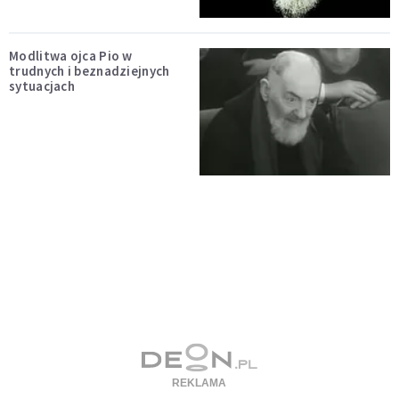
Modlitwa ojca Pio w
trudnych i beznadziejnych
sytuacjach