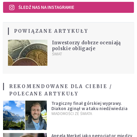
ŚLEDŹ NAS NA INSTAGRAMIE
POWIĄZANE ARTYKUŁY
Inwestorzy dobrze oceniają
polskie obligacje
ŚWIAT
REKOMENDOWANE DLA CIEBIE /
POLECANE ARTYKUŁY
Tragiczny finał górskiej wyprawy.
Diakon zginął w ataku niedźwiedzia
WIADOMOŚCI ZE ŚWIATA
Angela Merkel jako negocjator między