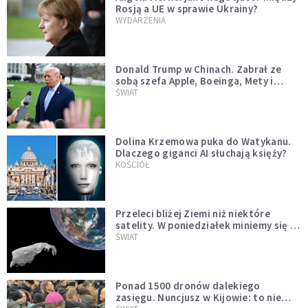
Rosją a UE w sprawie Ukrainy?
WYDARZENIA
Donald Trump w Chinach. Zabrał ze
sobą szefa Apple, Boeinga, Mety i
Muska
ŚWIAT
Dolina Krzemowa puka do Watykanu.
Dlaczego giganci AI słuchają księży?
KOŚCIÓŁ
Przeleci bliżej Ziemi niż niektóre
satelity. W poniedziałek miniemy się z
asteroidą, która poprzedzi znacznie
ŚWIAT
większego "gościa"
Ponad 1500 dronów dalekiego
zasięgu. Nuncjusz w Kijowie: to nie