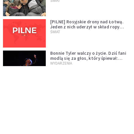
wygląda na wolę zakończenia wojny
ŚWIAT
[PILNE] Rosyjskie drony nad Łotwą.
Jeden z nich uderzył w skład ropy
naftowej
ŚWIAT
Bonnie Tyler walczy o życie. Dziś fani
modlą się za głos, który śpiewał:
"Lord, help me"
WYDARZENIA