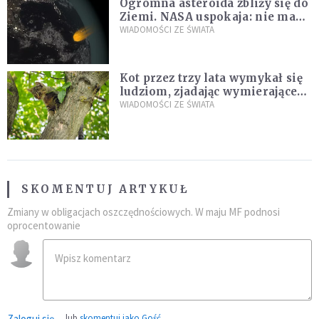
Ogromna asteroida zbliży się do
Ziemi. NASA uspokaja: nie ma
zagrożenia
WIADOMOŚCI ZE ŚWIATA
Kot przez trzy lata wymykał się
ludziom, zjadając wymierające
kaczki. W końcu popełnił
WIADOMOŚCI ZE ŚWIATA
fatalny błąd
SKOMENTUJ ARTYKUŁ
Zmiany w obligacjach oszczędnościowych. W maju MF podnosi
oprocentowanie
Zaloguj się
lub
skomentuj jako Gość