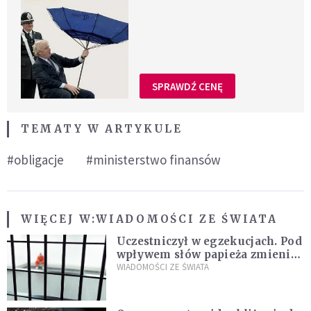
SPRAWDŹ CENĘ
TEMATY W ARTYKULE
#obligacje
#ministerstwo finansów
WIĘCEJ W:
WIADOMOŚCI ZE ŚWIATA
Uczestniczył w egzekucjach. Pod
wpływem słów papieża zmienił
zdanie
WIADOMOŚCI ZE ŚWIATA